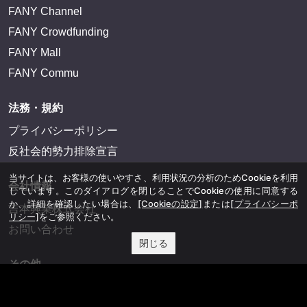
FANY Channel
FANY Crowdfunding
FANY Mall
FANY Commu
法務・規約
プライバシーポリシー
反社会的勢力排除宣言
当サイトは、お客様の使いやすさ、利用状況の分析のためCookieを利用
会社情報
しています。このダイアログを閉じることでCookieの使用に同意する
か、詳細を確認したい場合は、
[Cookieの設定]
または
[プライバシーポ
吉本興業株式会社
リシー]
をご参照ください。
お問い合わせ
閉じる
その他
よしもとニュースセンターアーカイブ