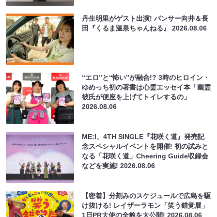
丹生明里がゲスト出演! パンサー向井＆長
田『くるま温泉ちゃんねる』
2026.08.06
“エロ”と“怖い”が融合!? 3時のヒロイン・
ゆめっち初の著書は心霊エッセイ本「幽霊
彼氏が便座を上げてトイレするの」
2026.08.06
ME:I、4TH SINGLE『花咲く道』発売記
念スペシャルイベントを開催! 初の試みと
なる「花咲く道」Cheering Guide収録会
などを実施!
2026.08.06
【密着】分刻みのスケジュールで広島を駆
け抜ける! レイザーラモン「笑う錯覚展」
1日PR大使の全貌を大公開!
2026.08.06