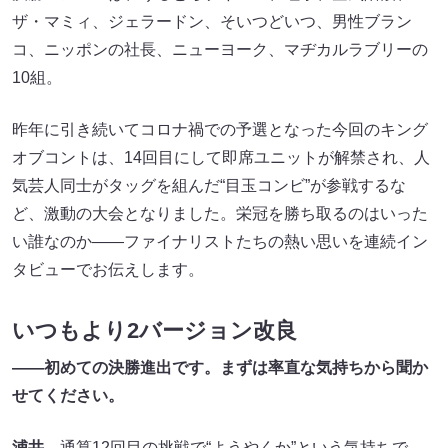
ザ・マミィ、ジェラードン、そいつどいつ、男性ブラン
コ、ニッポンの社長、ニューヨーク、マヂカルラブリーの
10組。
昨年に引き続いてコロナ禍での予選となった今回のキング
オブコントは、14回目にして即席ユニットが解禁され、人
気芸人同士がタッグを組んだ“目玉コンビ”が参戦するな
ど、激動の大会となりました。栄冠を勝ち取るのはいった
い誰なのか――ファイナリストたちの熱い思いを連続イン
タビューでお伝えします。
いつもより2バージョン改良
――初めての決勝進出です。まずは率直な気持ちから聞か
せてください。
浦井
通算12回目の挑戦で“ようやくか”という気持ちで