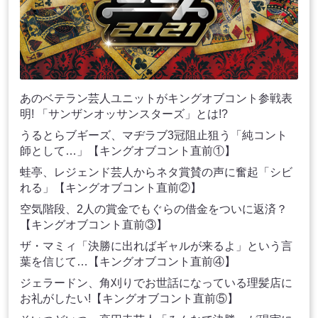
あのベテラン芸人ユニットがキングオブコント参戦表
明! 「サンザンオッサンスターズ」とは!?
うるとらブギーズ、マヂラブ3冠阻止狙う「純コント
師として…」【キングオブコント直前①】
蛙亭、レジェンド芸人からネタ賞賛の声に奮起「シビ
れる」【キングオブコント直前②】
空気階段、2人の賞金でもぐらの借金をついに返済？
【キングオブコント直前③】
ザ・マミィ「決勝に出ればギャルが来るよ」という言
葉を信じて…【キングオブコント直前④】
ジェラードン、角刈りでお世話になっている理髪店に
お礼がしたい!【キングオブコント直前⑤】