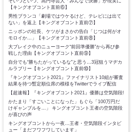
そいつどいつ、高円寺芸人「みんなで決勝」が現実に
【キングオブコント直前⑥】
男性ブランコ「劇場ではウケるけど、テレビには出て
ない」を返上【キングオブコント直前⑦】
ニッポンの社長、ケツがまさかの告白「じつは何がオ
モロイか…」【キングオブコント直前⑧】
大ブレイク中のニューヨーク“前回準優勝”から再び参
戦した理由【キングオブコント直前⑨】
自分でも“勝ちたがっているな”と思う…3冠狙うマヂカ
ルラブリー【キングオブコント直前⑩】
『キングオブコント2021』ファイナリスト10組が審査
結果を待つ暫定順位席の模様をTwitterでライブ配信
【超速報】『キングオブコント2021』優勝は空気階段!
かたまり「すごいことになった」もぐら「100万円だ
けギャンブルを…」 キングオブコント王者の空気階段
が喜びの声
キングオブコントから一夜…王者・空気階段インタビ
ュー「まだフワフワしています」