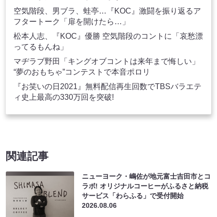
空気階段、男ブラ、蛙亭…『KOC』激闘を振り返るア
フタートーク「扉を開けたら…」
松本人志、『KOC』優勝 空気階段のコントに「哀愁漂
ってるもんね」
マヂラブ野田「キングオブコントは来年まで悔しい」
“夢のおもちゃ”コンテストで本音ポロリ
『お笑いの日2021』無料配信再生回数でTBSバラエテ
ィ史上最高の330万回を突破!
関連記事
ニューヨーク・嶋佐が地元富士吉田市とコ
ラボ! オリジナルコーヒーがふるさと納税
サービス「わらふる」で受付開始
2026.08.06