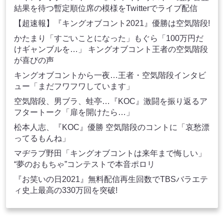
結果を待つ暫定順位席の模様をTwitterでライブ配信
【超速報】『キングオブコント2021』優勝は空気階段!
かたまり「すごいことになった」もぐら「100万円だ
けギャンブルを…」 キングオブコント王者の空気階段
が喜びの声
キングオブコントから一夜…王者・空気階段インタビ
ュー「まだフワフワしています」
空気階段、男ブラ、蛙亭…『KOC』激闘を振り返るア
フタートーク「扉を開けたら…」
松本人志、『KOC』優勝 空気階段のコントに「哀愁漂
ってるもんね」
マヂラブ野田「キングオブコントは来年まで悔しい」
“夢のおもちゃ”コンテストで本音ポロリ
『お笑いの日2021』無料配信再生回数でTBSバラエテ
ィ史上最高の330万回を突破!