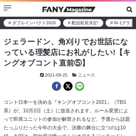
Menu
# ダブルインパクト2026
# 配信延長決定!
# M-1グラ
ジェラードン、角刈りでお世話にな
っている理髪店にお礼がしたい!【キ
ングオブコント直前⑤】
2021-09-25
ニュース
コント日本一を決める『キングオブコント2021』（TBS
系）が、10月2日（土）に放送されます。ルール変更によ
って即席ユニットの参加が解禁されるなど、予選から話題
たっぷりだった今年の大会で、決勝の舞台に立つのは10