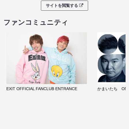
ノンタンのハッ
８月本公演（8/1～8/23）
わくピクニック
08/08 08:30 開場 09:00 開演
08/08 09:30 開
サイトを閲覧する
クラウドファンディング
サイトを閲覧する
ファンコミュニティ