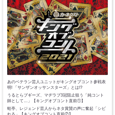
あのベテラン芸人ユニットがキングオブコント参戦表
明! 「サンザンオッサンスターズ」とは!?
うるとらブギーズ、マヂラブ3冠阻止狙う「純コント
師として…」【キングオブコント直前①】
蛙亭、レジェンド芸人からネタ賞賛の声に奮起「シビ
れる」【キングオブコント直前②】