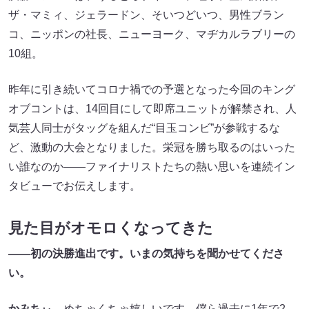
ザ・マミィ、ジェラードン、そいつどいつ、男性ブラン
コ、ニッポンの社長、ニューヨーク、マヂカルラブリーの
10組。
昨年に引き続いてコロナ禍での予選となった今回のキング
オブコントは、14回目にして即席ユニットが解禁され、人
気芸人同士がタッグを組んだ“目玉コンビ”が参戦するな
ど、激動の大会となりました。栄冠を勝ち取るのはいった
い誰なのか――ファイナリストたちの熱い思いを連続イン
タビューでお伝えします。
見た目がオモロくなってきた
――初の決勝進出です。いまの気持ちを聞かせてくださ
い。
かみちぃ
めちゃくちゃ嬉しいです。僕ら過去に1年で2