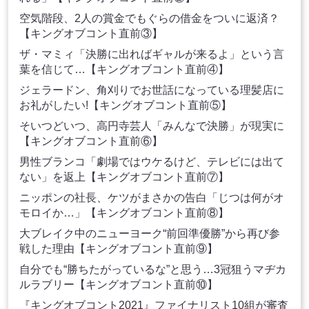
空気階段、2人の賞金でもぐらの借金をついに返済？
【キングオブコント直前③】
ザ・マミィ「決勝に出ればギャルが来るよ」という言
葉を信じて…【キングオブコント直前④】
ジェラードン、角刈りでお世話になっている理髪店に
お礼がしたい!【キングオブコント直前⑤】
そいつどいつ、高円寺芸人「みんなで決勝」が現実に
【キングオブコント直前⑥】
男性ブランコ「劇場ではウケるけど、テレビには出て
ない」を返上【キングオブコント直前⑦】
ニッポンの社長、ケツがまさかの告白「じつは何がオ
モロイか…」【キングオブコント直前⑧】
大ブレイク中のニューヨーク“前回準優勝”から再び参
戦した理由【キングオブコント直前⑨】
自分でも“勝ちたがっているな”と思う…3冠狙うマヂカ
ルラブリー【キングオブコント直前⑩】
『キングオブコント2021』ファイナリスト10組が審査