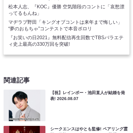
松本人志、『KOC』優勝 空気階段のコントに「哀愁漂
ってるもんね」
マヂラブ野田「キングオブコントは来年まで悔しい」
“夢のおもちゃ”コンテストで本音ポロリ
『お笑いの日2021』無料配信再生回数でTBSバラエテ
ィ史上最高の330万回を突破!
関連記事
【祝】レインボー・池田直人が結婚を発
表!
2026.08.07
シークエンスはやとも監修! ペアリング霊