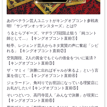
あのベテラン芸人ユニットがキングオブコント参戦表
明! 「サンザンオッサンスターズ」とは!?
うるとらブギーズ、マヂラブ3冠阻止狙う「純コント
師として…」【キングオブコント直前①】
蛙亭、レジェンド芸人からネタ賞賛の声に奮起「シビ
れる」【キングオブコント直前②】
空気階段、2人の賞金でもぐらの借金をついに返済？
【キングオブコント直前③】
ザ・マミィ「決勝に出ればギャルが来るよ」という言
葉を信じて…【キングオブコント直前④】
ジェラードン、角刈りでお世話になっている理髪店に
お礼がしたい!【キングオブコント直前⑤】
そいつどいつ、高円寺芸人「みんなで決勝」が現実に
【キングオブコント直前⑥】