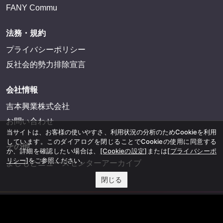
FANY Commu
法務・規約
プライバシーポリシー
反社会的勢力排除宣言
会社情報
吉本興業株式会社
お問い合わせ
当サイトは、お客様の使いやすさ、利用状況の分析のためCookieを利用
しています。このダイアログを閉じることでCookieの使用に同意する
その他
か、詳細を確認したい場合は、
[Cookieの設定]
または
[プライバシーポ
リシー]
をご参照ください。
よしもとニュースセンターアーカイブ
閉じる
©YOSHIMOTO KOGYO, All Rights Reserved.