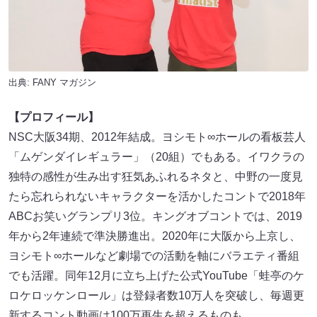
出典:
FANY マガジン
【プロフィール】
NSC大阪34期、2012年結成。ヨシモト∞ホールの看板芸人
「ムゲンダイレギュラー」（20組）でもある。イワクラの
独特の感性が生み出す狂気あふれるネタと、中野の一度見
たら忘れられないキャラクターを活かしたコントで2018年
ABCお笑いグランプリ3位。キングオブコントでは、2019
年から2年連続で準決勝進出。2020年に大阪から上京し、
ヨシモト∞ホールなど劇場での活動を軸にバラエティ番組
でも活躍。同年12月に立ち上げた公式YouTube「蛙亭のケ
ロケロッケンロール」は登録者数10万人を突破し、毎週更
新するコント動画は100万再生を超えるものも。