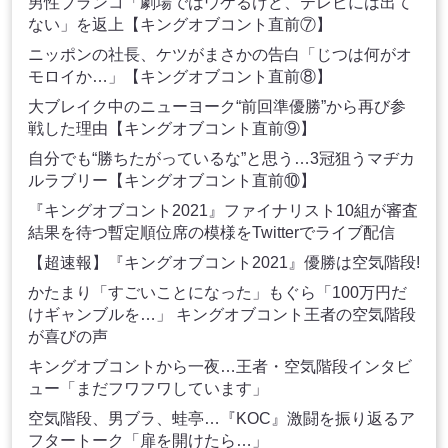
男性ブランコ「劇場ではウケるけど、テレビには出て
ない」を返上【キングオブコント直前⑦】
ニッポンの社長、ケツがまさかの告白「じつは何がオ
モロイか…」【キングオブコント直前⑧】
大ブレイク中のニューヨーク“前回準優勝”から再び参
戦した理由【キングオブコント直前⑨】
自分でも“勝ちたがっているな”と思う…3冠狙うマヂカ
ルラブリー【キングオブコント直前⑩】
『キングオブコント2021』ファイナリスト10組が審査
結果を待つ暫定順位席の模様をTwitterでライブ配信
【超速報】『キングオブコント2021』優勝は空気階段!
かたまり「すごいことになった」もぐら「100万円だ
けギャンブルを…」 キングオブコント王者の空気階段
が喜びの声
キングオブコントから一夜…王者・空気階段インタビ
ュー「まだフワフワしています」
空気階段、男ブラ、蛙亭…『KOC』激闘を振り返るア
フタートーク「扉を開けたら…」