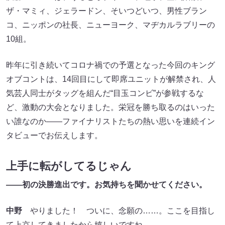
ザ・マミィ、ジェラードン、そいつどいつ、男性ブラン
コ、ニッポンの社長、ニューヨーク、マヂカルラブリーの
10組。
昨年に引き続いてコロナ禍での予選となった今回のキング
オブコントは、14回目にして即席ユニットが解禁され、人
気芸人同士がタッグを組んだ“目玉コンビ”が参戦するな
ど、激動の大会となりました。栄冠を勝ち取るのはいった
い誰なのか――ファイナリストたちの熱い思いを連続イン
タビューでお伝えします。
上手に転がしてるじゃん
――初の決勝進出です。お気持ちを聞かせてください。
中野
やりました！ ついに、念願の……。ここを目指し
て上京してきましたから嬉しいですね。