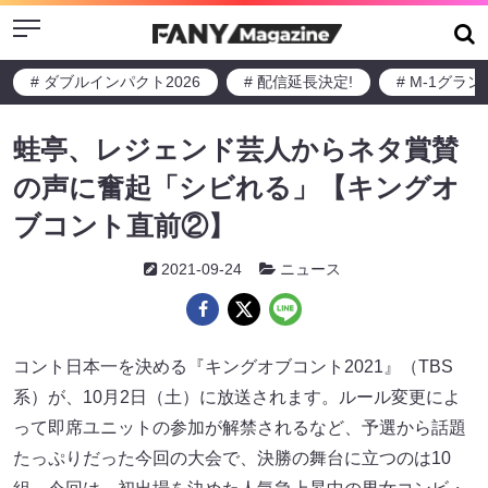
Menu
# ダブルインパクト2026
# 配信延長決定!
# M-1グラ
蛙亭、レジェンド芸人からネタ賞賛
の声に奮起「シビれる」【キングオ
ブコント直前②】
2021-09-24
ニュース
コント日本一を決める『キングオブコント2021』（TBS
系）が、10月2日（土）に放送されます。ルール変更によ
って即席ユニットの参加が解禁されるなど、予選から話題
たっぷりだった今回の大会で、決勝の舞台に立つのは10