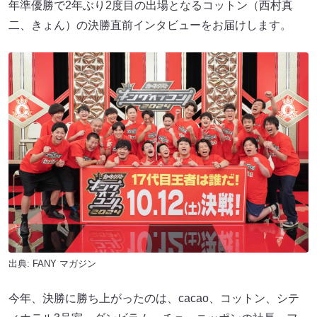
年準優勝で2年ぶり2度目の出場となるコットン（西村真
二、きょん）の決勝直前インタビューをお届けします。​​
出典:
FANY マガジン
今年、決勝に勝ち上がったのは、cacao、コットン​​、シテ