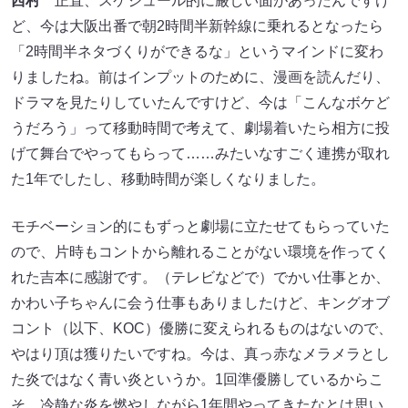
西村
正直、スケジュール的に厳しい面があったんですけ
ど、今は大阪出番で朝2時間半新幹線に乗れるとなったら
「2時間半ネタづくりができるな」というマインドに変わ
りましたね。前はインプットのために、漫画を読んだり、
ドラマを見たりしていたんですけど、今は「こんなボケど
うだろう」って移動時間で考えて、劇場着いたら相方に投
げて舞台でやってもらって……みたいなすごく連携が取れ
た1年でしたし、移動時間が楽しくなりました。
モチベーション的にもずっと劇場に立たせてもらっていた
ので、片時もコントから離れることがない環境を作ってく
れた吉本に感謝です。（テレビなどで）でかい仕事とか、
かわい子ちゃんに会う仕事もありましたけど、キングオブ
コント（以下、KOC）優勝に変えられるものはないので、
やはり頂は獲りたいですね。今は、真っ赤なメラメラとし
た炎ではなく青い炎というか。1回準優勝しているからこ
そ、冷静な炎を燃やしながら1年間やってきたなとは思い