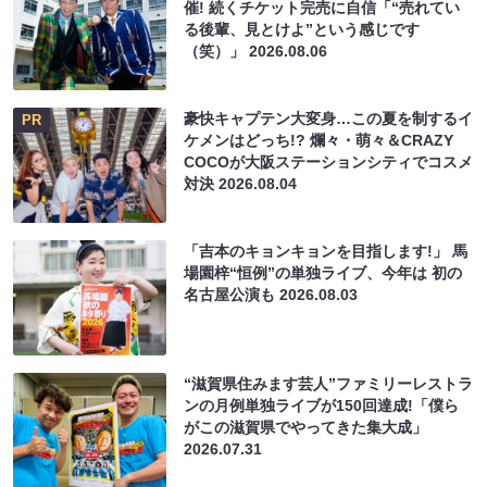
催! 続くチケット完売に自信「“売れてい
る後輩、見とけよ”という感じです
（笑）」
2026.08.06
豪快キャプテン大変身…この夏を制するイ
PR
ケメンはどっち!? 爛々・萌々＆CRAZY
COCOが大阪ステーションシティでコスメ
対決
2026.08.04
「吉本のキョンキョンを目指します!」 馬
場園梓“恒例”の単独ライブ、今年は 初の
名古屋公演も
2026.08.03
“滋賀県住みます芸人”ファミリーレストラ
ンの月例単独ライブが150回達成!「僕ら
がこの滋賀県でやってきた集大成」
2026.07.31