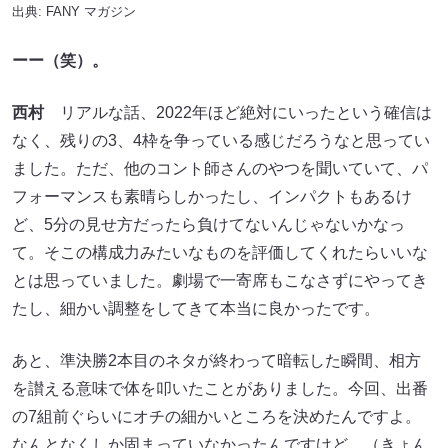
出典:
FANY マガジン
ーー（笑）。
西村
リアルな話、2022年ほど絶対にいったという確信は
なく、残りの3、4枠を争っている感じだろうなと思ってい
ました。ただ、他のコント師さんのやつを聞いていて、パ
フォーマンスも素晴らしかったし、インパクトもあるけ
ど、5分の見せ方だったら負けてないんじゃないかなっ
て。そこの構成力みたいなものを評価してくれたらいいな
とは思っていました。劇場で一寄席もこなさずにやってき
たし、細かい調整をしてきて本当に良かったです。
あと、準決勝2本目のネタが終わって暗転した瞬間、相方
を讃える意味で体を叩いたことがありました。今回、出番
の7組前ぐらいにオチの細かいところを決めたんですよ。
なんとなくしか固まっていなかったんですけど、（きょん