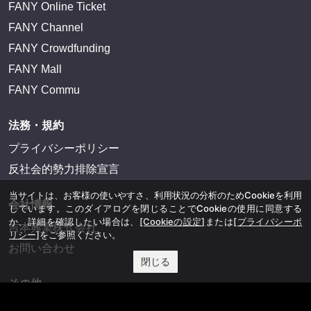
FANY Online Ticket
FANY Channel
FANY Crowdfunding
FANY Mall
FANY Commu
法務・規約
プライバシーポリシー
反社会的勢力排除宣言
当サイトは、お客様の使いやすさ、利用状況の分析のためCookieを利用
会社情報
しています。このダイアログを閉じることでCookieの使用に同意する
か、詳細を確認したい場合は、
[Cookieの設定]
または
[プライバシーポ
吉本興業株式会社
リシー]
をご参照ください。
お問い合わせ
閉じる
その他
よしもとニュースセンターアーカイブ