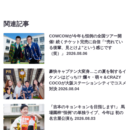
関連記事
COWCOWが今年も恒例の全国ツアー開
催! 続くチケット完売に自信「“売れてい
る後輩、見とけよ”という感じです
（笑）」
2026.08.06
豪快キャプテン大変身…この夏を制するイ
PR
ケメンはどっち!? 爛々・萌々＆CRAZY
COCOが大阪ステーションシティでコスメ
対決
2026.08.04
「吉本のキョンキョンを目指します!」 馬
場園梓“恒例”の単独ライブ、今年は 初の
名古屋公演も
2026.08.03