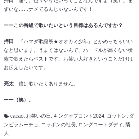
押田
違う。色々やりたいってことなんですよ（笑）。ま
ずいな……ナメてるんじゃないんです！
ーーこの番組で歌いたいという目標はあるんですか？
押田
『ハマダ歌謡祭★オオカミ少年』とかめっちゃいい
なと思います。うまくはないんで、ハードルが高くない状
態で歌えたらベストです。お笑い大好きということだけは
お伝えしたいです。
亮太
僕は歌いたくありません。
ーー（笑）。
cacao
,
お笑いの日
,
キングオブコント2024
,
コットン
,
ダ
ンビラムーチョ
,
ニッポンの社長
,
ロングコートダディ
,
隣
人