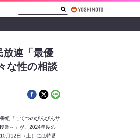
Search Form
Search
民放連「最優
裸々な性の相談
オ番組『こてつのびんびんサ
～​​」が、2024年度の
10月12日（土）には特番