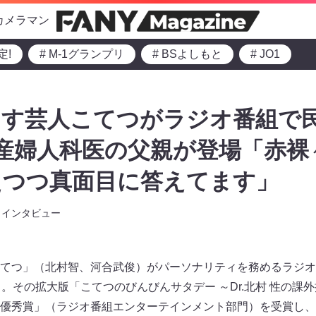
カメラマン
定!
# M-1グランプリ
# BSよしもと
# JO1
ます芸人こてつがラジオ番組で
 産婦人科医の父親が登場「赤
えつつ真面目に答えてます」
インタビュー
てつ」（北村智、河合武俊）​​がパーソナリティを務めるラジ
。その拡大版「こてつのびんびんサタデー ～Dr.北村 性の課外授業
優秀賞」（ラジオ番組エンターテインメント部門）を受賞​​し、