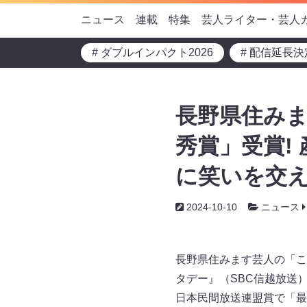
ニュース
連載
特集
芸人ライター・芸人
# ダブルインパクト2026
# 配信延長決
長野県住み
秀賞」受賞!
に笑いを交
2024-10-10
ニュース
長野県住みます芸人の「こ
タデー』（SBC信越放送）
日本民間放送連盟賞で「最