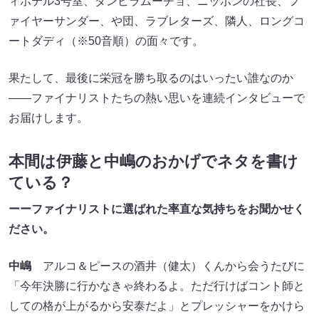
ィホテル3号室​​、ダンビラムーチョ​​、ニッポンの社長、フ
ァイヤーサンダー、や団、ラブレターズ、隣人、ロングコ
ートダディ（※50音順）の面々です。
果たして、最後に栄冠を勝ち取るのはいったい誰なのか
――ファイナリストたちの熱い思いを連続インタビューで
お届けします。
本間は伊藤と中嶋のおかげでネタを書け
ている？
ーーファイナリストに選ばれた率直な気持ちをお聞かせく
ださい。
中嶋
アルコ＆ピースの酒井（健太）くんから会うたびに
「今年決勝に行かなきゃ終わるよ。ただ行けばコント師と
しての格が上がるから安泰だよ」とプレッシャーをかけら