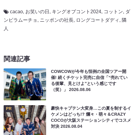
cacao
,
お笑いの日
,
キングオブコント2024
,
コットン
,
ダ
ンビラムーチョ
,
ニッポンの社長
,
ロングコートダディ
,
隣
人
関連記事
COWCOWが今年も恒例の全国ツアー開
催! 続くチケット完売に自信「“売れてい
る後輩、見とけよ”という感じです
（笑）」
2026.08.06
豪快キャプテン大変身…この夏を制するイ
PR
ケメンはどっち!? 爛々・萌々＆CRAZY
COCOが大阪ステーションシティでコスメ
対決
2026.08.04