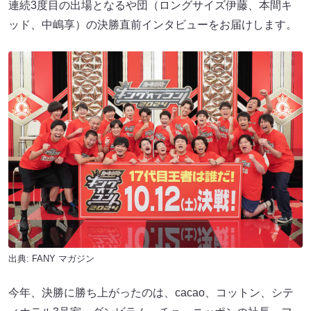
連続3度目の出場となるや団（ロングサイズ伊藤、本間キ
ッド、中嶋享）​​の決勝直前インタビューをお届けします。​​
出典:
FANY マガジン
今年、決勝に勝ち上がったのは、cacao、コットン​​、シテ