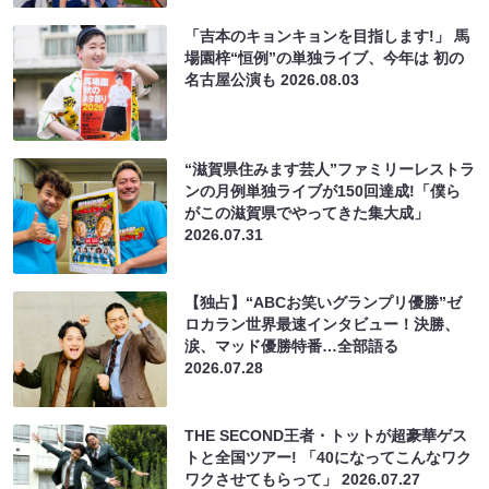
「吉本のキョンキョンを目指します!」 馬
場園梓“恒例”の単独ライブ、今年は 初の
名古屋公演も
2026.08.03
“滋賀県住みます芸人”ファミリーレストラ
ンの月例単独ライブが150回達成!「僕ら
がこの滋賀県でやってきた集大成」
2026.07.31
【独占】“ABCお笑いグランプリ優勝”ゼ
ロカラン世界最速インタビュー！決勝、
涙、マッド優勝特番…全部語る
2026.07.28
THE SECOND王者・トットが超豪華ゲス
トと全国ツアー! 「40になってこんなワク
ワクさせてもらって」
2026.07.27