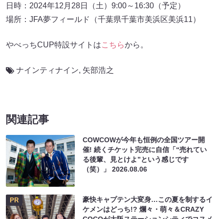
日時：2024年12月28日（土）9:00～16:30（予定）
場所：JFA夢フィールド（千葉県千葉市美浜区美浜11）
やべっちCUP特設サイトは
こちら
から。
ナインティナイン
,
矢部浩之
関連記事
COWCOWが今年も恒例の全国ツアー開
催! 続くチケット完売に自信「“売れてい
る後輩、見とけよ”という感じです
（笑）」
2026.08.06
豪快キャプテン大変身…この夏を制するイ
PR
ケメンはどっち!? 爛々・萌々＆CRAZY