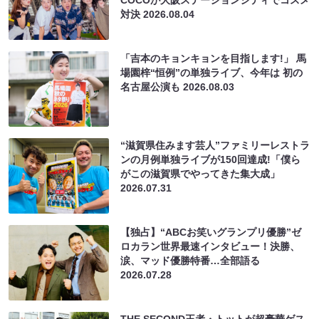
COCOが大阪ステーションシティでコスメ
対決
2026.08.04
「吉本のキョンキョンを目指します!」 馬
場園梓“恒例”の単独ライブ、今年は 初の
名古屋公演も
2026.08.03
“滋賀県住みます芸人”ファミリーレストラ
ンの月例単独ライブが150回達成!「僕ら
がこの滋賀県でやってきた集大成」
2026.07.31
【独占】“ABCお笑いグランプリ優勝”ゼ
ロカラン世界最速インタビュー！決勝、
涙、マッド優勝特番…全部語る
2026.07.28