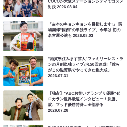
COCOが大阪ステーションシティでコスメ
対決
2026.08.04
「吉本のキョンキョンを目指します!」 馬
場園梓“恒例”の単独ライブ、今年は 初の
名古屋公演も
2026.08.03
“滋賀県住みます芸人”ファミリーレストラ
ンの月例単独ライブが150回達成!「僕ら
がこの滋賀県でやってきた集大成」
2026.07.31
【独占】“ABCお笑いグランプリ優勝”ゼ
ロカラン世界最速インタビュー！決勝、
涙、マッド優勝特番…全部語る
2026.07.28