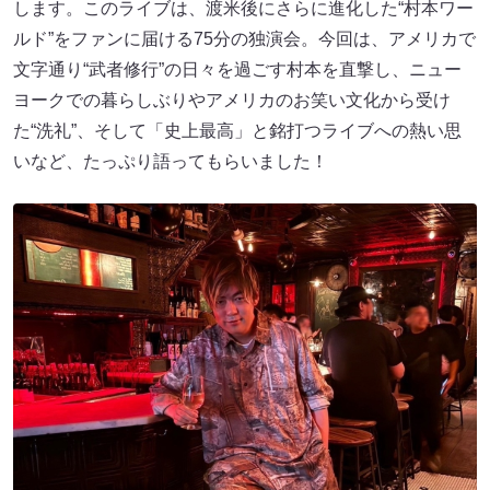
します。このライブは、渡米後にさらに進化した“村本ワー
ルド”をファンに届ける75分の独演会。今回は、アメリカで
文字通り“武者修行”の日々を過ごす村本を直撃し、ニュー
ヨークでの暮らしぶりやアメリカのお笑い文化から受け
た“洗礼”、そして「史上最高」と銘打つライブへの熱い思
いなど、たっぷり語ってもらいました！