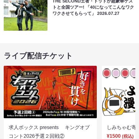
THE SECOND王者・トットが超豪華ゲス
トと全国ツアー! 「40になってこんなワク
ワクさせてもらって」
2026.07.27
ライブ配信チケット
求人ボックス presents キングオブ
しみちゃむ寄席（
コント2026予選２回戦②
¥1500
(税込)