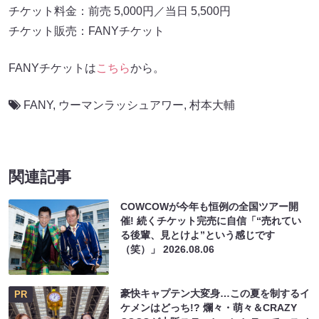
チケット料金：前売 5,000円／当日 5,500円
チケット販売：FANYチケット
FANYチケットは
こちら
から。
FANY
,
ウーマンラッシュアワー
,
村本大輔
関連記事
COWCOWが今年も恒例の全国ツアー開
催! 続くチケット完売に自信「“売れてい
る後輩、見とけよ”という感じです
（笑）」
2026.08.06
豪快キャプテン大変身…この夏を制するイ
PR
ケメンはどっち!? 爛々・萌々＆CRAZY