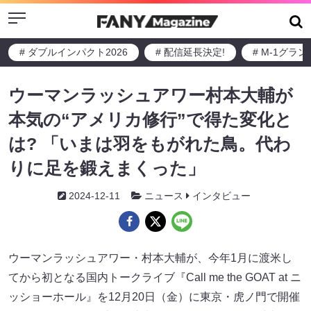
Menu
# ダブルインパクト2026
# 配信延長決定!
# M-1グラ
ウーマンラッシュアワー村本大輔が
本気の“アメリカ修行”で得た変化と
は? 「いまは羽をもがれた鳥。代わ
りに足を鍛えまくった」
2024-12-11
ニュース
インタビュー
ウーマンラッシュアワー・村本大輔が、今年1月に渡米し
てから初となる国内トークライブ『Call me the GOAT at ニ
ッショーホール』を12月20日（金）に東京・虎ノ門で開催