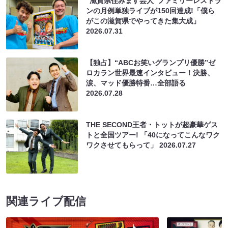
“滋賀県住みます芸人”ファミリーレストラ
ンの月例単独ライブが150回達成!「僕ら
がこの滋賀県でやってきた集大成」
2026.07.31
【独占】“ABCお笑いグランプリ優勝”ゼ
ロカラン世界最速インタビュー！決勝、
涙、マッド優勝特番…全部語る
2026.07.28
THE SECOND王者・トットが超豪華ゲス
トと全国ツアー! 「40になってこんなワク
ワクさせてもらって」
2026.07.27
関連ライブ配信