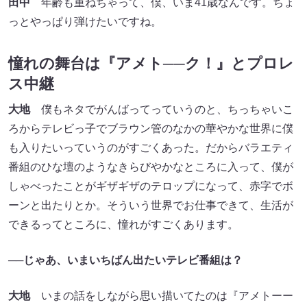
田中
年齢も重ねちゃって、僕、いま41歳なんです。ちょ
っとやっぱり弾けたいですね。
憧れの舞台は『アメト──ク！』とプロレ
ス中継
大地
僕もネタでがんばってっていうのと、ちっちゃいこ
ろからテレビっ子でブラウン管のなかの華やかな世界に僕
も入りたいっていうのがすごくあった。だからバラエティ
番組のひな壇のようなきらびやかなところに入って、僕が
しゃべったことがギザギザのテロップになって、赤字でボ
ーンと出たりとか。そういう世界でお仕事できて、生活が
できるってところに、憧れがすごくあります。
──じゃあ、いまいちばん出たいテレビ番組は？
大地
いまの話をしながら思い描いてたのは『アメトーー