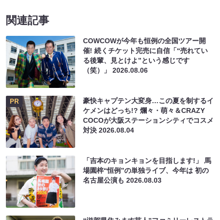
関連記事
COWCOWが今年も恒例の全国ツアー開
催! 続くチケット完売に自信「“売れてい
る後輩、見とけよ”という感じです
（笑）」
2026.08.06
豪快キャプテン大変身…この夏を制するイ
PR
ケメンはどっち!? 爛々・萌々＆CRAZY
COCOが大阪ステーションシティでコスメ
対決
2026.08.04
「吉本のキョンキョンを目指します!」 馬
場園梓“恒例”の単独ライブ、今年は 初の
名古屋公演も
2026.08.03