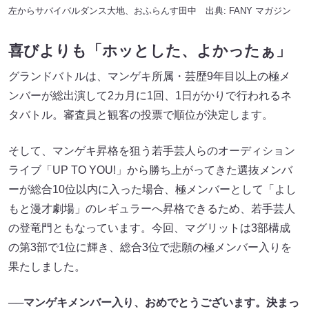
左からサバイバルダンス大地、おふらんす田中 出典:
FANY マガジン
喜びよりも「ホッとした、よかったぁ」
グランドバトルは、マンゲキ所属・芸歴9年目以上の極メ
ンバーが総出演して2カ月に1回、1日がかりで行われるネ
タバトル。審査員と観客の投票で順位が決定します。
そして、マンゲキ昇格を狙う若手芸人らのオーディション
ライブ「UP TO YOU!」から勝ち上がってきた選抜メンバ
ーが総合10位以内に入った場合、極メンバーとして「よし
もと漫才劇場」のレギュラーへ昇格できるため、若手芸人
の登竜門ともなっています。今回、マグリットは3部構成
の第3部で1位に輝き、総合3位で悲願の極メンバー入りを
果たしました。
──マンゲキメンバー入り、おめでとうございます。決まっ