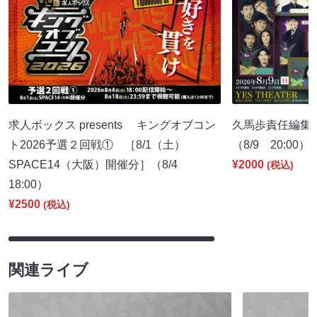
求人ボックス presents キングオブコン
久馬歩責任編集 
ト2026予選２回戦① ［8/1（土）
（8/9 20:00）
SPACE14（大阪）開催分］（8/4
¥2000
(税込)
18:00）
¥2500
(税込)
関連ライブ