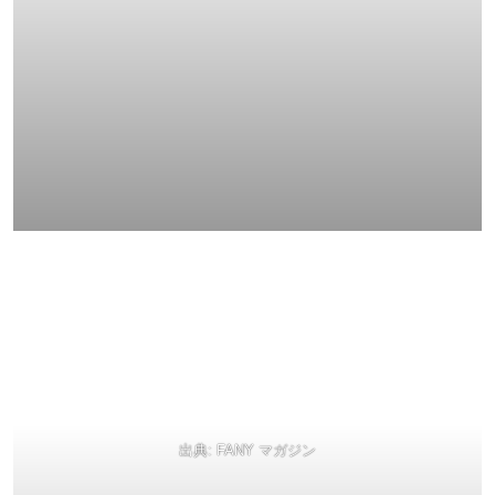
出典:
FANY マガジン
公演概要
YOSHIMOTO presents『DAIBAKUSHOW2024』