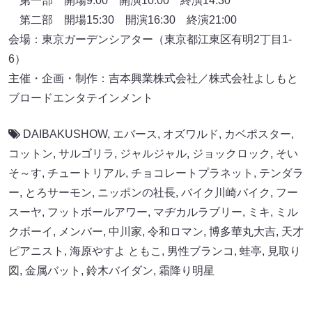
ピアニスト
,
海原やすよ ともこ
,
男性ブランコ
,
蛙亭
,
見取り
図
,
金属バット
,
鈴木バイダン
,
霜降り明星
関連記事
森三中・大島＆ガンバレルーヤ“MyM”新
曲はあの伝説アニメとのコラボ! 作曲家が
絶賛「だれが歌っているんですか? 素晴ら
しい歌声だ!」
2026.08.08
小嶋花梨が“卒業後初”ワンマンライブで
10曲熱唱! 「やっぱりステージに立ってる
この瞬間が好き」
2026.08.08
【祝】レインボー・池田直人が結婚を発
表!
2026.08.07