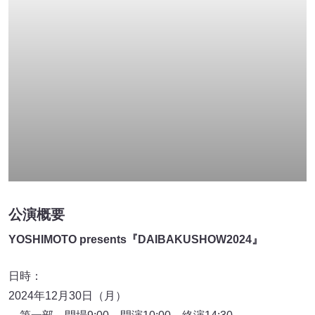
日時：
2024年12月30日（月）
第一部 開場9:00 開演10:00 終演14:30
第二部 開場15:30 開演16:30 終演21:00
会場：東京ガーデンシアター（東京都江東区有明2丁目1-
6）
主催・企画・制作：吉本興業株式会社／株式会社よしもと
ブロードエンタテインメント
DAIBAKUSHOW
,
エバース
,
オズワルド
,
カベポスター
,
コットン
,
サルゴリラ
,
ジャルジャル
,
ジョックロック
,
そい
そ～す
,
チュートリアル
,
チョコレートプラネット
,
テンダラ
ー
,
とろサーモン
,
ニッポンの社長
,
バイク川崎バイク
,
フー
スーヤ
,
フットボールアワー
,
マヂカルラブリー
,
ミキ
,
ミル
クボーイ
,
メンバー
,
中川家
,
令和ロマン
,
博多華丸大吉
,
天才