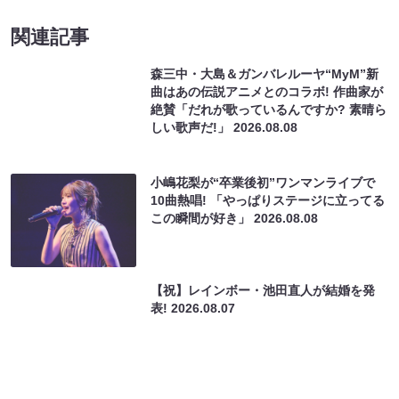
シークエンスはやとも監修! ペアリング霊
視が体験できる占いコンテンツ登場
2026.08.07
バカリズム脚本! 舞台『ノンレムの窓』
vol.2のFANYチケット1次先行受付スター
ト
2026.08.07
ニューヨーク・嶋佐が地元富士吉田市とコ
ラボ! オリジナルコーヒーがふるさと納税
サービス「わらふる」で受付開始
2026.08.06