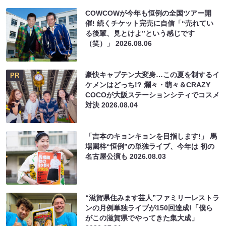
COWCOWが今年も恒例の全国ツアー開
催! 続くチケット完売に自信「“売れてい
る後輩、見とけよ”という感じです
（笑）」
2026.08.06
豪快キャプテン大変身…この夏を制するイ
PR
ケメンはどっち!? 爛々・萌々＆CRAZY
COCOが大阪ステーションシティでコスメ
対決
2026.08.04
「吉本のキョンキョンを目指します!」 馬
場園梓“恒例”の単独ライブ、今年は 初の
名古屋公演も
2026.08.03
“滋賀県住みます芸人”ファミリーレストラ
ンの月例単独ライブが150回達成!「僕ら
がこの滋賀県でやってきた集大成」