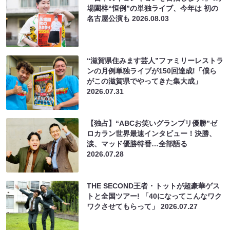
場園梓“恒例”の単独ライブ、今年は 初の
名古屋公演も
2026.08.03
“滋賀県住みます芸人”ファミリーレストラ
ンの月例単独ライブが150回達成!「僕ら
がこの滋賀県でやってきた集大成」
2026.07.31
【独占】“ABCお笑いグランプリ優勝”ゼ
ロカラン世界最速インタビュー！決勝、
涙、マッド優勝特番…全部語る
2026.07.28
THE SECOND王者・トットが超豪華ゲス
トと全国ツアー! 「40になってこんなワク
ワクさせてもらって」
2026.07.27