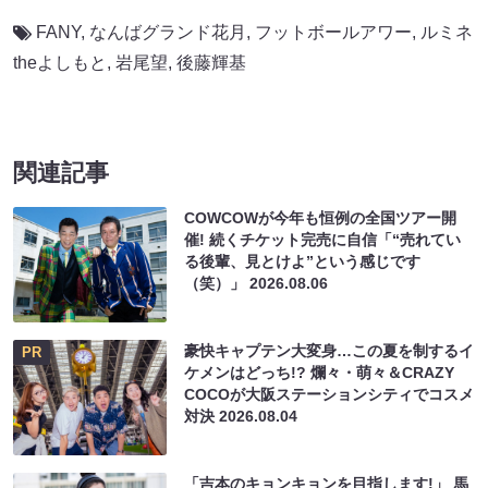
FANY
,
なんばグランド花月
,
フットボールアワー
,
ルミネ
theよしもと
,
岩尾望
,
後藤輝基
関連記事
COWCOWが今年も恒例の全国ツアー開
催! 続くチケット完売に自信「“売れてい
る後輩、見とけよ”という感じです
（笑）」
2026.08.06
豪快キャプテン大変身…この夏を制するイ
PR
ケメンはどっち!? 爛々・萌々＆CRAZY
COCOが大阪ステーションシティでコスメ
対決
2026.08.04
「吉本のキョンキョンを目指します!」 馬