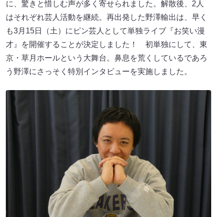
に、驚きと惜しむ声が多く寄せられました。解散後、2人
はそれぞれ芸人活動を継続。再出発した野澤輸出は、早く
も3月15日（土）にピン芸人として単独ライブ『お笑い漫
才』を開催することが決定しました！ 初単独にして、東
京・草月ホールという大舞台。鼻息を荒くしているであろ
う野澤にさっそく特別インタビューを実施しました。