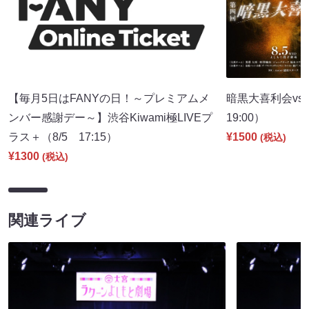
【毎月5日はFANYの日！～プレミアムメ
暗黒大喜利会vs
ンバー感謝デー～】渋谷Kiwami極LIVEプ
19:00）
ラス＋（8/5 17:15）
¥1500
(税込)
¥1300
(税込)
関連ライブ