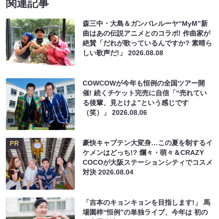
関連記事
森三中・大島＆ガンバレルーヤ“MyM”新
曲はあの伝説アニメとのコラボ! 作曲家が
絶賛「だれが歌っているんですか? 素晴ら
しい歌声だ!」
2026.08.08
COWCOWが今年も恒例の全国ツアー開
催! 続くチケット完売に自信「“売れてい
る後輩、見とけよ”という感じです
（笑）」
2026.08.06
豪快キャプテン大変身…この夏を制するイ
PR
ケメンはどっち!? 爛々・萌々＆CRAZY
COCOが大阪ステーションシティでコスメ
対決
2026.08.04
「吉本のキョンキョンを目指します!」 馬
場園梓“恒例”の単独ライブ、今年は 初の