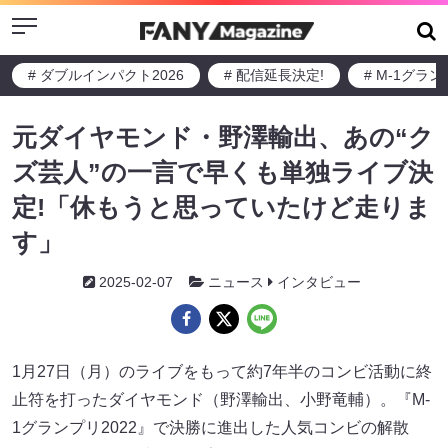
Menu
# ダブルインパクト2026
# 配信延長決定!
# M-1グラ
元ダイヤモンド・野澤輸出、あの“ク
ズ芸人”の一言で早くも単独ライブ決
定!「休もうと思っていたけど走りま
す」
2025-02-07
ニュース
インタビュー
1月27日（月）のライブをもって約7年半のコンビ活動に終
止符を打ったダイヤモンド（野澤輸出、小野竜輔）。『M-
1グランプリ2022』で決勝に進出した人気コンビの解散