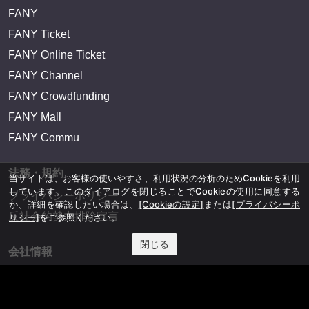
FANY
FANY Ticket
FANY Online Ticket
FANY Channel
FANY Crowdfunding
FANY Mall
FANY Commu
法務・規約
当サイトは、お客様の使いやすさ、利用状況の分析のためCookieを利用
しています。このダイアログを閉じることでCookieの使用に同意する
プライバシーポリシー
か、詳細を確認したい場合は、
[Cookieの設定]
または
[プライバシーポ
反社会的勢力排除宣言
リシー]
をご参照ください。
閉じる
会社情報
吉本興業株式会社
お問い合わせ