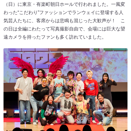
（日）に東京・有楽町朝日ホールで行われました。一風変
わった“こだわり”ファッションでランウェイに登場する人
気芸人たちに、客席からは悲鳴も混じった大歓声が！ こ
の日は全編にわたって写真撮影自由で、会場には巨大な望
遠カメラを持ったファンも多く訪れていました。