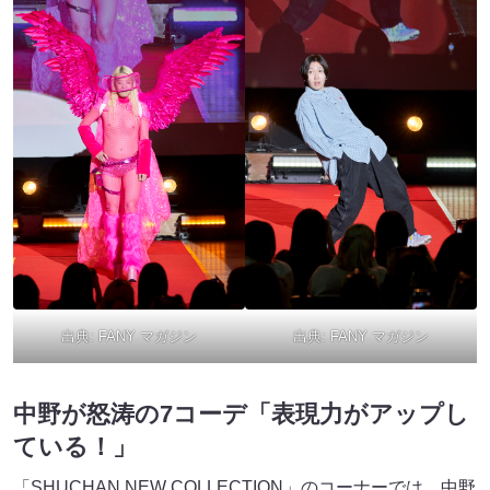
出典:
FANY マガジン
出典:
FANY マガジン
中野が怒涛の7コーデ「表現力がアップし
ている！」
「SHUCHAN NEW COLLECTION」のコーナーでは、中野