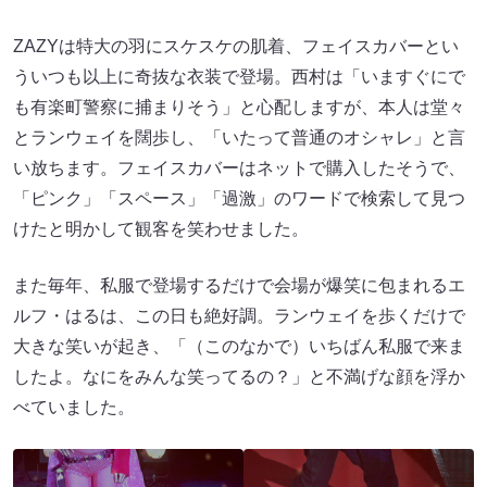
ZAZYは特大の羽にスケスケの肌着、フェイスカバーとい
ういつも以上に奇抜な衣装で登場。西村は「いますぐにで
も有楽町警察に捕まりそう」と心配しますが、本人は堂々
とランウェイを闊歩し、「いたって普通のオシャレ」と言
い放ちます。フェイスカバーはネットで購入したそうで、
「ピンク」「スペース」「過激」のワードで検索して見つ
けたと明かして観客を笑わせました。
また毎年、私服で登場するだけで会場が爆笑に包まれるエ
ルフ・はるは、この日も絶好調。ランウェイを歩くだけで
大きな笑いが起き、「（このなかで）いちばん私服で来ま
したよ。なにをみんな笑ってるの？」と不満げな顔を浮か
べていました。