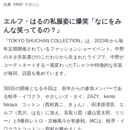
出典:
FANY マガジン
エルフ・はるの私服姿に爆笑「なにをみ
んな笑ってるの？」
『TOKYO SHUCHAN COLLECTION』は、2023年から毎
年定期開催されているファッションショーイベント。中野
のネタ衣装選びのこだわりから生まれたライブで、中野が
コーディネートする一風変わったTシャツや特徴的な衣装
が毎回、話題を集めています。
3回目の開催となる今回は、前年からの参加メンバーであ
る蛙亭・イワクラ、やさしいズ・タイ、ZAZY、kento
fukaya、コットン（西村真二、きょん）、田津原理音、エ
ルフ（荒川、はる）に加え、見取り図（盛山晋太郎、リリ
ー）と9番街レトロ・京極風斗が初参戦。MCは、蛙亭・イ
ワクラとコットン・西村が務めました。