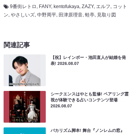
9番街レトロ
,
FANY
,
kentofukaya
,
ZAZY
,
エルフ
,
コット
ン
,
やさしいズ
,
中野周平
,
田津原理音
,
蛙亭
,
見取り図
関連記事
【祝】レインボー・池田直人が結婚を発
表!
2026.08.07
シークエンスはやとも監修! ペアリング霊
視が体験できる占いコンテンツ登場
2026.08.07
バカリズム脚本! 舞台『ノンレムの窓』