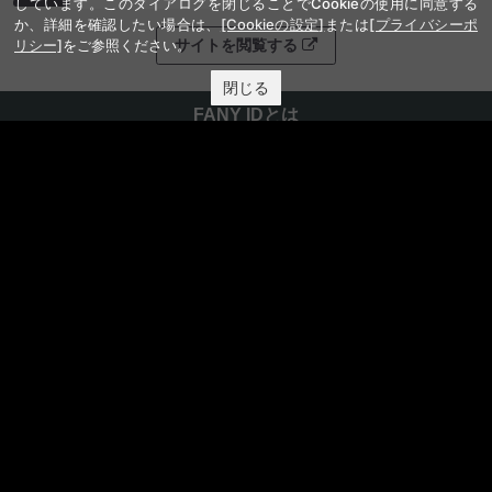
しています。このダイアログを閉じることでCookieの使用に同意する
か、詳細を確認したい場合は、
[Cookieの設定]
または
[プライバシーポ
サイトを閲覧する
リシー]
をご参照ください。
閉じる
FANY IDとは
FANY IDに登録・ログインする
FANYサービス
FANY
FANY Ticket
FANY Online Ticket
FANY Channel
FANY Crowdfunding
FANY Mall
FANY Commu