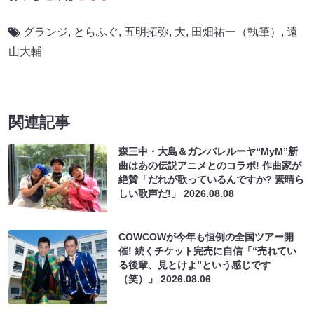
グランジ
,
とらふぐ
,
五明拓弥
,
大
,
田畑祐一（執筆）
,
遠
山大輔
関連記事
森三中・大島＆ガンバレルーヤ“MyM”新
曲はあの伝説アニメとのコラボ! 作曲家が
絶賛「だれが歌っているんですか? 素晴ら
しい歌声だ!」
2026.08.08
COWCOWが今年も恒例の全国ツアー開
催! 続くチケット完売に自信「“売れてい
る後輩、見とけよ”という感じです
（笑）」
2026.08.06