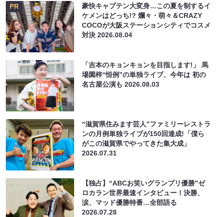
豪快キャプテン大変身…この夏を制するイ
PR
ケメンはどっち!? 爛々・萌々＆CRAZY
COCOが大阪ステーションシティでコスメ
対決
2026.08.04
「吉本のキョンキョンを目指します!」 馬
場園梓“恒例”の単独ライブ、今年は 初の
名古屋公演も
2026.08.03
“滋賀県住みます芸人”ファミリーレストラ
ンの月例単独ライブが150回達成!「僕ら
がこの滋賀県でやってきた集大成」
2026.07.31
【独占】“ABCお笑いグランプリ優勝”ゼ
ロカラン世界最速インタビュー！決勝、
涙、マッド優勝特番…全部語る
2026.07.28