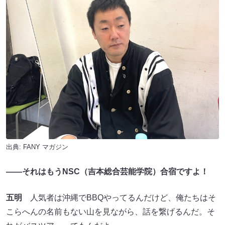
出典:
FANY マガジン
――それはもう
NSC
（吉本総合芸能学院）
合宿ですよ！
五明
人気者は沖縄でBBQやってるんだけど、俺たちはそ
こらへんの名前もない山を見ながら、話を繋げるんだ。そ