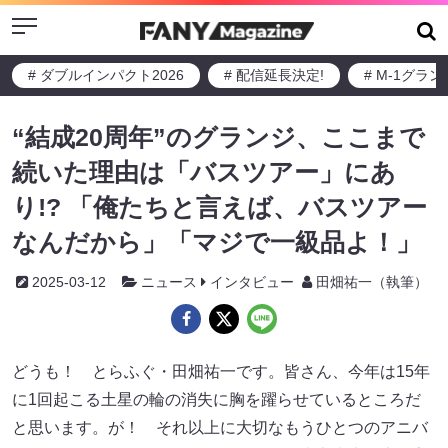
Menu
# ダブルインパクト2026
# 配信延長決定!
# M-1グラ
“結成20周年”のグランジ、ここまで
続いた理由は「バスツアー」にあ
り!? 「俺たちと言えば、バスツアー
なんだから」「マジで一級品よ！」
2025-03-12
ニュース
インタビュー
田畑祐一（執筆）
どうも！ とらふぐ・田畑祐一です。皆さん、今年は15年
に1回起こる土星の輪の消失に胸を躍らせているところだ
と思います。が！ それ以上に大切なもうひとつのアニバ