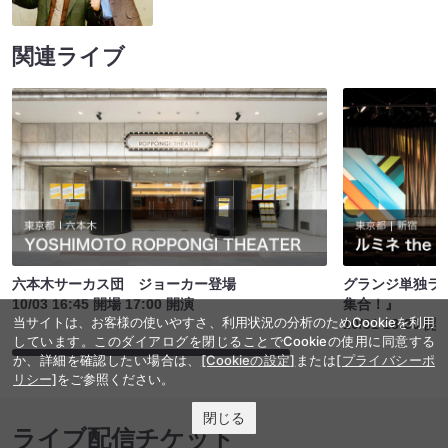
関連ライブ
六本木サーカス団 ジョーカー登場
グランジ単独ライ
10/03 16:45 開場 17:00 開演
集合！』
当サイトは、お客様の使いやすさ、利用状況の分析のためCookieを利用
10/31 18:30 開
しています。このダイアログを閉じることでCookieの使用に同意する
か、詳細を確認したい場合は、
[Cookieの設定]
または
[プライバシーポ
リシー]
をご参照ください。
閉じる
ライブ配信チケット