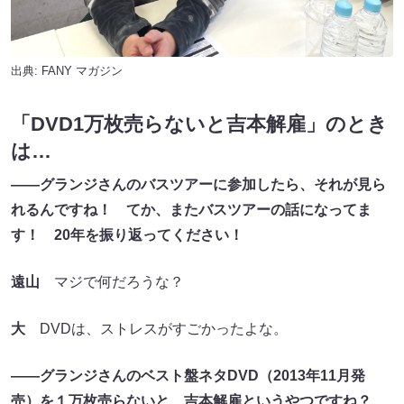
出典:
FANY マガジン
「DVD1万枚売らないと吉本解雇」のとき
は…
――グランジさんのバスツアーに参加したら、それが見
ら
れるんですね！
てか
、
またバスツアーの話になってま
す！
20年を振り返ってください！
遠山
マジで何だろうな？
大
DVDは、ストレスがすごかったよな。
――グランジさんのベスト盤ネタ
DVD（2013年11月発
売）
を１万枚売らないと
、
吉本解雇というやつですね？