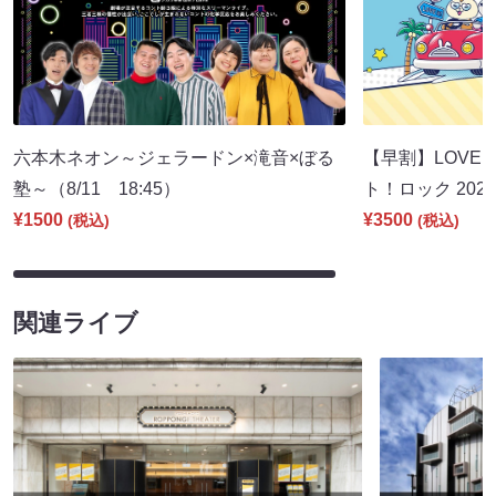
六本木ネオン～ジェラードン×滝音×ぼる
【早割】LOVE I
塾～（8/11 18:45）
ト！ロック 2026
¥1500
¥3500
(税込)
(税込)
関連ライブ