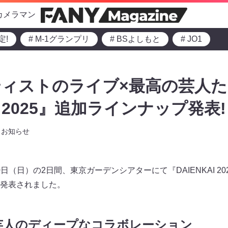
カメラマン
定!
# M-1グランプリ
# BSよしもと
# JO1
ティストのライブ×最高の芸人
AI 2025』追加ラインナップ発表!
お知らせ
20日（日）の2日間、東京ガーデンシアターにて『DAIENKAI 
発表されました。
芸人のディープなコラボレーション