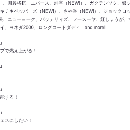
!）、囲碁将棋、エバース、蛙亭（NEW!）、ガクテンソク、銀シ
キチキペッパーズ（NEW!）、さや香（NEW!）、ジョックロ
社長、ニューヨーク、バッテリィズ、フースーヤ、紅しょうが、
ヨネダ2000、ロングコートダディ and more!!
会」
ブで燃え上がる！
会」
会」
能する！
会」
ェスにしたい！