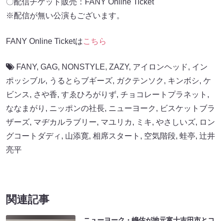
〇配信チケット販売：FANY Online Ticket
※配信が無い公演もございます。
FANY Online Ticketは
こちら
FANY
,
GAG
,
NONSTYLE
,
ZAZY
,
アイロンヘッド
,
イン
ポッシブル
,
うるとらブギーズ
,
ガクテンソク
,
キンボシ
,
ケ
ビンス
,
さや香
,
すゑひろがりず
,
チョコレートプラネット
,
ななまがり
,
ニッポンの社長
,
ニューヨーク
,
ビスケットブラ
ザーズ
,
マヂカルラブリー
,
マユリカ
,
ミキ
,
やさしいズ
,
ロン
グコートダディ
,
山添寛
,
相席スタート
,
空気階段
,
蛙亭
,
辻井
亮平
関連記事
ニューヨーク・嶋佐が地元富士吉田市とコ