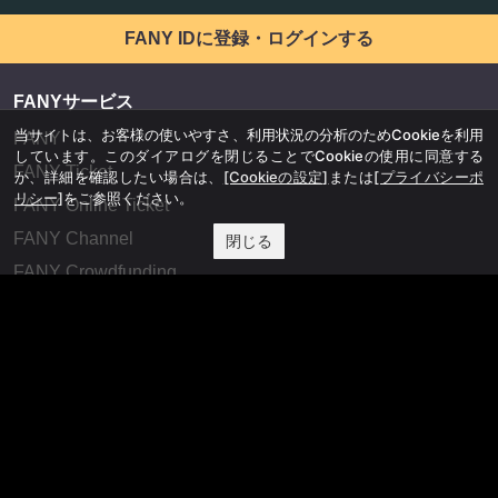
FANY IDに登録・ログインする
FANYサービス
当サイトは、お客様の使いやすさ、利用状況の分析のためCookieを利用
FANY
しています。このダイアログを閉じることでCookieの使用に同意する
FANY Ticket
か、詳細を確認したい場合は、
[Cookieの設定]
または
[プライバシーポ
リシー]
をご参照ください。
FANY Online Ticket
FANY Channel
閉じる
FANY Crowdfunding
FANY Mall
FANY Commu
法務・規約
プライバシーポリシー
反社会的勢力排除宣言