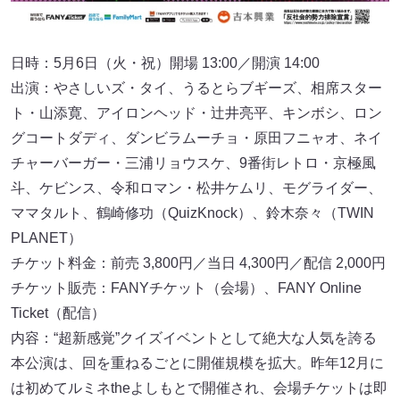
日時：5月6日（火・祝）開場 13:00／開演 14:00
出演：やさしいズ・タイ、うるとらブギーズ、相席スター
ト・山添寛、アイロンヘッド・辻井亮平、キンボシ、ロン
グコートダディ、ダンビラムーチョ・原田フニャオ、ネイ
チャーバーガー・三浦リョウスケ、9番街レトロ・京極風
斗、ケビンス、令和ロマン・松井ケムリ、モグライダー、
ママタルト、鶴崎修功（QuizKnock）、鈴木奈々（TWIN
PLANET）
チケット料金：前売 3,800円／当日 4,300円／配信 2,000円
チケット販売：FANYチケット（会場）、FANY Online
Ticket（配信）
内容：“超新感覚”クイズイベントとして絶大な人気を誇る
本公演は、回を重ねるごとに開催規模を拡大。昨年12月に
は初めてルミネtheよしもとで開催され、会場チケットは即