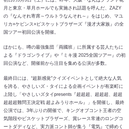
月と東京・草月ホールでも実施され話題を呼んだ、ZAZY
の『なんそれ寄席～ウルトラなんそれ～』をはじめ、マユ
リカ×ケビンス×ビスケットブラザーズ『漫才大家族』の全
国ツアー初回公演を開催。
ほかにも、噂の最強集団「両國班」に所属する芸人たちに
よる『ドラゴンライブ』や『ミキ漫 2025全国ツアー』の初
回公演など、開催前から注目を集める公演が多数。
最終日には、“超新感覚”クイズイベントとして絶大な人気
を誇る、やさしいズ・タイによる企画イベントが有楽町に
上陸し「やさしいズタイpresents『超超超、超超超、超超
超超超難問王決定戦 超よみうりホール』」を開催し、最終
公演では、3年ぶりの開催で、キングオブコント王者の空
気階段やビスケットブラザーズ、賞レース常連のロングコ
ートダディなど、実力派コント師が集う『電気』で締めく