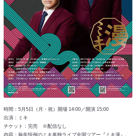
時間：5月5日（月・祝）開場 14:00／開演 15:00
出演：ミキ
チケット：完売 ※配信なし
内容：毎年恒例のミキ単独ライブ全国ツアー『ミキ漫』。