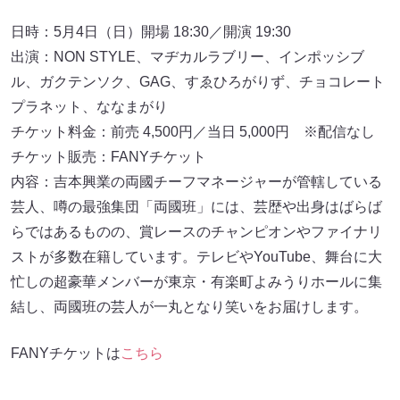
日時：5月4日（日）開場 18:30／開演 19:30
出演：NON STYLE、マヂカルラブリー、インポッシブ
ル、ガクテンソク、GAG、すゑひろがりず、チョコレート
プラネット、ななまがり
チケット料金：前売 4,500円／当日 5,000円 ※配信なし
チケット販売：FANYチケット
内容：吉本興業の両國チーフマネージャーが管轄している
芸人、噂の最強集団「両國班」には、芸歴や出身はばらば
らではあるものの、賞レースのチャンピオンやファイナリ
ストが多数在籍しています。テレビやYouTube、舞台に大
忙しの超豪華メンバーが東京・有楽町よみうりホールに集
結し、両國班の芸人が一丸となり笑いをお届けします。
FANYチケットは
こちら