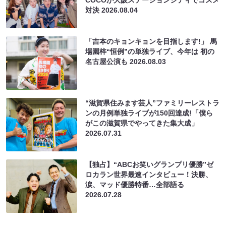
COCOが大阪ステーションシティでコスメ
対決
2026.08.04
「吉本のキョンキョンを目指します!」 馬
場園梓“恒例”の単独ライブ、今年は 初の
名古屋公演も
2026.08.03
“滋賀県住みます芸人”ファミリーレストラ
ンの月例単独ライブが150回達成!「僕ら
がこの滋賀県でやってきた集大成」
2026.07.31
【独占】“ABCお笑いグランプリ優勝”ゼ
ロカラン世界最速インタビュー！決勝、
涙、マッド優勝特番…全部語る
2026.07.28