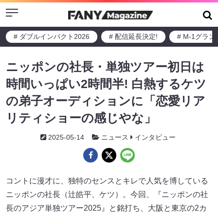
Menu
# ダブルインパクト2026
# 配信延長決定!
# M-1グラ
ニッポンの社長・単独ツアー初日は
時間いっぱい2時間半! 白熱するケツ
の弟子オーディションに「恋愛リア
リティショーの感じやな」
2025-05-14
ニュース
インタビュー
コントに漫才に、独特のセンスとキレで人気を博している
ニッポンの社長（辻皓平、ケツ）。今回、『ニッポンの社
長のアジア単独ツアー2025』と銘打ち、大阪と東京の2カ