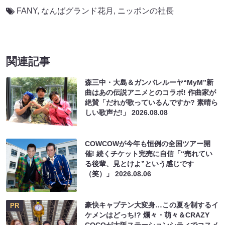
FANY
,
なんばグランド花月
,
ニッポンの社長
関連記事
森三中・大島＆ガンバレルーヤ“MyM”新
曲はあの伝説アニメとのコラボ! 作曲家が
絶賛「だれが歌っているんですか? 素晴ら
しい歌声だ!」
2026.08.08
COWCOWが今年も恒例の全国ツアー開
催! 続くチケット完売に自信「“売れてい
る後輩、見とけよ”という感じです
（笑）」
2026.08.06
豪快キャプテン大変身…この夏を制するイ
PR
ケメンはどっち!? 爛々・萌々＆CRAZY