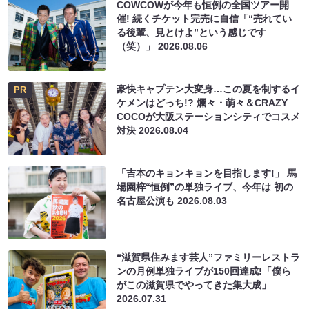
COWCOWが今年も恒例の全国ツアー開
催! 続くチケット完売に自信「“売れてい
る後輩、見とけよ”という感じです
（笑）」
2026.08.06
豪快キャプテン大変身…この夏を制するイ
PR
ケメンはどっち!? 爛々・萌々＆CRAZY
COCOが大阪ステーションシティでコスメ
対決
2026.08.04
「吉本のキョンキョンを目指します!」 馬
場園梓“恒例”の単独ライブ、今年は 初の
名古屋公演も
2026.08.03
“滋賀県住みます芸人”ファミリーレストラ
ンの月例単独ライブが150回達成!「僕ら
がこの滋賀県でやってきた集大成」
2026.07.31