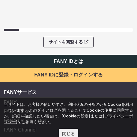
サイトを閲覧する
FANY IDとは
FANY IDに登録・ログインする
FANYサービス
FANY
当サイトは、お客様の使いやすさ、利用状況の分析のためCookieを利用
しています。このダイアログを閉じることでCookieの使用に同意する
FANY Ticket
か、詳細を確認したい場合は、
[Cookieの設定]
または
[プライバシーポ
FANY Online Ticket
リシー]
をご参照ください。
FANY Channel
閉じる