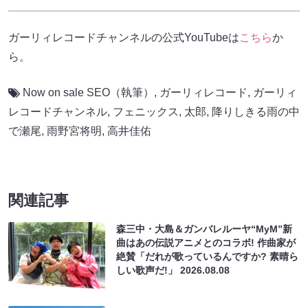
ガーリィレコードチャンネルの公式YouTubeは
こちら
か
ら。
Now on sale SEO（執筆）
,
ガーリィレコード
,
ガーリィ
レコードチャンネル
,
フェニックス
,
太郎
,
降りしきる雨の中
で瀬尾
,
雨野宮将明
,
高井佳佑
関連記事
森三中・大島＆ガンバレルーヤ“MyM”新
曲はあの伝説アニメとのコラボ! 作曲家が
絶賛「だれが歌っているんですか? 素晴ら
しい歌声だ!」
2026.08.08