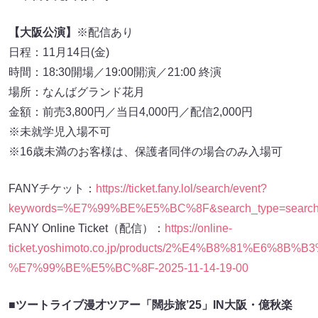
日程：11月14日(金)
時間：18:30開場／19:00開演／21:00 終演
場所：なんばグランド花月
金額：前売3,800円／当日4,000円／配信2,000円
※未就学児入場不可
※16歳未満のお客様は、保護者同伴の場合のみ入場可
FANYチケット：
https://ticket.fany.lol/search/event?
keywords=%E7%99%BE%E5%BC%8F&search_type=search_
FANY Online Ticket（配信）：
https://online-
ticket.yoshimoto.co.jp/products/2%E4%B8%81%E
%E7%99%BE%E5%BC%8F-2025-11-14-19-00
■
ツートライブ漫才ツアー「闊歩旅’25」IN大阪・億秋楽
日程：12月25日（木）
時間：開場 19:00／開演 19:30