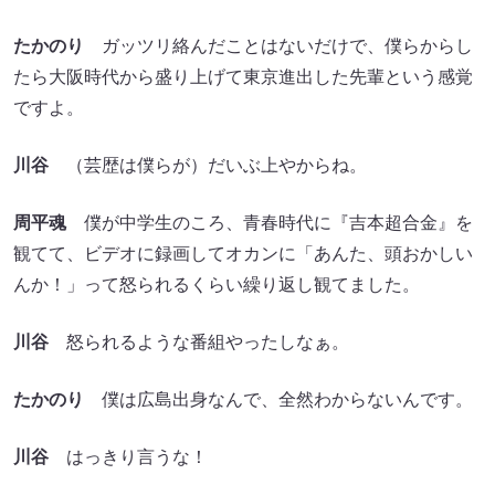
たら大阪時代から盛り上げて東京進出した先輩という感覚
ですよ。
川谷
（芸歴は僕らが）だいぶ上やからね。
周平魂
僕が中学生のころ、青春時代に『吉本超合金』を
観てて、ビデオに録画してオカンに「あんた、頭おかしい
んか！」って怒られるくらい繰り返し観てました。
川谷
怒られるような番組やったしなぁ。
たかのり
僕は広島出身なんで、全然わからないんです。
川谷
はっきり言うな！
周平魂
僕は「パカパ～世代」ですよ!!