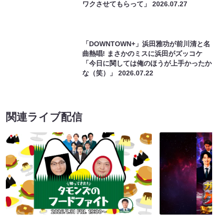
「DOWNTOWN+」浜田雅功が前川清と名
曲熱唱! まさかのミスに浜田がズッコケ
「今日に関しては俺のほうが上手かったか
な（笑）」
2026.07.22
関連ライブ配信
帰ってきた！タモンズのフードファイト
ガチのマジで本
（7/31 19:00）
アホなんかこの