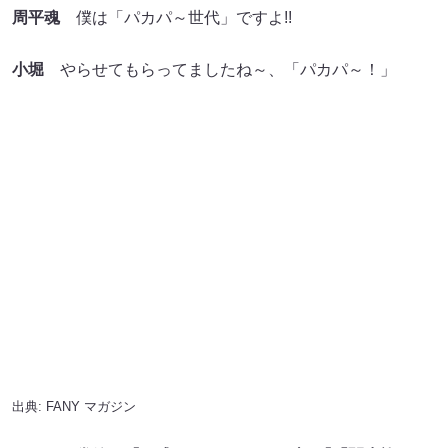
小堀
やらせてもらってましたね～、「パカパ～！」
出典:
FANY マガジン
――２丁拳銃は『百式』、ツートライブは『「闊歩旅’25」
IN大阪・億秋楽』という、なんばグランド花月での単独公