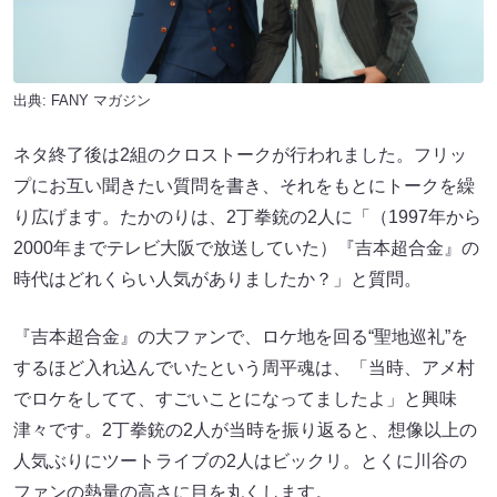
出典:
FANY マガジン
ネタ終了後は2組のクロストークが行われました。フリッ
プにお互い聞きたい質問を書き、それをもとにトークを繰
り広げます。たかのりは、2丁拳銃の2人に「（1997年から
2000年までテレビ大阪で放送していた）『吉本超合金』の
時代はどれくらい人気がありましたか？」と質問。
『吉本超合金』の大ファンで、ロケ地を回る“聖地巡礼”を
するほど入れ込んでいたという周平魂は、「当時、アメ村
でロケをしてて、すごいことになってましたよ」と興味
津々です。2丁拳銃の2人が当時を振り返ると、想像以上の
人気ぶりにツートライブの2人はビックリ。とくに川谷の
ファンの熱量の高さに目を丸くします。
さらに2丁拳銃がNSC在学中にテレビのネタ番組で活躍し