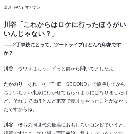
川谷「これからはロケに行ったほうがい
いんじゃない？」
――2丁拳銃にとって、ツートライブはどんな印象です
か？
川谷
ウワサはもう、ずっと前から聞いてましたよ。
たかのり
それこそ『THE SECOND』で優勝してから、
ちょいちょい東京に行かせてもらうようにはなりましたけ
ど、それまではほとんど東京で漫才をやったことがなかっ
たですからね。
川谷
僕らの同世代の最高におもしろいコンビでいうと、
後輩ですけど、笑い飯（西田幸治、哲夫）がいるんです
が、笑い飯がめちゃくちゃかわいがってるコンビや、と。
笑い飯なんて、おもしろい奴しか喋られへんでしょう。