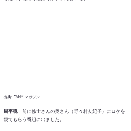
出典:
FANY マガジン
周平魂
前に修士さんの奥さん（野々村友紀子）にロケを
観てもらう番組に出ました。
川谷
そうや！ そういえば言ってた！ 「（たかのりと
野々村が）似てるって言われる」って！