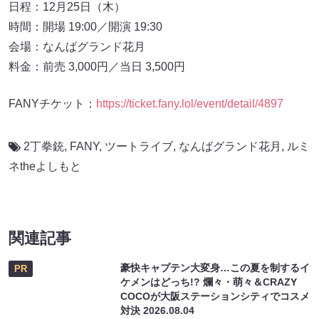
会場：なんばグランド花月
料金：前売 3,000円／当日 3,500円
FANYチケット：
https://ticket.fany.lol/event/detail/4897
2丁拳銃
,
FANY
,
ツートライブ
,
なんばグランド花月
,
ルミ
ネtheよしもと
関連記事
豪快キャプテン大変身…この夏を制するイ
PR
ケメンはどっち!? 爛々・萌々＆CRAZY
COCOが大阪ステーションシティでコスメ
対決
2026.08.04
「吉本のキョンキョンを目指します!」 馬