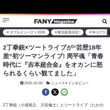
Menu
# ダブルインパクト2026
# 配信延長決定!
# M-1グラ
2丁拳銃×ツートライブが“芸歴18年
差”初ツーマンライブ! 周平魂「青春
時代に『吉本超合金』をオカンに怒
られるくらい観てました」
2025-10-30
ニュース
インタビュー
2丁拳銃（小堀裕之、川谷修士）とツートライブ（たかの
り、周平魂）による初めてのツーマンライブ『ツートライ
フル』が10月21日（火）に大阪・よしもと道頓堀シアター