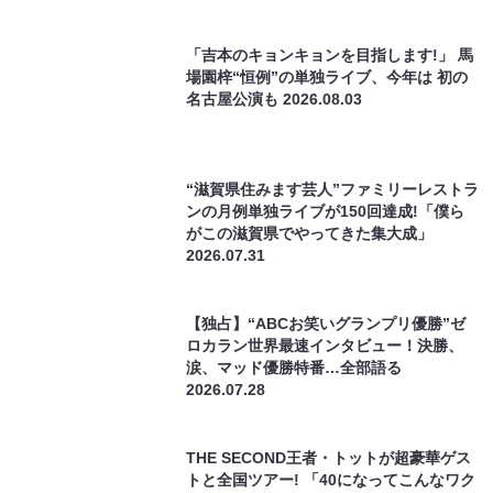
場園梓“恒例”の単独ライブ、今年は 初の
名古屋公演も
2026.08.03
“滋賀県住みます芸人”ファミリーレストラ
ンの月例単独ライブが150回達成!「僕ら
がこの滋賀県でやってきた集大成」
2026.07.31
【独占】“ABCお笑いグランプリ優勝”ゼ
ロカラン世界最速インタビュー！決勝、
涙、マッド優勝特番…全部語る
2026.07.28
THE SECOND王者・トットが超豪華ゲス
トと全国ツアー! 「40になってこんなワク
ワクさせてもらって」
2026.07.27