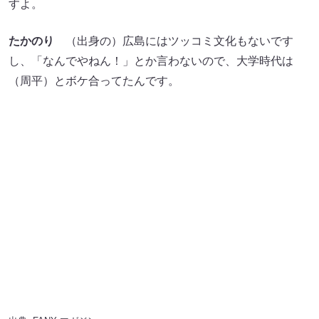
たかのり
（出身の）広島にはツッコミ文化もないです
し、「なんでやねん！」とか言わないので、大学時代は
（周平）とボケ合ってたんです。
出典:
FANY マガジン
周平魂
NSC在学中は“両ボケ”でやってたんですけど、