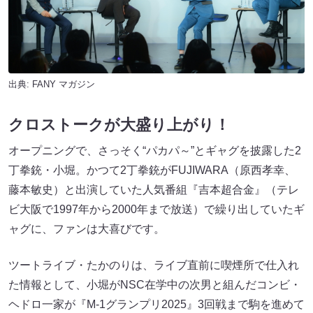
出典:
FANY マガジン
クロストークが大盛り上がり！
オープニングで、さっそく“パカパ～”とギャグを披露した2
丁拳銃・小堀。かつて2丁拳銃がFUJIWARA（原西孝幸、
藤本敏史）と出演していた人気番組『吉本超合金』（テレ
ビ大阪で1997年から2000年まで放送）で繰り出していたギ
ャグに、ファンは大喜びです。
ツートライブ・たかのりは、ライブ直前に喫煙所で仕入れ
た情報として、小堀がNSC在学中の次男と組んだコンビ・
ヘドロ一家が『M-1グランプリ2025』3回戦まで駒を進めて
いることを報告。ただし、次男は別のコンビでも活動して
いるほか、相方の修士もM-1出場には思うところがあるよ