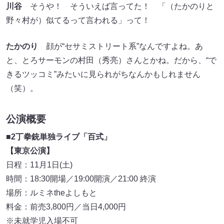
たかのり
顔が“セサミストリート系”なんですよね。あ
と、とろサーモンの村田（秀亮）さんとかね。だから、“で
きるツッコミ”みたいに見られがちなんかもしれません
（笑）。
公演概要
■
2丁拳銃単独ライブ「百式」
【東京公演】
日程：11月1日(土)
時間：18:30開場／19:00開演／21:00 終演
場所：ルミネtheよしもと
料金：前売3,800円／当日4,000円
※未就学児入場不可
【大阪公演】
※配信あり