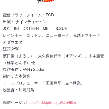
配信プラットフォーム：FOD
出演： ナインティナイン
JO1、INI、DXTEEN、ME:I、IS:SUE
レインボー、コットン、ニューヨーク、鬼越トマホーク、
オダウエダ
江頭 2:50
濱口優（よゐこ）、大久保佳代子（オアシズ）、山本圭壱
（極楽とんぼ） 他
製作著作：FANYStudio
制作：吉本興業
チーフプロデューサー：工藤翔平（吉本興業）
総監督：片岡飛鳥
配信ページ：
https://fod.fujitv.co.jp/title/80ve