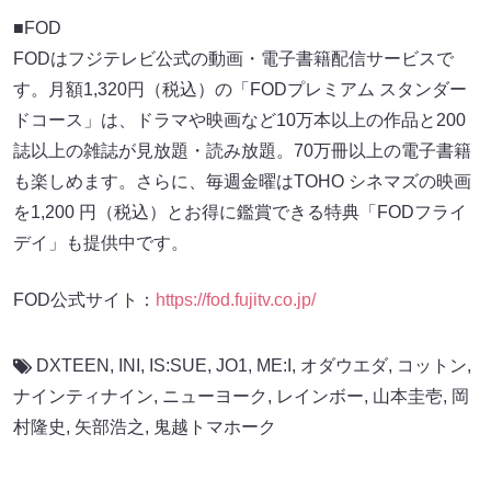
■FOD
FODはフジテレビ公式の動画・電子書籍配信サービスで
す。月額1,320円（税込）の「FODプレミアム スタンダー
ドコース」は、ドラマや映画など10万本以上の作品と200
誌以上の雑誌が見放題・読み放題。70万冊以上の電子書籍
も楽しめます。さらに、毎週金曜はTOHO シネマズの映画
を1,200 円（税込）とお得に鑑賞できる特典「FODフライ
デイ」も提供中です。
FOD公式サイト：
https://fod.fujitv.co.jp/
DXTEEN
,
INI
,
IS:SUE
,
JO1
,
ME:I
,
オダウエダ
,
コットン
,
ナインティナイン
,
ニューヨーク
,
レインボー
,
山本圭壱
,
岡
村隆史
,
矢部浩之
,
鬼越トマホーク