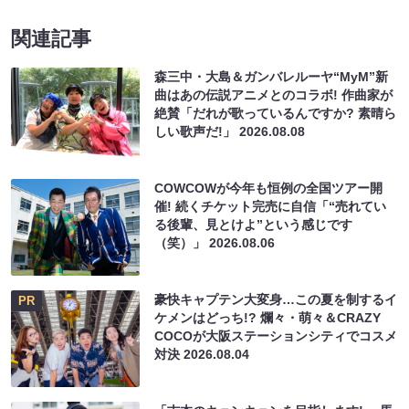
関連記事
森三中・大島＆ガンバレルーヤ“MyM”新
曲はあの伝説アニメとのコラボ! 作曲家が
絶賛「だれが歌っているんですか? 素晴ら
しい歌声だ!」
2026.08.08
COWCOWが今年も恒例の全国ツアー開
催! 続くチケット完売に自信「“売れてい
る後輩、見とけよ”という感じです
（笑）」
2026.08.06
豪快キャプテン大変身…この夏を制するイ
PR
ケメンはどっち!? 爛々・萌々＆CRAZY
COCOが大阪ステーションシティでコスメ
対決
2026.08.04