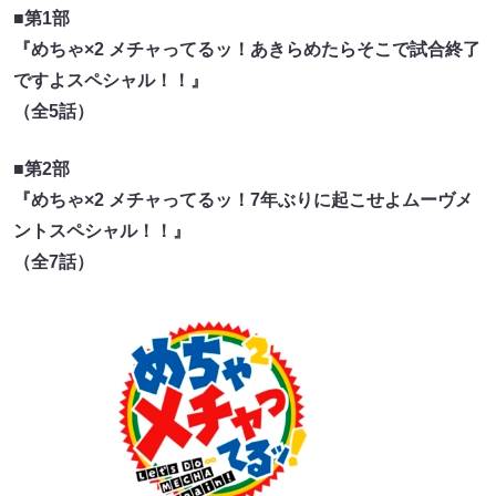
■第1部
『めちゃ×2 メチャってるッ！あきらめたらそこで試合終了
ですよスペシャル！！』
（全5話）
■第2部
『めちゃ×2 メチャってるッ！7年ぶりに起こせよムーヴメ
ントスペシャル！！』
（全7話）