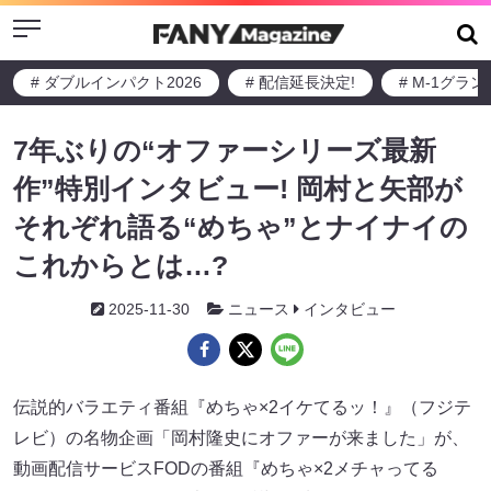
Menu
# ダブルインパクト2026
# 配信延長決定!
# M-1グラ
7年ぶりの“オファーシリーズ最新
作”特別インタビュー! 岡村と矢部が
それぞれ語る“めちゃ”とナイナイの
これからとは…?
2025-11-30
ニュース
インタビュー
伝説的バラエティ番組『めちゃ×2イケてるッ！』（フジテ
レビ）の名物企画「岡村隆史にオファーが来ました」が、
動画配信サービスFODの番組『めちゃ×2メチャってる