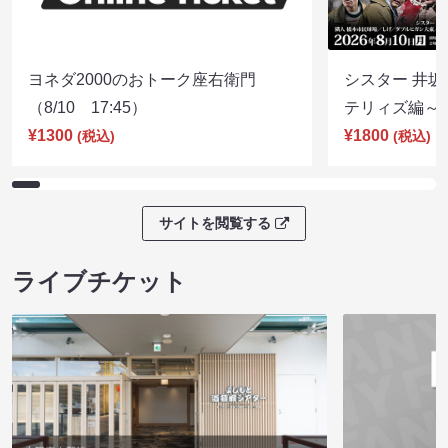
ヨネダ2000のおトーク座右衛門
シスター 井坂
（8/10 17:45）
テリィズ編～（8
¥1300
¥1800
(税込)
(税込)
サイトを閲覧する
ライブチケット