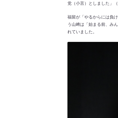
党（小言）としました」（
福留が「やるからには負け
う山﨑は「始まる前、みん
れていました。