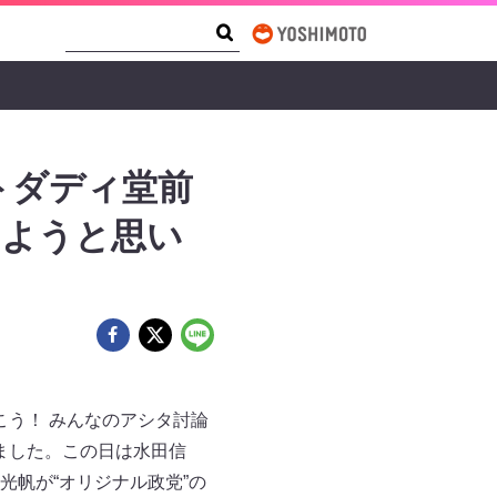
Search Form
Search
トダディ堂前
しようと思い
こう！ みんなのアシタ討論
されました。この日は水田信
帆が“オリジナル政党”の