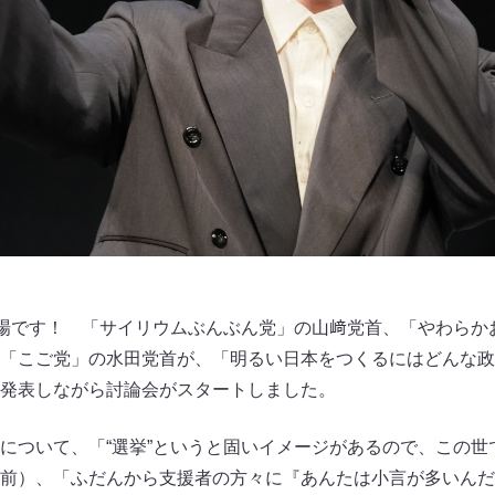
登場です！ 「サイリウムぶんぶん党」の山﨑党首、「やわらか
「こご党」の水田党首が、「明るい日本をつくるにはどんな政
発表しながら討論会がスタートしました。
について、「“選挙”というと固いイメージがあるので、この世
前）、「ふだんから支援者の方々に『あんたは小言が多いんだ