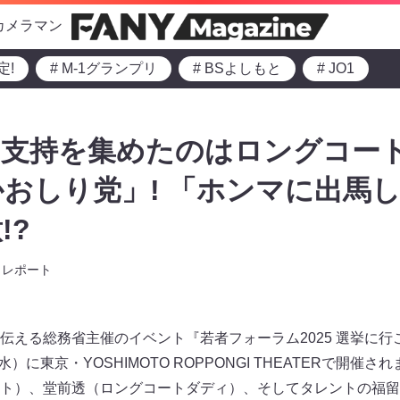
カメラマン
定!
# M-1グランプリ
# BSよしもと
# JO1
的支持を集めたのはロングコー
おしり党」! 「ホンマに出馬
!?
レポート
伝える総務省主催のイベント『若者フォーラム2025 選挙に行
水）に東京・YOSHIMOTO ROPPONGI THEATERで開催
ト）、堂前透（ロングコートダディ）、そしてタレントの福留光