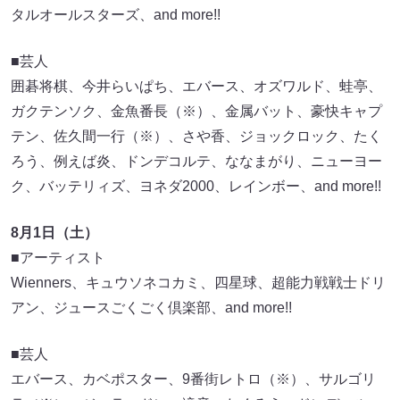
タルオールスターズ、and more!!
■芸人
囲碁将棋、今井らいぱち、エバース、オズワルド、蛙亭、
ガクテンソク、金魚番長（※）、金属バット、豪快キャプ
テン、佐久間一行（※）、さや香、ジョックロック、たく
ろう、例えば炎、ドンデコルテ、ななまがり、ニューヨー
ク、バッテリィズ、ヨネダ2000、レインボー、and more!!
8月1日（土）
■アーティスト
Wienners、キュウソネコカミ、四星球、超能力戦戦士ドリ
アン、ジュースごくごく倶楽部、and more!!
■芸人
エバース、カベポスター、9番街レトロ（※）、サルゴリ