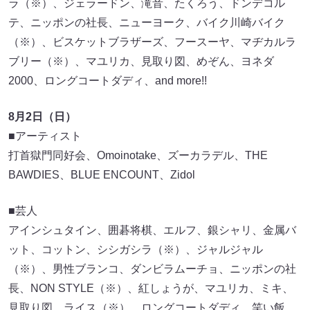
ラ（※）、ジェラードン、滝音、たくろう、ドンデコル
テ、ニッポンの社長、ニューヨーク、バイク川崎バイク
（※）、ビスケットブラザーズ、フースーヤ、マヂカルラ
ブリー（※）、マユリカ、見取り図、めぞん、ヨネダ
2000、ロングコートダディ、and more!!
8月2日（日）
■アーティスト
打首獄門同好会、Omoinotake、ズーカラデル、THE
BAWDIES、BLUE ENCOUNT、Zidol
■芸人
アインシュタイン、囲碁将棋、エルフ、銀シャリ、金属バ
ット、コットン、シシガシラ（※）、ジャルジャル
（※）、男性ブランコ、ダンビラムーチョ、ニッポンの社
長、NON STYLE（※）、紅しょうが、マユリカ、ミキ、
見取り図、ライス（※）、ロングコートダディ、笑い飯、