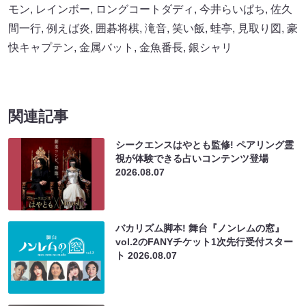
モン
,
レインボー
,
ロングコートダディ
,
今井らいぱち
,
佐久
間一行
,
例えば炎
,
囲碁将棋
,
滝音
,
笑い飯
,
蛙亭
,
見取り図
,
豪
快キャプテン
,
金属バット
,
金魚番長
,
銀シャリ
関連記事
シークエンスはやとも監修! ペアリング霊
視が体験できる占いコンテンツ登場
2026.08.07
バカリズム脚本! 舞台『ノンレムの窓』
vol.2のFANYチケット1次先行受付スター
ト
2026.08.07