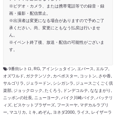
※ビデオ・カメラ、または携帯電話等での録音・録
画・撮影・配信禁止。
※出演者は変更になる場合がありますので予めご了
承ください。尚、変更にともなう払戻は行いませ
ん。
※イベント終了後、放送・配信の可能性がございま
す。
9番街レトロ
,
RG
,
アインシュタイン
,
エバース
,
エルフ
,
オズワルド
,
ガクテンソク
,
カベポスター
,
コットン
,
さや香
,
サルゴリラ
,
ジェラードン
,
シシガシラ
,
ジュースごくごく倶
楽部
,
ジョックロック
,
たくろう
,
ドンデコルテ
,
ななまがり
,
ニッポンの社長
,
ニューヨーク
,
バイク川崎バイク
,
バッテリ
ィズ
,
ビスケットブラザーズ
,
フースーヤ
,
マヂカルラブリ
ー
,
マユリカ
,
ミキ
,
めぞん
,
ヨネダ2000
,
ライス
,
レイザーラ