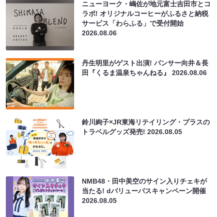
ニューヨーク・嶋佐が地元富士吉田市とコ
ラボ! オリジナルコーヒーがふるさと納税
サービス「わらふる」で受付開始
2026.08.06
丹生明里がゲスト出演! パンサー向井＆長
田『くるま温泉ちゃんねる』
2026.08.06
鈴川絢子×JR東海リテイリング・プラスの
トラベルグッズ発売!
2026.08.05
NMB48・田中美空のサイン入りチェキが
当たる! dバリューパスキャンペーン開催
2026.08.05