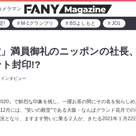
カメラマン
定!
# M-1グランプリ
# BSよしもと
# JO1
堂」満員御礼のニッポンの社長
ト封印!?
インタビュー
2020』で鮮烈な印象を残し、一躍お茶の間にその名を知らし
12月には、“笑いの殿堂”である大阪・なんばグランド花月で
となり、ますます勢いに乗る２人が、きたる2021年１月22日