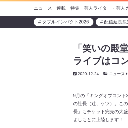
ニュース
連載
特集
芸人ライター・芸人
# ダブルインパクト2026
# 配信延長決
「笑いの殿
ライブはコン
2020-12-24
ニュース
9月の『キングオブコント
の社長（辻、ケツ）。この
長」もチケット完売の大盛況
よしもとに上陸します！