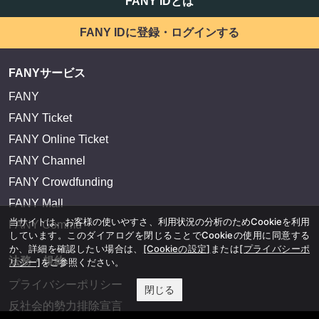
FANY IDとは
FANY IDに登録・ログインする
FANYサービス
FANY
FANY Ticket
FANY Online Ticket
FANY Channel
FANY Crowdfunding
FANY Mall
当サイトは、お客様の使いやすさ、利用状況の分析のためCookieを利用
FANY Commu
しています。このダイアログを閉じることでCookieの使用に同意する
か、詳細を確認したい場合は、
[Cookieの設定]
または
[プライバシーポ
法務・規約
リシー]
をご参照ください。
プライバシーポリシー
閉じる
反社会的勢力排除宣言