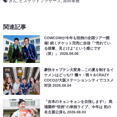
きん
,
ビスケットブラザーズ
,
原田泰雅
関連記事
COWCOWが今年も恒例の全国ツアー開
催! 続くチケット完売に自信「“売れてい
る後輩、見とけよ”という感じです
（笑）」
2026.08.06
豪快キャプテン大変身…この夏を制するイ
PR
ケメンはどっち!? 爛々・萌々＆CRAZY
COCOが大阪ステーションシティでコスメ
対決
2026.08.04
「吉本のキョンキョンを目指します!」 馬
場園梓“恒例”の単独ライブ、今年は 初の
名古屋公演も
2026.08.03