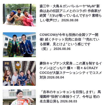
森三中・大島＆ガンバレルーヤ“MyM”新
曲はあの伝説アニメとのコラボ! 作曲家が
絶賛「だれが歌っているんですか? 素晴ら
しい歌声だ!」
2026.08.08
COWCOWが今年も恒例の全国ツアー開
催! 続くチケット完売に自信「“売れてい
る後輩、見とけよ”という感じです
（笑）」
2026.08.06
豪快キャプテン大変身…この夏を制するイ
PR
ケメンはどっち!? 爛々・萌々＆CRAZY
COCOが大阪ステーションシティでコスメ
対決
2026.08.04
「吉本のキョンキョンを目指します!」 馬
場園梓“恒例”の単独ライブ、今年は 初の
名古屋公演も
2026.08.03