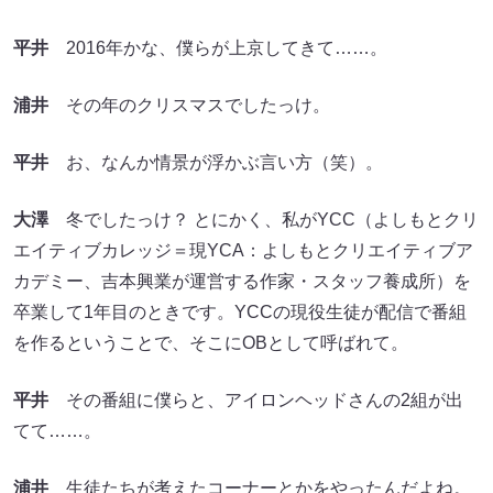
平井
2016年かな、僕らが上京してきて……。
浦井
その年のクリスマスでしたっけ。
平井
お、なんか情景が浮かぶ言い方（笑）。
大澤
冬でしたっけ？ とにかく、私がYCC（よしもとクリ
エイティブカレッジ＝現YCA：よしもとクリエイティブア
カデミー、吉本興業が運営する作家・スタッフ養成所）を
卒業して1年目のときです。YCCの現役生徒が配信で番組
を作るということで、そこにOBとして呼ばれて。
平井
その番組に僕らと、アイロンヘッドさんの2組が出
てて……。
浦井
生徒たちが考えたコーナーとかをやったんだよね。