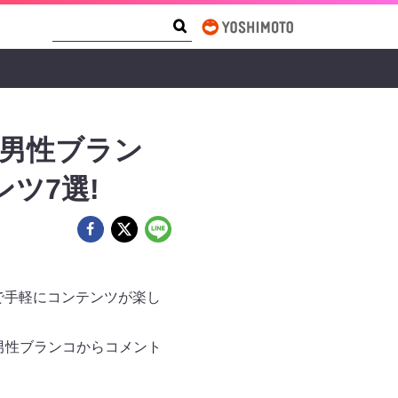
Search Form
Search
、男性ブラン
ツ7選!
で手軽にコンテンツが楽し
男性ブランコからコメント