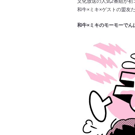
文化放送の人気2番組が初
和牛×ミキ×ゲストの盟友
和牛×ミキのモーモーでん