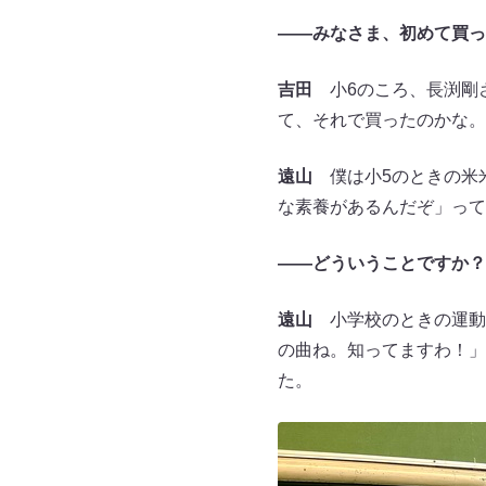
――みなさま、
初めて買っ
吉田
小6のころ、長渕剛さ
て、それで買ったのかな。
遠山
僕は小5のときの米米
な素養があるんだぞ」って
――
どういうことですか？
遠山
小学校のときの運動
の曲ね。知ってますわ！」
た。