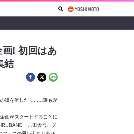
Search Form
Search
画! 初回はあ
集結
の涙を流したり……誰もが
企画がスタートすることに
RL BAND・吉田大吾、グ
やフェスの思い出など心ゆ