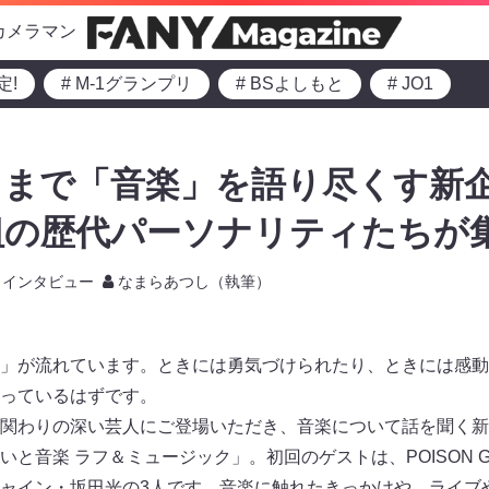
カメラマン
定!
# M-1グランプリ
# BSよしもと
# JO1
まで「音楽」を語り尽くす新企
組の歴代パーソナリティたちが
インタビュー
なまらあつし（執筆）
」が流れています。ときには勇気づけられたり、ときには感動
っているはずです。
関わりの深い芸人にご登場いただき、音楽について話を聞く新
と音楽 ラフ＆ミュージック」。初回のゲストは、POISON GI
ャイン・坂田光の3人です。音楽に触れたきっかけや、ライブ