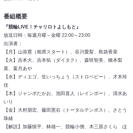
番組概要
『競輪LIVE！チャリロトよしもと』
放送日時：毎週月曜～金曜 22:00～23:00
出演者：
【月】山添寛（相席スタート）、谷川愛梨、島袋香菜
【火】吉本大、吉本拓（ダイタク）、森咲智美、橋本梨
菜、葉月あや
【水】ディエゴ、生いっちょう（ストロベビー）、才木玲
佳
【木】ジャンボたかお、池田直人（レインボー）、清水あ
いり
【金】大村朋宏、藤田憲右（トータルテンボス）、さとう
珠緒
【解説】加藤慎平、林雄一、競輪小僧、木三原さくら ほ