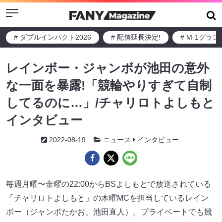
Menu
# ダブルインパクト2026
# 配信延長決定!
# M-1グラ
レインボー・ジャンボが池田の意外
な一面を暴露!「競輪やりすぎて自制
してるのに…」/チャリロトよしもと
インタビュー
2022-08-19
ニュース
インタビュー
毎週月曜〜金曜の22:00からBSよしもとで放送されている
「チャリロトよしもと」の木曜MCを担当しているレイン
ボー（ジャンボたかお、池田直人）。プライベートでも競