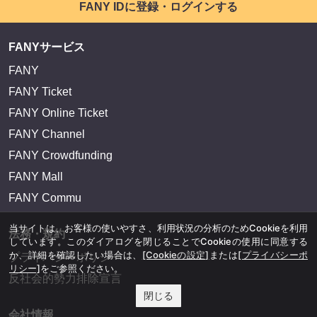
FANY IDに登録・ログインする
FANYサービス
FANY
FANY Ticket
FANY Online Ticket
FANY Channel
FANY Crowdfunding
FANY Mall
FANY Commu
当サイトは、お客様の使いやすさ、利用状況の分析のためCookieを利用
法務・規約
しています。このダイアログを閉じることでCookieの使用に同意する
か、詳細を確認したい場合は、
[Cookieの設定]
または
[プライバシーポ
プライバシーポリシー
リシー]
をご参照ください。
反社会的勢力排除宣言
閉じる
会社情報