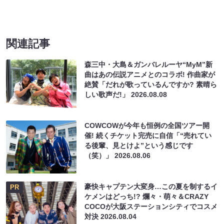
関連記事
森三中・大島＆ガンバレルーヤ“MyM”新
曲はあの伝説アニメとのコラボ! 作曲家が
絶賛「だれが歌っているんですか? 素晴ら
しい歌声だ!」
2026.08.08
COWCOWが今年も恒例の全国ツアー開
催! 続くチケット完売に自信「“売れてい
る後輩、見とけよ”という感じです
（笑）」
2026.08.06
豪快キャプテン大変身…この夏を制するイ
PR
ケメンはどっち!? 爛々・萌々＆CRAZY
COCOが大阪ステーションシティでコスメ
対決
2026.08.04