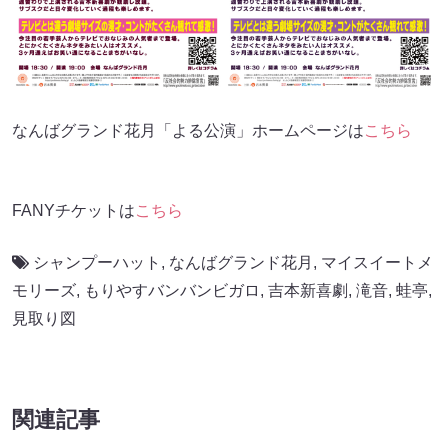
なんばグランド花月「よる公演」ホームページは
こちら
FANYチケットは
こちら
シャンプーハット
,
なんばグランド花月
,
マイスイートメ
モリーズ
,
もりやすバンバンビガロ
,
吉本新喜劇
,
滝音
,
蛙亭
,
見取り図
関連記事