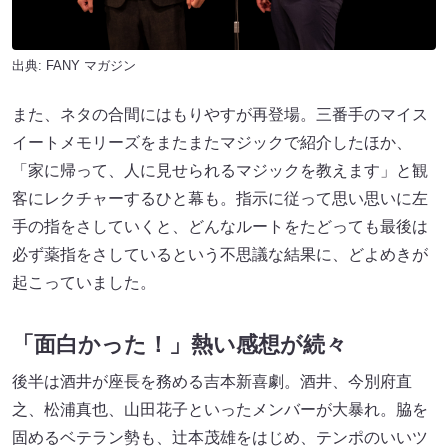
出典:
FANY マガジン
また、ネタの合間にはもりやすが再登場。三番手のマイス
イートメモリーズをまたまたマジックで紹介したほか、
「家に帰って、人に見せられるマジックを教えます」と観
客にレクチャーするひと幕も。指示に従って思い思いに左
手の指をさしていくと、どんなルートをたどっても最後は
必ず薬指をさしているという不思議な結果に、どよめきが
起こっていました。
「面白かった！」熱い感想が続々
後半は酒井が座長を務める吉本新喜劇。酒井、今別府直
之、松浦真也、山田花子といったメンバーが大暴れ。脇を
固めるベテラン勢も、辻本茂雄をはじめ、テンポのいいツ