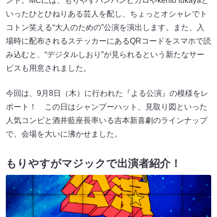
ント。MCには、もりやすバンバンビガロやkento fukayaと
いったひとひねりある芸人を配し、ちょっとオシャレでト
コトン笑える“大人のための”公演を演出します。また、入
場時に配布されるステッカーにあるQRコードをスマホで読
み込むと、“デジタルしおり”が見られるという新たなサー
ビスも用意されました。
今回は、9月8日（木）に行われた『よる公演』の模様をレ
ポート！ この日はシャンプーハット、見取り図といった
人気コンビと酒井藍座長率いる吉本新喜劇のラインナップ
で、会場を大いに沸かせました。
もりやすがマジックで出演者紹介！