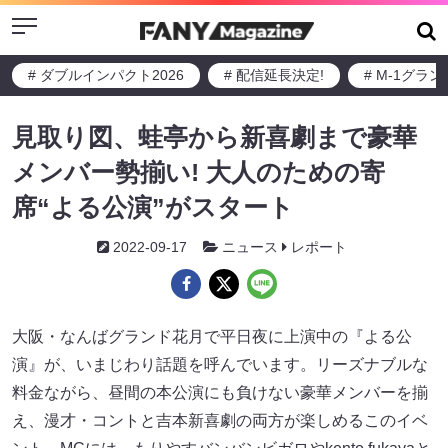
Menu
# ダブルインパクト2026
# 配信延長決定!
# M-1グラ
見取り図、蛙亭から新喜劇まで豪華
メンバー勢揃い! 大人のための寄
席“よる公演”がスタート
2022-09-17
ニュース
レポート
大阪・なんばグランド花月で平日夜に上演中の『よる公
演』が、いまじわり話題を呼んでいます。リーズナブルな
料金ながら、昼間の本公演にも負けない豪華メンバーを揃
え、漫才・コントと吉本新喜劇の両方が楽しめるこのイベ