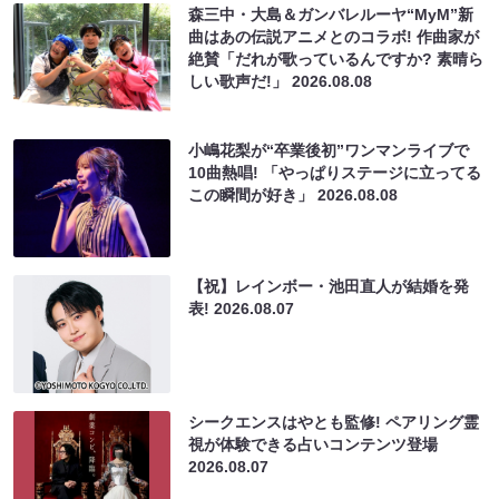
森三中・大島＆ガンバレルーヤ“MyM”新
曲はあの伝説アニメとのコラボ! 作曲家が
絶賛「だれが歌っているんですか? 素晴ら
しい歌声だ!」
2026.08.08
小嶋花梨が“卒業後初”ワンマンライブで
10曲熱唱! 「やっぱりステージに立ってる
この瞬間が好き」
2026.08.08
【祝】レインボー・池田直人が結婚を発
表!
2026.08.07
シークエンスはやとも監修! ペアリング霊
視が体験できる占いコンテンツ登場
2026.08.07