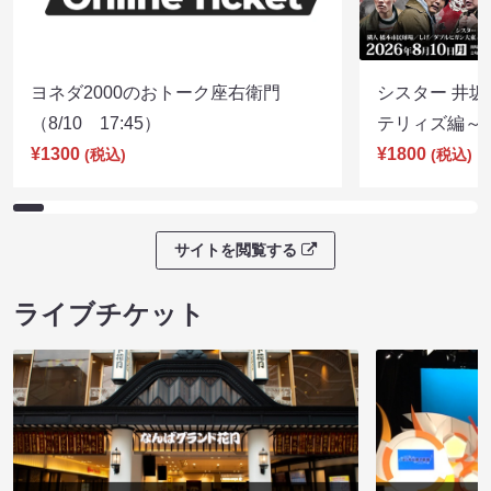
ヨネダ2000のおトーク座右衛門
シスター 井坂
（8/10 17:45）
テリィズ編～（8
¥1300
¥1800
(税込)
(税込)
サイトを閲覧する
ライブチケット