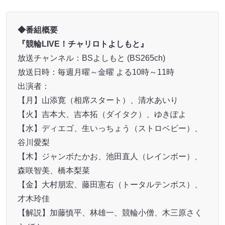
◆
番組概要
『競輪
LIVE
！チャリロトよしもと』
放送チャンネル：BSよしもと (BS265ch)
放送日時：毎週月曜～金曜 よる10時～11時
出演者：
【月】山添寛（相席スタート）、清水あいり
【火】吉本大、吉本拓（ダイタク）、ゆきぽよ
【水】ディエゴ、生いっちょう（ストロベビー）、
谷川愛梨
【木】ジャンボたかお、池田直人（レインボー）、
森咲智美、橋本梨菜
【金】大村朋宏、藤田憲右（トータルテンボス）、
才木玲佳
【解説】加藤慎平、林雄一、競輪小僧、木三原さく