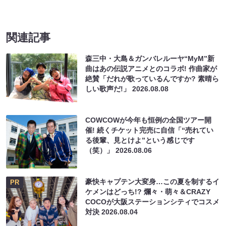
関連記事
森三中・大島＆ガンバレルーヤ“MyM”新
曲はあの伝説アニメとのコラボ! 作曲家が
絶賛「だれが歌っているんですか? 素晴ら
しい歌声だ!」
2026.08.08
COWCOWが今年も恒例の全国ツアー開
催! 続くチケット完売に自信「“売れてい
る後輩、見とけよ”という感じです
（笑）」
2026.08.06
豪快キャプテン大変身…この夏を制するイ
PR
ケメンはどっち!? 爛々・萌々＆CRAZY
COCOが大阪ステーションシティでコスメ
対決
2026.08.04