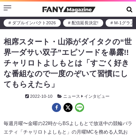
Menu
# ダブルインパクト2026
# 配信延長決定!
# M-1グラ
相席スタート・山添がダイタクの“世
界一ダサい双子”エピソードを暴露!!
チャリロトよしもとは「すごく好き
な番組なので一度のぞいて習慣にし
てもらえたら」
2022-10-10
ニュース
インタビュー
毎週月曜〜金曜の22時からBSよしもとで放送中の競輪バラ
エティ「チャリロトよしもと」の月曜MCを務める人気お