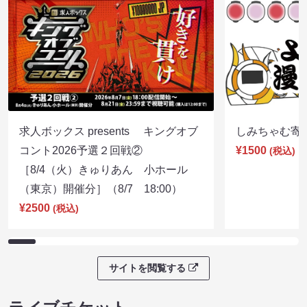
求人ボックス presents キングオブ
しみちゃむ寄席（
コント2026予選２回戦②
¥1500
(税込)
［8/4（火）きゅりあん 小ホール
（東京）開催分］（8/7 18:00）
¥2500
(税込)
サイトを閲覧する