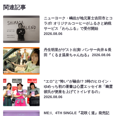
関連記事
ニューヨーク・嶋佐が地元富士吉田市とコ
ラボ! オリジナルコーヒーがふるさと納税
サービス「わらふる」で受付開始
2026.08.06
丹生明里がゲスト出演! パンサー向井＆長
田『くるま温泉ちゃんねる』
2026.08.06
“エロ”と“怖い”が融合!? 3時のヒロイン・
ゆめっち初の著書は心霊エッセイ本「幽霊
彼氏が便座を上げてトイレするの」
2026.08.06
ME:I、4TH SINGLE『花咲く道』発売記