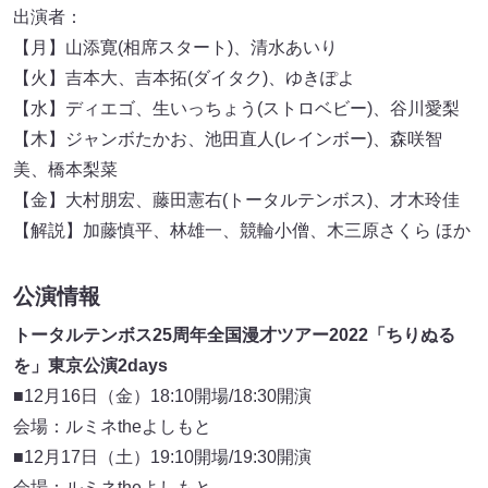
出演者：
【月】山添寛(相席スタート)、清水あいり
【火】吉本大、吉本拓(ダイタク)、ゆきぽよ
【水】ディエゴ、生いっちょう(ストロベビー)、谷川愛梨
【木】ジャンボたかお、池田直人(レインボー)、森咲智
美、橋本梨菜
【金】大村朋宏、藤田憲右(トータルテンボス)、才木玲佳
【解説】加藤慎平、林雄一、競輪小僧、木三原さくら ほか
公演情報
トータルテンボス25周年全国漫才ツアー2022「ちりぬる
を」東京公演2days
■12月16日（金）18:10開場/18:30開演
会場：ルミネtheよしもと
■12月17日（土）19:10開場/19:30開演
会場：ルミネtheよしもと