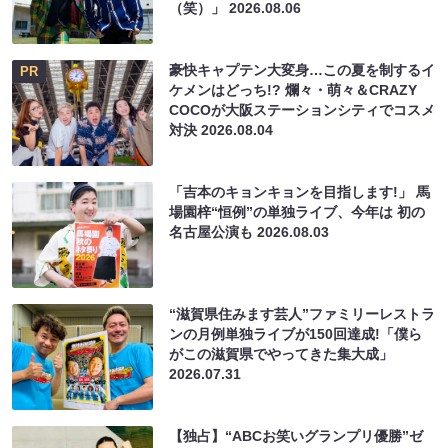
（笑）」
2026.08.06
豪快キャプテン大変身…この夏を制するイ
PR
ケメンはどっち!? 爛々・萌々＆CRAZY
COCOが大阪ステーションシティでコスメ
対決
2026.08.04
「吉本のキョンキョンを目指します!」 馬
場園梓“恒例”の単独ライブ、今年は 初の
名古屋公演も
2026.08.03
“滋賀県住みます芸人”ファミリーレストラ
ンの月例単独ライブが150回達成!「僕ら
がこの滋賀県でやってきた集大成」
2026.07.31
【独占】“ABCお笑いグランプリ優勝”ゼ