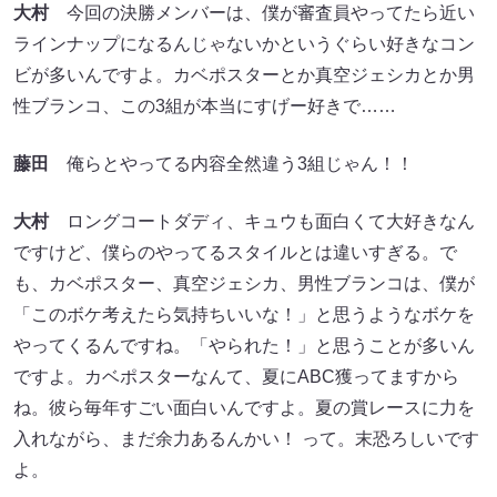
大村
今回の決勝メンバーは、僕が審査員やってたら近い
ラインナップになるんじゃないかというぐらい好きなコン
ビが多いんですよ。カベポスターとか真空ジェシカとか男
性ブランコ、この3組が本当にすげー好きで……
藤田
俺らとやってる内容全然違う3組じゃん！！
大村
ロングコートダディ、キュウも面白くて大好きなん
ですけど、僕らのやってるスタイルとは違いすぎる。で
も、カベポスター、真空ジェシカ、男性ブランコは、僕が
「このボケ考えたら気持ちいいな！」と思うようなボケを
やってくるんですね。「やられた！」と思うことが多いん
ですよ。カベポスターなんて、夏にABC獲ってますから
ね。彼ら毎年すごい面白いんですよ。夏の賞レースに力を
入れながら、まだ余力あるんかい！ って。末恐ろしいです
よ。