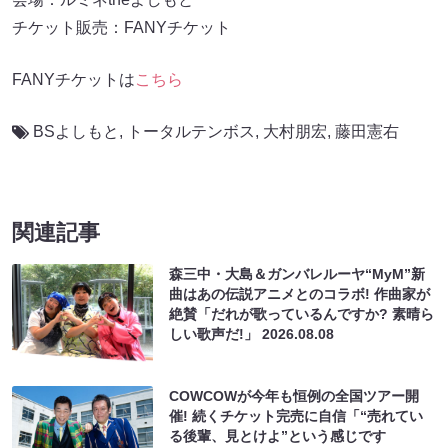
チケット販売：FANYチケット
FANYチケットは
こちら
BSよしもと
,
トータルテンボス
,
大村朋宏
,
藤田憲右
関連記事
森三中・大島＆ガンバレルーヤ“MyM”新
曲はあの伝説アニメとのコラボ! 作曲家が
絶賛「だれが歌っているんですか? 素晴ら
しい歌声だ!」
2026.08.08
COWCOWが今年も恒例の全国ツアー開
催! 続くチケット完売に自信「“売れてい
る後輩、見とけよ”という感じです