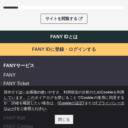
サイトを閲覧する
FANY IDとは
FANY IDに登録・ログインする
FANYサービス
FANY
FANY Ticket
当サイトは、お客様の使いやすさ、利用状況の分析のためCookieを利用
FANY Online Ticket
しています。このダイアログを閉じることでCookieの使用に同意する
FANY Channel
か、詳細を確認したい場合は、
[Cookieの設定]
または
[プライバシーポ
リシー]
をご参照ください。
FANY Crowdfunding
FANY Mall
閉じる
FANY Commu