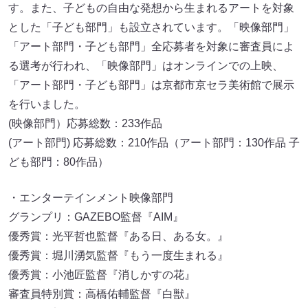
す。また、子どもの自由な発想から生まれるアートを対象
とした「子ども部門」も設立されています。「映像部門」
「アート部門・子ども部門」全応募者を対象に審査員によ
る選考が行われ、「映像部門」はオンラインでの上映、
「アート部門・子ども部門」は京都市京セラ美術館で展示
を行いました。
(映像部門）応募総数：233作品
(アート部門) 応募総数：210作品（アート部門：130作品 子
ども部門：80作品）
・エンターテインメント映像部門
グランプリ：GAZEBO監督『AIM』
優秀賞：光平哲也監督『ある日、ある女。』
優秀賞：堀川湧気監督『もう一度生まれる』
優秀賞：小池匠監督『消しかすの花』
審査員特別賞：高橋佑輔監督『白獣』