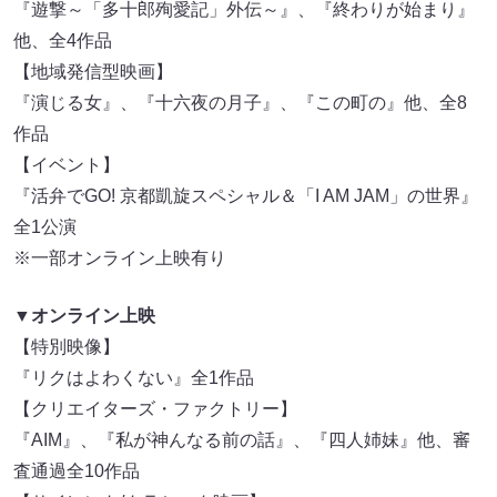
『遊撃～「多十郎殉愛記」外伝～』、『終わりが始まり』
他、全4作品
【地域発信型映画】
『演じる女』、『十六夜の月子』、『この町の』他、全8
作品
【イベント】
『活弁でGO! 京都凱旋スペシャル＆「I AM JAM」の世界』
全1公演
※一部オンライン上映有り
▼オンライン上映
【特別映像】
『リクはよわくない』全1作品
【クリエイターズ・ファクトリー】
『AIM』、『私が神んなる前の話』、『四人姉妹』他、審
査通過全10作品