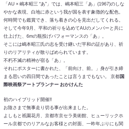
「AU × 嶋本昭三 “あ”」では、嶋本昭三「あ」(1967)のしな
やかな表現、白地に赤という我が国を表す象徴的な配色。
何時間でも鑑賞でき、落ち着きの心を見出だしてくれる。
そして今年9月、平和の祈りを込めてAUのメンバーと共に
仕上げた、6mの瓶投げパフォーマンスの「あ」。
そこには嶋本昭三氏の志を受け継いだ平和の証があり、祈
りのリアリティが散りばめられています。
不朽不滅の精神が宿る「あ」。
それにポスターに書かれた、「前向け、前。」身が引き締
まる思いの四日間であったことは言うまでもない。 京都
国
際映画祭アートプランナー おかけんた
初のハイブリッド開催‼︎
お陰さまで無事走り切る事が出来ました。
よしもと祇園花月、京都市京セラ美術館、ヒューリックホ
ール京都でのリアルなお客様との対面、一昨年ぶりにも関