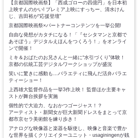
【京都国際映画祭】「西成ゴローの四億円」を日本初
上映すんのかい! プレミア上映にすっちー、清水けん
じ、吉田裕が“応援登壇”
京都国際映画祭×パートナーコンテンツを一挙公開!
自由な発想がカタチになる！「『セシタマンと京都で
あそぼう』デジタルえほんをつくろう！」をオンライ
ンで開催！
ミキ＆おばたのお兄さんと一緒に“水引づくり”体験！
京都の伝統工芸デジタルワークショップが盛況
笑いに驚きに感動も…バラエティに飛んだ活弁バラエ
ティーショー！
上西雄大監督作品を一挙3作上映！ 監督ほか主要キャ
ストが舞台挨拶を実施
個性的で大迫力、なおかつゴージャス！？
アーティスト・新聞女が巨大新聞ドレスをまとって京
都市京セラ美術館を練り歩き！
アナログな映像器と楽器を駆使し、映像と音楽で豊か
な世界を描くクリエイターユニット・usaginingenが銭