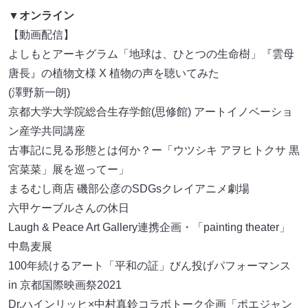
▼オンライン
【動画配信】
よしもとアーキグラム「地球は、ひとつの生命樹」『雲母
唐長』の植物文様 X 植物の声を聴いてみた
(澤野新一朗)
京都大学大学院総合生存学館(思修館) アートイノベーショ
ン産学共同講座
古事記に見る形態とは何か？ー「ウツシキ アヲヒトクサ 黒
宮菜菜」展を巡ってー」
まるむし商店 磯部公彦のSDGsクレイアニメ劇場
六甲ケーブルさんの休日
Laugh & Peace Art Gallery連携企画・「painting theater」
中島麦展
100年続けるアート「平和の証」びん投げパフォーマンス
in 京都国際映画祭2021
Dr.ハインリッヒ×中村真鈴コラボトーク企画「ポエジャン