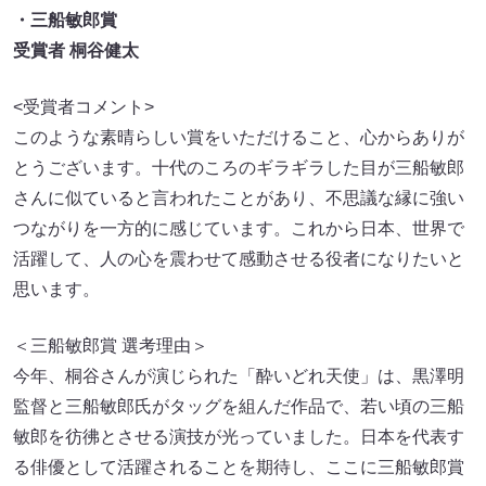
・三船敏郎賞
受賞者 桐谷健太
<受賞者コメント>
このような素晴らしい賞をいただけること、心からありが
とうございます。十代のころのギラギラした目が三船敏郎
さんに似ていると言われたことがあり、不思議な縁に強い
つながりを一方的に感じています。これから日本、世界で
活躍して、人の心を震わせて感動させる役者になりたいと
思います。
＜三船敏郎賞 選考理由＞
今年、桐谷さんが演じられた「酔いどれ天使」は、黒澤明
監督と三船敏郎氏がタッグを組んだ作品で、若い頃の三船
敏郎を彷彿とさせる演技が光っていました。日本を代表す
る俳優として活躍されることを期待し、ここに三船敏郎賞