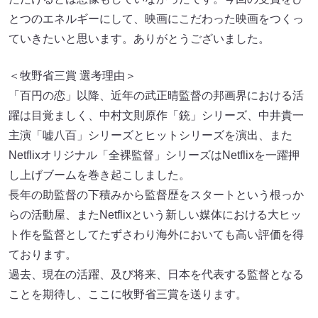
とつのエネルギーにして、映画にこだわった映画をつくっ
ていきたいと思います。ありがとうございました。
＜牧野省三賞 選考理由＞
「百円の恋」以降、近年の武正晴監督の邦画界における活
躍は目覚ましく、中村文則原作「銃」シリーズ、中井貴一
主演「嘘八百」シリーズとヒットシリーズを演出、また
Netflixオリジナル「全裸監督」シリーズはNetflixを一躍押
し上げブームを巻き起こしました。
長年の助監督の下積みから監督歴をスタートという根っか
らの活動屋、またNetflixという新しい媒体における大ヒッ
ト作を監督としてたずさわり海外においても高い評価を得
ております。
過去、現在の活躍、及び将来、日本を代表する監督となる
ことを期待し、ここに牧野省三賞を送ります。