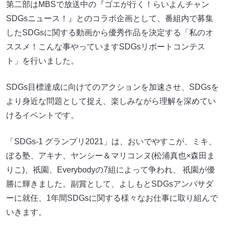
第二部はMBSで放送中の『ゴエが行く！らいよんチャン
SDGsニュース！』とのコラボ企画として、番組内で募集
したSDGsに関する動画から優秀作品を決定する「私のオ
ススメ！こんな事やっていますSDGsリポートコンテス
ト」を行いました。
SDGs目標達成に向けてのアクションを加速させ、SDGsを
より身近な問題として捉え、楽しみながら理解を深めてい
けるイベントです。
「SDGs-1 グランプリ2021」は、おいでやすこが、ミキ、
ぼる塾、アキナ、ヤンシー＆マリコンヌ(松浦真也×森田ま
りこ)、祇園、Everybodyの7組によって争われ、 祇園が優
勝に輝きました。副賞として、よしもとSDGsアンバサダ
ーに就任、1年間SDGsに関する様々なお仕事に取り組んで
いきます。