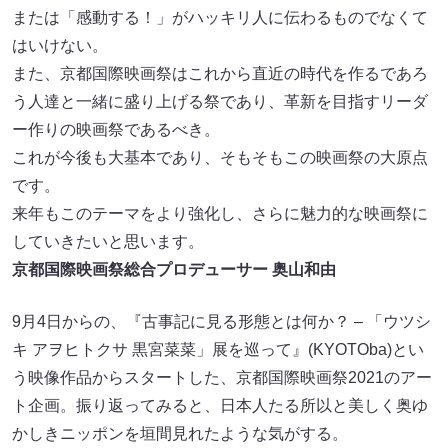
または「感動する！」がハッキリ人に伝わるものでなくて
はいけない。
また、京都国際映画祭はこれから直近の時代を作るであろ
う人達と一緒に盛り上げる祭であり、革新を目指すリーダ
ー作りの映画祭であるべき。
これが今後も大基本であり、そもそもこの映画祭の大原点
です。
来年もこのテーマをより強化し、さらに魅力的な映画祭に
していきたいと思います。
京都国際映画祭総合プロデューサー 奥山和由
9月4日からの、『古事記に見る形態とは何か？ – 「ウツシ
キ アヲヒトクサ 黒宮菜菜」展を巡って』(KYOTOba)とい
う映像作品からスタートした、京都国際映画祭2021のアー
ト企画。振り返ってみると、日本人たる所以と美しく奥ゆ
かしきニッポンを垣間見れたような気がする。