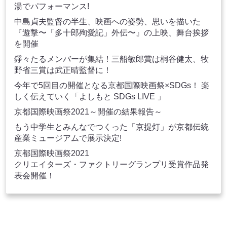
湯でパフォーマンス!
中島貞夫監督の半生、映画への姿勢、思いを描いた
『遊撃〜「多十郎殉愛記」外伝〜』の上映、舞台挨拶
を開催
錚々たるメンバーが集結！三船敏郎賞は桐谷健太、牧
野省三賞は武正晴監督に！
今年で5回目の開催となる京都国際映画祭×SDGs！ 楽
しく伝えていく「よしもと SDGs LIVE 」
京都国際映画祭2021～開催の結果報告～
もう中学生とみんなでつくった「京提灯」が京都伝統
産業ミュージアムで展示決定!
京都国際映画祭2021
クリエイターズ・ファクトリーグランプリ受賞作品発
表会開催！