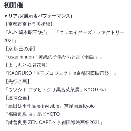
初開催
▼リアル(展示＆パフォーマンス)
【京都市京セラ美術館】
『AU× 嶋本昭三“あ”』、『クリエイターズ・ファクトリー
2021』
【京都 玉の湯】
『usaginingen「沖縄の子供たちと紡ぐ物語」』
【よしもと祇園花月】
『KAORUKO「K子プロジェクトin京都国際映画祭」』
【先行企画】
『ウツシキ アヲヒトクサ黒宮菜菜展』KYOTOba
【連携企画】
『高田雄平作品展 invisible』芦屋画廊Kyoto
『福森道歩 展』昂 KYOTO
『鍵善良房 ZEN CAFE × 京都国際映画祭2021』