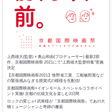
上西雄大(監督) × 奥山和由(プロデューサー) 最新2部
作、京都国際映画祭 2021にて“上西雄大監督特集”実施
決定
【京都国際映画祭2021】牧野省三賞、三船敏郎賞など
の緊張感みなぎる授賞式の模様を生配信!
京都国際映画祭×イオンモール スペシャルコラボイベ
ント実施! 京都の伝統文化を楽しむ2日間
ロックの変じゃ! 武将様が『京都国際映画祭』であの大
物ミュージシャンと奇跡の邂逅