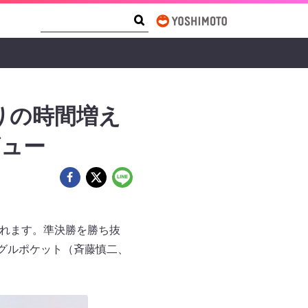
Search Form
Search
りの時間増え
ビュー
されます。準決勝を勝ち抜
グルポケット（斉藤慎二、