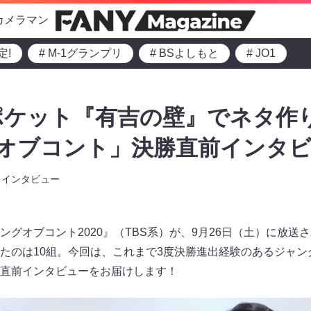
カメラマン
定!
# M-1グランプリ
# BSよしもと
# JO1
ポケット『有吉の壁』でネタ作
グオブコント」決勝直前インタ
インタビュー
ングオブコント2020』（TBS系）が、9月26日（土）に放送
たのは10組。今回は、これまで3度決勝進出経験のあるジャン
直前インタビューをお届けします！