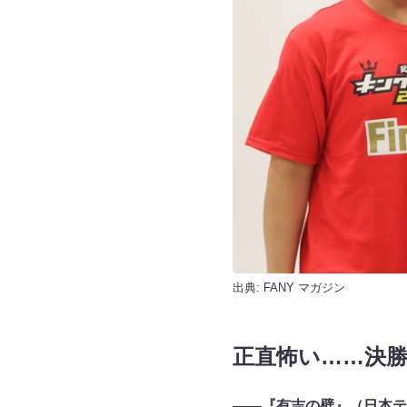
出典:
FANY マガジン
正直怖い……決
――『有吉の壁』（日本テ