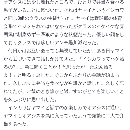
オアシスには少し離れたところで、ひとりで弁当を食べる
男子がいることに気づいた。それはヤマイというイシカワ
と同じ8組のクラスの生徒だった。ヤマイは野球部の体育
会系でイジメられてはいなかったがクラスのイケイケな雰
囲気に馴染めず一匹狼のような状態だった。優しい顔をし
ておりクラスでは珍しいアンチ黒川派だった。
何日かはお互い会っても無視していたが、ある日ヤマイ
から近づいてきて話しかけてきた。「イシカワってハゲ治
るの?」。急に聞くことか！と思ったが「たぶん治る
よ！」と明るく返した。そこからふたりの会話が始まっ
た。久しぶりに弁当を食べながら誰かと話した。久しく忘
れてたが、ご飯のとき誰かと過ごすのがとても楽しいこと
を久しぶりに思い出した。
イシカワはヤマイと話すのが楽しみでオアシスに通い、
ヤマイもオアシスを気に入っていたようで頻繁に二人で弁
当を食べた。