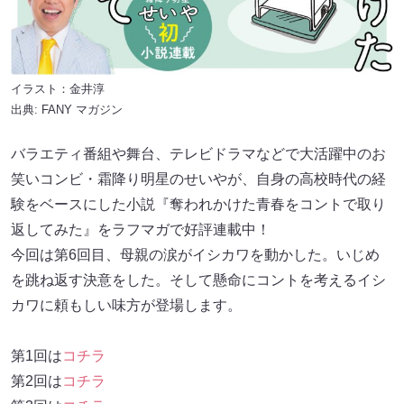
イラスト：金井淳
出典:
FANY マガジン
バラエティ番組や舞台、テレビドラマなどで大活躍中のお
笑いコンビ・霜降り明星のせいやが、自身の高校時代の経
験をベースにした小説『奪われかけた青春をコントで取り
返してみた』をラフマガで好評連載中！
今回は第6回目、母親の涙がイシカワを動かした。いじめ
を跳ね返す決意をした。そして懸命にコントを考えるイシ
カワに頼もしい味方が登場します。
第1回は
コチラ
第2回は
コチラ