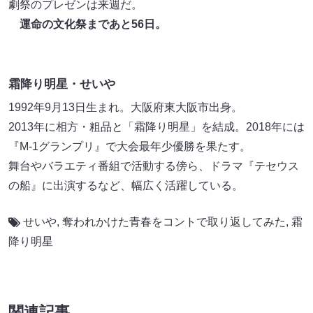
劇祭のプレゼンは来週だ。
運命の文化祭まであと56日。
霜降り明星・せいや
1992年9月13日生まれ。大阪府東大阪市出身。
2013年に相方・粗品と「霜降り明星」を結成。2018年には
『M-1グランプリ』で大会最年少優勝を果たす。
舞台やバラエティ番組で活動する傍ら、ドラマ『テセウス
の船』に出演するなど、幅広く活躍している。
せいや
,
奪われかけた青春をコントで取り返してみた
,
霜
降り明星
関連記事