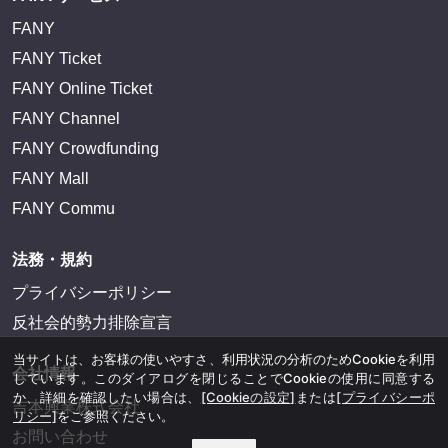
FANY
FANY Ticket
FANY Online Ticket
FANY Channel
FANY Crowdfunding
FANY Mall
FANY Commu
法務・規約
プライバシーポリシー
反社会的勢力排除宣言
当サイトは、お客様の使いやすさ、利用状況の分析のためCookieを利用
会社情報
しています。このダイアログを閉じることでCookieの使用に同意する
か、詳細を確認したい場合は、
[Cookieの設定]
または
[プライバシーポ
吉本興業株式会社
リシー]
をご参照ください。
お問い合わせ