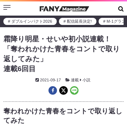
Menu
# ダブルインパクト2026
# 配信延長決定!
# M-1グラ
霜降り明星・せいや初小説連載！
「奪われかけた青春をコントで取り
返してみた」
連載6回目
2021-09-17
連載
小説
奪われかけた青春をコントで取り返し
てみた