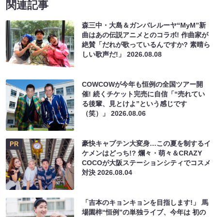
関連記事
森三中・大島＆ガンバレルーヤ“MyM”新
曲はあの伝説アニメとのコラボ! 作曲家が
絶賛「だれが歌っているんですか? 素晴ら
しい歌声だ!」
2026.08.08
COWCOWが今年も恒例の全国ツアー開
催! 続くチケット完売に自信「“売れてい
る後輩、見とけよ”という感じです
（笑）」
2026.08.06
豪快キャプテン大変身…この夏を制するイ
PR
ケメンはどっち!? 爛々・萌々＆CRAZY
COCOが大阪ステーションシティでコスメ
対決
2026.08.04
「吉本のキョンキョンを目指します!」 馬
場園梓“恒例”の単独ライブ、今年は 初の