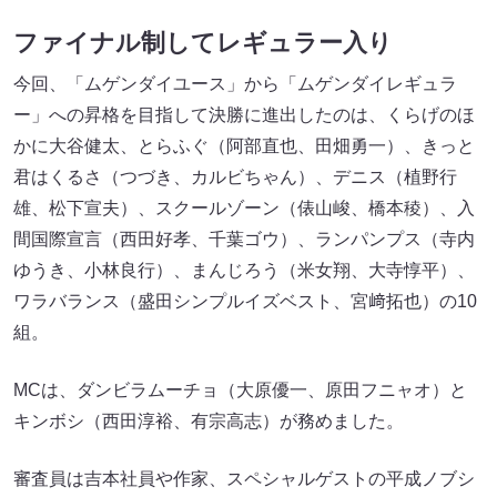
ファイナル制してレギュラー入り
今回、「ムゲンダイユース」から「ムゲンダイレギュラ
ー」への昇格を目指して決勝に進出したのは、くらげのほ
かに大谷健太、とらふぐ（阿部直也、田畑勇一）、きっと
君はくるさ（つづき、カルビちゃん）、デニス（植野行
雄、松下宣夫）、スクールゾーン（俵山峻、橋本稜）、入
間国際宣言（西田好孝、千葉ゴウ）、ランパンプス（寺内
ゆうき、小林良行）、まんじろう（米女翔、大寺惇平）、
ワラバランス（盛田シンプルイズベスト、宮﨑拓也）の10
組。
MCは、ダンビラムーチョ（大原優一、原田フニャオ）と
キンボシ（西田淳裕、有宗高志）が務めました。
審査員は吉本社員や作家、スペシャルゲストの平成ノブシ