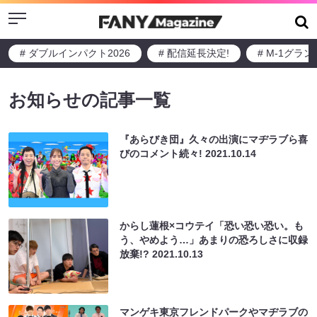
Menu
# ダブルインパクト2026
# 配信延長決定!
# M-1グラ
お知らせの記事一覧
『あらびき団』久々の出演にマヂラブら喜
びのコメント続々!
2021.10.14
からし蓮根×コウテイ「恐い恐い恐い。も
う、やめよう…」あまりの恐ろしさに収録
放棄!?
2021.10.13
マンゲキ東京フレンドパークやマヂラブの