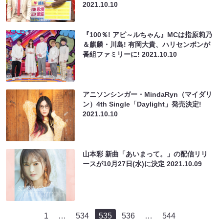
2021.10.10
『100％! アピ～ルちゃん』MCは指原莉乃
＆麒麟・川島! 有岡大貴、ハリセンボンが
番組ファミリーに!
2021.10.10
アニソンシンガー・MindaRyn（マイダリ
ン）4th Single「Daylight」発売決定!
2021.10.10
山本彩 新曲「あいまって。」の配信リリ
ースが10月27日(水)に決定
2021.10.09
1
…
534
535
536
…
544