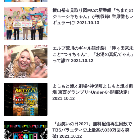
横山裕＆見取り図MCの新番組『ちまたの
ジョーシキちゃん』が初収録! 蛍原徹もレ
ギュラーに!
2021.10.13
エルフ荒川のギャル語炸裂! 「津ぅ田來未
こと“つぅちゃん”」「お湯の真紀てゃん」
って誰!?
2021.10.12
よしもと漫才劇場×神保町よしもと漫才劇
場 東西グランプリ~Under-8~開催決定!
2021.10.12
『お笑いの日2021』無料配信再生回数で
TBSバラエティ史上最高の330万回を突
破!
2021.10.12