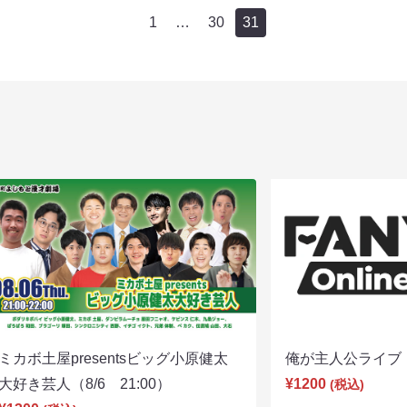
1
…
30
31
ミカボ土屋presentsビッグ小原健太
俺が主人公ライブ（8
大好き芸人（8/6 21:00）
¥1200
(税込)