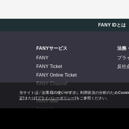
FANY IDとは
FANYサービス
法務
FANY
プラ
FANY Ticket
反社
FANY Online Ticket
FANY Channel
FANY Crowdfunding
当サイトは、お客様の使いやすさ、利用状況の分析のためCook
定]
または
[プライバシーポリシー]
をご参照ください。
FANY Mall
FANY Commu