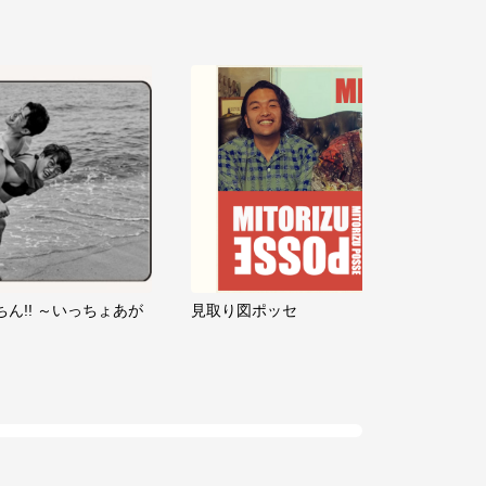
ちん!! ～いっちょあが
見取り図ポッセ