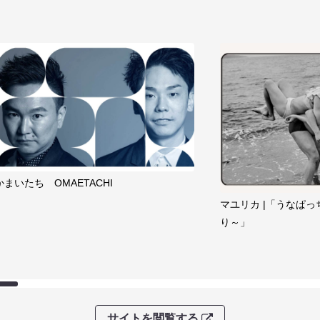
かまいたち OMAETACHI
マユリカ |「うなぱっ
り～」
サイトを閲覧する