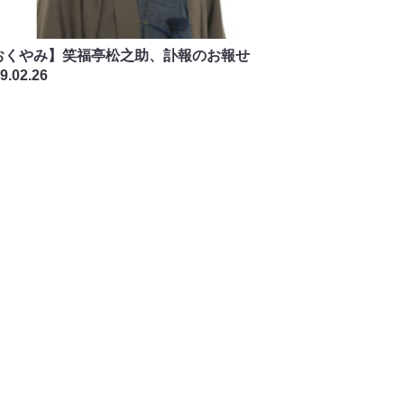
おくやみ】笑福亭松之助、訃報のお報せ
9.02.26