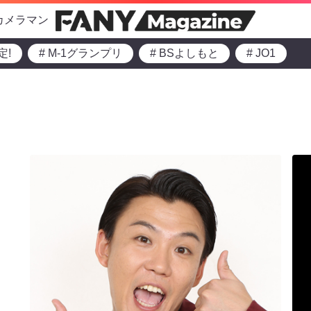
カメラマン
定!
# M-1グランプリ
# BSよしもと
# JO1