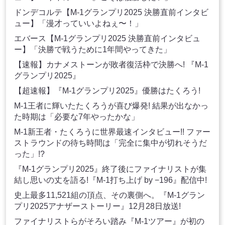
ドンデコルテ【M-1グランプリ2025 決勝直前インタビ
ュー】「漫才っていいよねぇ〜！」
エバース【M-1グランプリ2025 決勝直前インタビュ
ー】「決勝で戦うために1年間やってきた」
【速報】カナメストーンが敗者復活枠で決勝へ! 『M-1
グランプリ2025』
【超速報】『M-1グランプリ2025』優勝はたくろう!
M-1王者に輝いたたくろうが喜び爆発! 結果が出なかっ
た時期は「必要な7年やったかな」
M-1新王者・たくろうに世界最速インタビュー!! ファー
ストラウンドの待ち時間は「完全に集中が切れそうだ
った」!?
『M-1グランプリ2025』終了後にファイナリストが集
結し思いの丈を語る!『M-1打ち上げ by −196』配信中!
史上最多11,521組の頂点、その裏側へ。『M-1グラン
プリ2025アナザーストーリー』12月28日放送!
ファイナリストらがそろい踏み『M-1ツアー』が初の