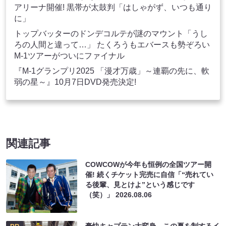
アリーナ開催! 黒帯が太鼓判「はしゃがず、いつも通り
に」
トップバッターのドンデコルテが謎のマウント「うし
ろの人間と違って…」 たくろうもエバースも勢ぞろい
M-1ツアーがついにファイナル
『M-1グランプリ2025 「漫才万歳」～連覇の先に、軟
弱の星～』10月7日DVD発売決定!
関連記事
COWCOWが今年も恒例の全国ツアー開
催! 続くチケット完売に自信「“売れてい
る後輩、見とけよ”という感じです
（笑）」
2026.08.06