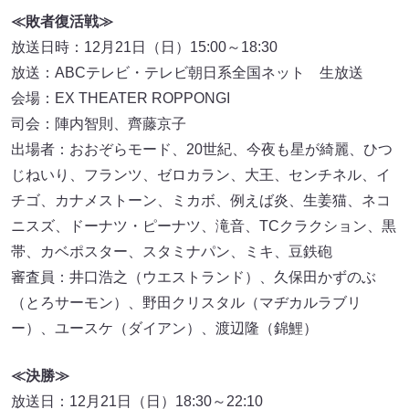
≪敗者復活戦≫
放送日時：12月21日（日）15:00～18:30
放送：ABCテレビ・テレビ朝日系全国ネット 生放送
会場：EX THEATER ROPPONGI
司会：陣内智則、齊藤京子
出場者：おおぞらモード、20世紀、今夜も星が綺麗、ひつ
じねいり、フランツ、ゼロカラン、大王、センチネル、イ
チゴ、カナメストーン、ミカボ、例えば炎、生姜猫、ネコ
ニスズ、ドーナツ・ピーナツ、滝音、TCクラクション、黒
帯、カベポスター、スタミナパン、ミキ、豆鉄砲
審査員：井口浩之（ウエストランド）、久保田かずのぶ
（とろサーモン）、野田クリスタル（マヂカルラブリ
ー）、ユースケ（ダイアン）、渡辺隆（錦鯉）
≪決勝≫
放送日：12月21日（日）18:30～22:10