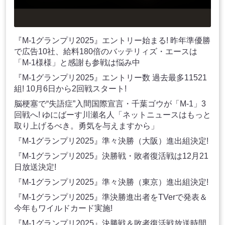
『M-1グランプリ2025』エントリー始まる! 昨年準優勝
で広告10社、給料180倍のバッテリィズ・エースは
「M-1様様」と感謝も参戦は悩み中
『M-1グランプリ2025』エントリー数 過去最多11521
組! 10月6日から2回戦スタート!
脳梗塞で“失語症”入間国際宣言・千葉ゴウが「M-1」3
回戦へ! ゆにばーす川瀬名人「ネットニュースはもっと
取り上げるべき。勇気を与えますから」
『M-1グランプリ2025』準々決勝（大阪）進出組決定!
『M-1グランプリ2025』決勝戦・敗者復活戦は12月21
日放送決定!
『M-1グランプリ2025』準々決勝（東京）進出組決定!
『M-1グランプリ2025』準決勝進出者をTVerで発表＆
今年もワイルドカード実施!
『M-1グランプリ2025』決勝戦＆敗者復活戦放送時間