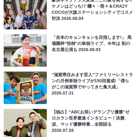
豪快キャプテン大変身…この夏を制するイ
PR
ケメンはどっち!? 爛々・萌々＆CRAZY
COCOが大阪ステーションシティでコスメ
対決
2026.08.04
「吉本のキョンキョンを目指します!」 馬
場園梓“恒例”の単独ライブ、今年は 初の
名古屋公演も
2026.08.03
“滋賀県住みます芸人”ファミリーレストラ
ンの月例単独ライブが150回達成!「僕ら
がこの滋賀県でやってきた集大成」
2026.07.31
【独占】“ABCお笑いグランプリ優勝”ゼ
ロカラン世界最速インタビュー！決勝、
涙、マッド優勝特番…全部語る
2026.07.28