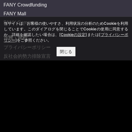
FANY Crowdfunding
FANY Mall
FANY Commu
当サイトは、お客様の使いやすさ、利用状況の分析のためCookieを利用
しています。このダイアログを閉じることでCookieの使用に同意する
か、詳細を確認したい場合は、
[Cookieの設定]
または
[プライバシーポ
法務・規約
リシー]
をご参照ください。
プライバシーポリシー
閉じる
反社会的勢力排除宣言
会社情報
吉本興業株式会社
お問い合わせ
その他
よしもとニュースセンターアーカイブ