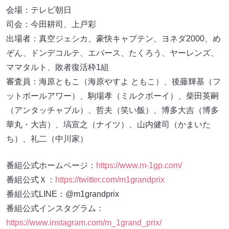
会場：テレビ朝日
司会：今田耕司、上戸彩
出場者：真空ジェシカ、豪快キャプテン、ヨネダ2000、め
ぞん、ドンデコルテ、エバース、たくろう、ヤーレンズ、
ママタルト、敗者復活枠1組
審査員：海原ともこ（海原やすよ ともこ）、後藤輝基（フ
ットボールアワー）、駒場孝（ミルクボーイ）、柴田英嗣
（アンタッチャブル）、哲夫（笑い飯）、博多大吉（博多
華丸・大吉）、塙宣之（ナイツ）、山内健司（かまいた
ち）、礼二（中川家）
番組公式ホームページ：
https://www.m-1gp.com/
番組公式Ｘ：
https://twitter.com/m1grandprix
番組公式LINE：@m1grandprix
番組公式インスタグラム：
https://www.instagram.com/m_1grand_prix/