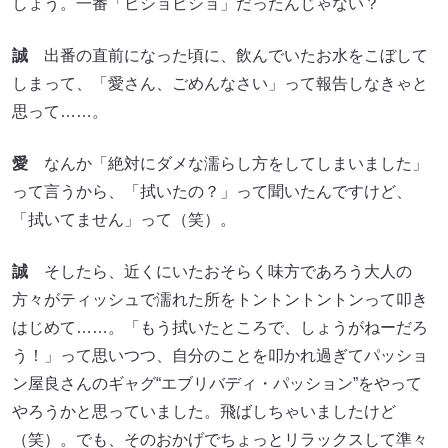
しょう。一番「ビショビショ」だったんじゃない？
誠
出番の直前になった頃に、飲んでいたお水をこぼして
しまって、「愛さん、ごめんなさい」って報告しなきゃと
思って……。
愛
なんか「絶対にダメな濡らし方をしてしまいました」
って言うから、「拭いたの？」って聞いたんですけど、
「拭いてません」って（笑）。
誠
そしたら、近くにいたおそらく味方であろう大人の
方々がティッシュで濡れた所をトントントントンって叩き
はじめて……。「もう拭いたところで、しょうがねーだろ
う！」って思いつつ、自分のことを叩かれ過ぎてパッショ
ン屋良さんのギャグ“エブリバディ・パッション”をやって
やろうかと思っていました。飛ばしちゃいましたけど
（笑）。でも、そのおかげでちょっとリラックスして準々