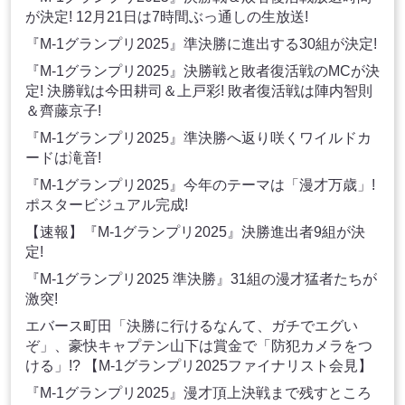
が決定! 12月21日は7時間ぶっ通しの生放送!
『M-1グランプリ2025』準決勝に進出する30組が決定!
『M-1グランプリ2025』決勝戦と敗者復活戦のMCが決
定! 決勝戦は今田耕司＆上戸彩! 敗者復活戦は陣内智則
＆齊藤京子!
『M-1グランプリ2025』準決勝へ返り咲くワイルドカ
ードは滝音!
『M-1グランプリ2025』今年のテーマは「漫才万歳」!
ポスタービジュアル完成!
【速報】『M-1グランプリ2025』決勝進出者9組が決
定!
『M-1グランプリ2025 準決勝』31組の漫才猛者たちが
激突!
エバース町田「決勝に行けるなんて、ガチでエグい
ぞ」、豪快キャプテン山下は賞金で「防犯カメラをつ
ける」!? 【M-1グランプリ2025ファイナリスト会見】
『M-1グランプリ2025』漫才頂上決戦まで残すところ