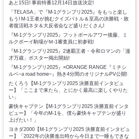
あと15日! 事前特番12月14日放送決定!
「TELASA」で『M-1グランプリ2025』をもっと楽し
もう! M-1王者が挑むクイズバトル＆至高の決勝戦・敗
者復活戦ネタ＆大反省会など盛りだくさん!
『M-1グランプリ2025』フットボールアワー後藤、ミ
ルクボーイ駒場がＭ-1審査員に初参戦!
『M-1グランプリ2025』2連覇王者・令和ロマンの「漫
才万歳」ポスター掲出開始!
『M-1グランプリ2025』×ORANGE RANGE『ミチシ
ルベ~a road home~』熱き4分間のオリジナルPV公開!
たくろう【M-1グランプリ2025 決勝直前インタビュ
ー】「ここまで来たら、とにかく最高に楽しくやりた
い」
豪快キャプテン【M-1グランプリ2025 決勝直前インタ
ビュー】「今年のM-1を、僕ら豪快キャプテンが盛り
上げたい！」
ヨネダ2000【M-1グランプリ2025 決勝直前インタビュ
ー】「2022年の決勝進出時から今日まで一睡もできな