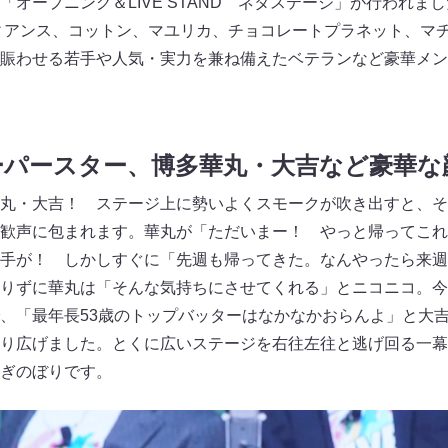
「オープニング＆LIVE STAND ネタステージ」が行われま
ディアンス、コットン、マユリカ、チョコレートプラネット、マ
賑わせる若手や人気・実力を兼ね備えたベテランなど豪華メン
ーパースター、博多華丸・大吉など豪華な
丸・大吉！ ステージ上に勢いよくスモークが吹き出すと、そ
歓声に包まれます。華丸が「ただいまー！ やっと帰ってこれ
手が！ しかしすぐに「先週も帰ってきた。なんやったら来週
りずに華丸は「そんな気持ちにさせてくれる」とニコニコ。今
、「最年長53歳のトップバッターはなかなかおらんよ」と大
り広げました。とくに広いステージを右往左往と逃げ回る一幕
ぎのぼりです。