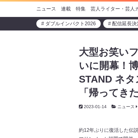
ニュース
連載
特集
芸人ライター・芸人
# ダブルインパクト2026
# 配信延長決
大型お笑いフェス
いに開幕！博
STAND ネ
「帰ってき
2023-01-14
ニュース
約12年ぶりに復活した伝説の大