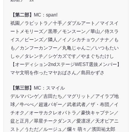
【第二部】
MC：span!
祇園／ラビットラ／十手／ダブルアート／マイスイ
ートメモリーズ／黒帯／モンスーン／華山／侍スラ
イス／ビーンズ／隣人／イノシカチョウ／ナナ／も
も／カンフーカンフー／丸亀じゃんご／いつもたい
しゃ／タレンチ／シゲカズです／やまぐちたけし
【オーディション2ndステージWEST選抜メンバー】
マヤ文明を作ったマヤおばさん／島田かずさ
【第三部】
MC：スマイル
デルマパンゲ／吉田たち／マグリット／アイラブ地
球／牛ぺぺ／超速バギー／武者武者／ザ・布団／イ
チオク／オーサカクレオパトラ／豪快キャプテン／
盆と正月／翠星チークダンス／愛凛冴／天才ピアニ
スト／うただ／ルージュ／爛々 萌々／濱田祐太郎