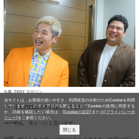
出典:
FANY マガジン
当サイトは、お客様の使いやすさ、利用状況の分析のためCookieを利用
しています。このダイアログを閉じることでCookieの使用に同意する
――今日の自身のネタはどうでした？
か、詳細を確認したい場合は、
[Cookieの設定]
または
[プライバシーポ
リシー]
をご参照ください。
べーやん
良かったと思います。
閉じる