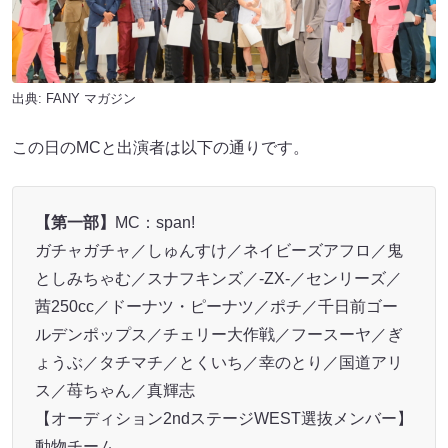
出典:
FANY マガジン
この日のMCと出演者は以下の通りです。
【第一部】
MC：span!
ガチャガチャ／しゅんすけ／ネイビーズアフロ／鬼
としみちゃむ／スナフキンズ／-ZX-／センリーズ／
茜250cc／ドーナツ・ピーナツ／ポチ／千日前ゴー
ルデンポップス／チェリー大作戦／フースーヤ／ぎ
ょうぶ／タチマチ／とくいち／幸のとり／国道アリ
ス／苺ちゃん／真輝志
【オーディション2ndステージWEST選抜メンバー】
動物チーム