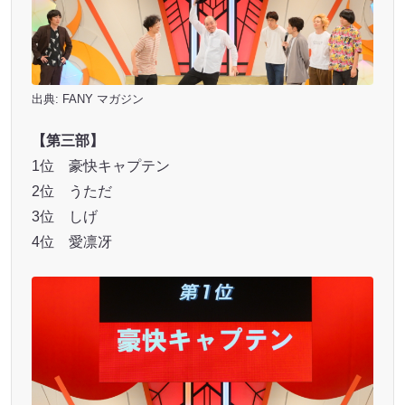
出典:
FANY マガジン
【第三部】
1位 豪快キャプテン
2位 うただ
3位 しげ
4位 愛凛冴