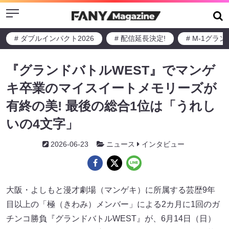
Menu
# ダブルインパクト2026
# 配信延長決定!
# M-1グラ
『グランドバトルWEST』でマンゲ
キ卒業のマイスイートメモリーズが
有終の美! 最後の総合1位は「うれし
いの4文字」
2026-06-23
ニュース
インタビュー
大阪・よしもと漫才劇場（マンゲキ）に所属する芸歴9年
目以上の「極（きわみ）メンバー」による2カ月に1回のガ
チンコ勝負『グランドバトルWEST』が、6月14日（日）