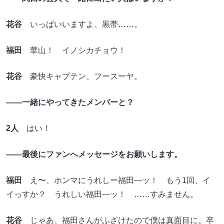
花谷
いっぱいいますよ、黒帯……。
福田
華山！ イノシカチョウ！
花谷
豪快キャプテン、フースーヤ。
――一緒にやってきたメンバーと？
2人
はい！
――最後にファンへメッセージをお願いします。
福田
え〜、ホンマにうれしー福田―ッ！ もう1回、イ
イっすか？ うれしい福田―ッ！ ……すみません。
花谷
じゃあ、福田さんがふざけたので僕は真面目に。卒