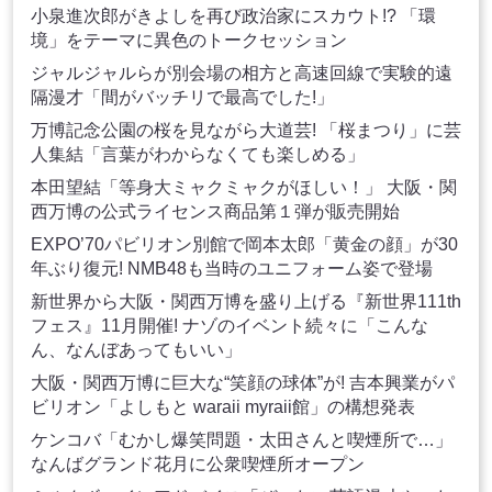
小泉進次郎がきよしを再び政治家にスカウト!? 「環
境」をテーマに異色のトークセッション
ジャルジャルらが別会場の相方と高速回線で実験的遠
隔漫才「間がバッチリで最高でした!」
万博記念公園の桜を見ながら大道芸! 「桜まつり」に芸
人集結「言葉がわからなくても楽しめる」
本田望結「等身大ミャクミャクがほしい！」 大阪・関
西万博の公式ライセンス商品第１弾が販売開始
EXPO’70パビリオン別館で岡本太郎「黄金の顔」が30
年ぶり復元! NMB48も当時のユニフォーム姿で登場
新世界から大阪・関西万博を盛り上げる『新世界111th
フェス』11月開催! ナゾのイベント続々に「こんな
ん、なんぼあってもいい」
大阪・関西万博に巨大な“笑顔の球体”が! 吉本興業がパ
ビリオン「よしもと waraii myraii館」の構想発表
ケンコバ「むかし爆笑問題・太田さんと喫煙所で…」
なんばグランド花月に公衆喫煙所オープン