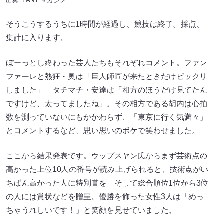
出典:
FANY マガジン
そうこうするうちに1時間が経過し、競技は終了。採点、
集計に入ります。
ぼーっとし終わった芸人たちもそれぞれコメント。ファン
ファーレと熱狂・奥は「巨人師匠が来たときだけビックリ
しました」、タチマチ・安達は「相方のほうだけ見てたん
ですけど、太ってましたね」。その相方である胡内は心拍
数を測っていないにもかかわらず、「東京に行く気満々」
とコメントするなど、思い思いのボケで笑わせました。
ここから結果発表です。ウップスヤン氏からまず芸術点の
高かった上位10人の番号が読み上げられると、技術点がい
ちばん高かった人に特別賞を、そして総合順位1位から3位
の人には賞状などを贈呈。優勝を飾った女性3人は「めっ
ちゃうれしいです！」と笑顔を見せていました。