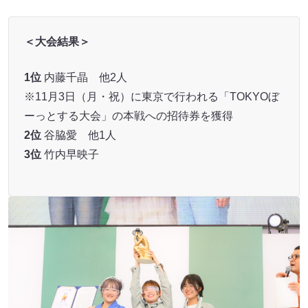
＜大会結果＞
1位
内藤千晶 他2人
※11月3日（月・祝）に東京で行われる「TOKYOぼ
ーっとする大会」の本戦への招待券を獲得
2位
谷脇愛 他1人
3位
竹内早映子