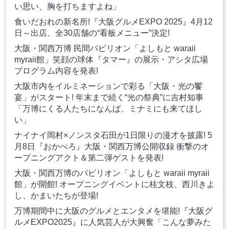
い思い、胸を打ちますよね」
食いだおれの新名所!『大阪グルメEXPO 2025』4月12
日～出店、全30店舗の“看板メニュー”決定!
大阪・関西万博 民間パビリオン「よしもと waraii
myraii館」笑顔の球体『タマー』の展示・アシタ広場
プログラム内容を発表!
大阪市内をイルミネーションで彩る「大阪・光の饗
宴」がスタート! 年末まで続く“光の祭典”に吉村知事
「万博にくる人たちになんば、ミナミにも来てほし
い」
ナイナイ岡村×ノンスタ石田が1日限りの漫才を披露! 5
月8日『おかべろ』大阪・関西万博公開収録 衝撃のオ
ープニングアクト＆第二弾ゲストを発表!
大阪・関西万博のパビリオン「よしもと waraii myraii
館」が開館! オープニングイベントに桂文枝、西川きよ
し、かまいたちが登場!
万博期間中に大阪のグルメとエンタメを堪能!『大阪グ
ルメEXPO2025』に人気芸人が大興奮「こんな夢みた