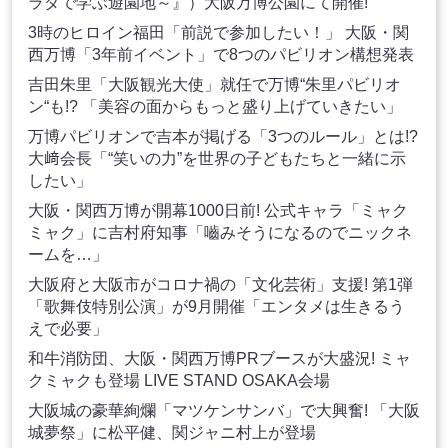
ラダで学ぶ遊園地～』）大阪万博公園にて開催!
3時のヒロイン福田「前説で参加したい！」 大阪・関
西万博「3年前イベント」で8つのパビリオン構想発表
吉田朱里「大阪観光大使」就任で万博“朱里パビリオ
ン“も!? 「美容の面からもっと盛り上げていきたい」
万博パビリオンで吉本が掲げる「3つのルール」とは!?
大﨑会長「“笑いの力”を世界の子どもたちと一緒に示
したい」
大阪・関西万博が開幕1000日前! 公式キャラ「ミャク
ミャク」に吉村府知事「嚙みそうになるのでニックネ
ームを…」
大阪府と大阪市がコロナ禍の「文化芸術」支援! 第1弾
「歌舞伎特別公演」が9月開催「エンタメは生きるう
えで必要」
和牛消防団、大阪・関西万博PRブースが大盛況! ミャ
クミャクも登場 LIVE STAND OSAKA会場
大阪城の豪華絢爛「マツケンサンバ」で大興奮! 「大阪
城夢祭」に松平健、関ジャニ村上が登場