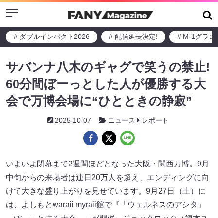
Menu
# ダブルインパクト2026
# 配信延長決定!
# M-1グラ
サバンナ八木のギャグで笑うの禁止!
60分間ぼーっとした人が優勝する大
会で万博会場に“ひとときの静寂”
2025-10-07
ニュース
レポート
いよいよ閉幕まで2週間ほどとなった大阪・関西万博。9月
中旬からの来場者は連日20万人を超え、エンディングに向
けて大きな盛り上がりを見せています。9月27日（土）に
は、よしもとwaraii myraii館で『「ウェルネスのアシタ」