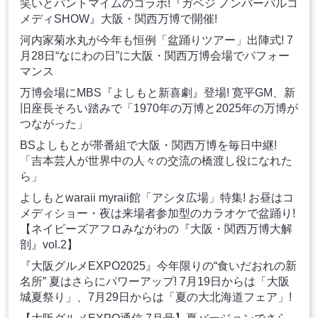
笑いとパントマイムのコラボ!『ガベジ ノンバーバルコ
メディSHOW』大阪・関西万博で開催!
河内家菊水丸が今年も恒例「盆踊りツアー」出陣式! 7
月28日“なにわの日”に大阪・関西万博会場でパフォー
マンス
万博会場にMBS『よしもと新喜劇』登場! 寛平GM、新
旧座長そろい踏みで「1970年の万博と2025年の万博が
つながった」
BSよしもとが帯番組で大阪・関西万博を毎日中継!
「吉本芸人が世界中の人々の交流の橋渡し役になれた
ら」
よしもとwaraii myraii館「アシタ広場」特集! お昼はコ
メディショー・夜は来場者参加型のカラオケで盆踊り!
【ネイビーズアフロみながわの『大阪・関西万博大解
剖』vol.2】
『大阪グルメEXPO2025』今年限りの“食いだおれの新
名所” 夏はさらにパワーアップ! 7月19日からは「大阪
城夏祭り」、7月29日からは「夏の大北海道フェア」!