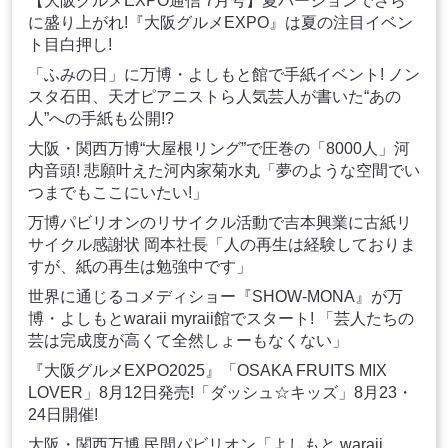
【大阪グルメEXPO通信 7月号】夏バージョンでさら
に盛り上がれ!『大阪グルメEXPO』は夏の注目イベン
ト目白押し!
「ふみの日」に万博・よしもと館で手紙イベント! ノン
スタ石田、天才ピアニストら人気芸人が書いた“あの
人”への手紙も公開!?
大阪・関西万博“大屋根リング”で圧巻の「8000人」河
内音頭! 悲願叶えた河内家菊水丸「夢のような空間でい
つまでもここにいたい!」
万博パビリオンのリサイクル活動で吉本興業に古紙リ
サイクル感謝状 岡本社長「人の再生は経験しておりま
すが、紙の再生は勉強中です」
世界に通じるコメディショー『SHOW-MONA』が万
博・よしもとwaraii myraii館でスタート! 「芸人たちの
芸は完成度が高くて全然しょーもなくない」
『大阪グルメEXPO2025』「OSAKA FRUITS MIX
LOVER」8月12日発売!「ダッシュ☆キッズ」8月23・
24日開催!
大阪・関西万博 民間パビリオン「よしもと waraii