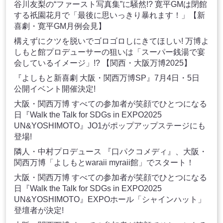
谷川友梨の“ファースト写真集”に騒然!? 寛平GMは閉館
する祇園花月で「最後に思いっきり暴れます！」【新
喜劇・寛平GM月例会見】
構えずにクツを脱いでゴロゴロしにきてほしい! 万博よ
しもと館プロデューサーの狙いは「スーパー銭湯で宴
会しているイメージ」!? 【関西・大阪万博2025】
『よしもと新喜劇 大阪・関西万博SP』7月4日・5日
公開イベント開催決定!
大阪・関西万博 すべての参加者が笑顔でひとつになる
日『Walk the Talk for SDGs in EXPO2025
UN&YOSHIMOTO』JO1がポップアップステージにも
登場!
隣人・中村プロデュース 『口パクコメディ』、大阪・
関西万博「よしもとwaraii myraii館」でスタート！
大阪・関西万博 すべての参加者が笑顔でひとつになる
日『Walk the Talk for SDGs in EXPO2025
UN&YOSHIMOTO』EXPOホール「シャインハット」
登壇者が決定!