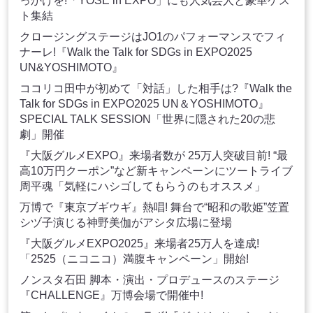
っかけを!「YOSE in EXPO」にも人気芸人と豪華ゲス
ト集結
クロージングステージはJO1のパフォーマンスでフィ
ナーレ!『Walk the Talk for SDGs in EXPO2025
UN&YOSHIMOTO』
ココリコ田中が初めて「対話」した相手は?『Walk the
Talk for SDGs in EXPO2025 UN＆YOSHIMOTO』
SPECIAL TALK SESSION「世界に隠された20の悲
劇」開催
『大阪グルメEXPO』来場者数が 25万人突破目前! “最
高10万円クーポン”など新キャンペーンにツートライブ
周平魂「気軽にハシゴしてもらうのもオススメ」
万博で『東京ブギウギ』熱唱! 舞台で“昭和の歌姫”笠置
シヅ子演じる神野美伽がアシタ広場に登場
『大阪グルメEXPO2025』来場者25万人を達成!
「2525（ニコニコ）満腹キャンペーン」開始!
ノンスタ石田 脚本・演出・プロデュースのステージ
『CHALLENGE』万博会場で開催中!