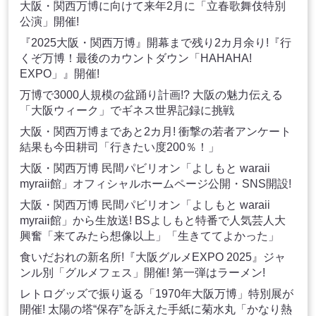
大阪・関西万博に向けて来年2月に「立春歌舞伎特別
公演」開催!
『2025大阪・関西万博』開幕まで残り2カ月余り!『行
くぞ万博！最後のカウントダウン「HAHAHA!
EXPO」』開催!
万博で3000人規模の盆踊り計画!? 大阪の魅力伝える
「大阪ウィーク」でギネス世界記録に挑戦
大阪・関西万博まであと2カ月! 衝撃の若者アンケート
結果も今田耕司「行きたい度200％！」
大阪・関西万博 民間パビリオン「よしもと waraii
myraii館」オフィシャルホームページ公開・SNS開設!
大阪・関西万博 民間パビリオン「よしもと waraii
myraii館」から生放送! BSよしもと特番で人気芸人大
興奮「来てみたら想像以上」「生きててよかった」
食いだおれの新名所!『大阪グルメEXPO 2025』ジャ
ンル別「グルメフェス」開催! 第一弾はラーメン!
レトログッズで振り返る「1970年大阪万博」特別展が
開催! 太陽の塔“保存”を訴えた手紙に菊水丸「かなり熱