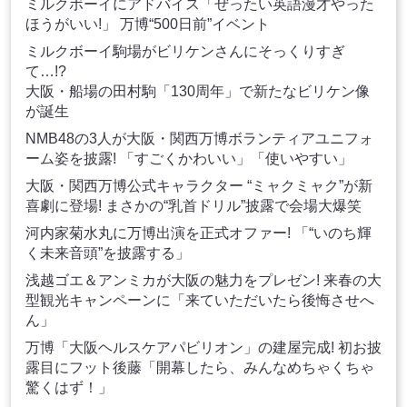
ミルクボーイにアドバイス「ぜったい英語漫才やった
ほうがいい!」 万博“500日前”イベント
ミルクボーイ駒場がビリケンさんにそっくりすぎ
て…!?
大阪・船場の田村駒「130周年」で新たなビリケン像
が誕生
NMB48の3人が大阪・関西万博ボランティアユニフォ
ーム姿を披露! 「すごくかわいい」「使いやすい」
大阪・関西万博公式キャラクター “ミャクミャク”が新
喜劇に登場! まさかの“乳首ドリル”披露で会場大爆笑
河内家菊水丸に万博出演を正式オファー! 「“いのち輝
く未来音頭”を披露する」
浅越ゴエ＆アンミカが大阪の魅力をプレゼン! 来春の大
型観光キャンペーンに「来ていただいたら後悔させへ
ん」
万博「大阪ヘルスケアパビリオン」の建屋完成! 初お披
露目にフット後藤「開幕したら、みんなめちゃくちゃ
驚くはず！」