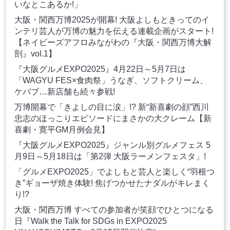
いなとこあるか!」
大阪・関西万博2025が開幕! 大阪よしもときってのイ
ンテリ芸人が万博の魅力を伝える連載企画がスタート!
【ネイビーズアフロみながわの『大阪・関西万博大解
剖』vol.1】
『大阪グルメEXPO2025』4月22日～5月7日は
「WAGYU FES×食肉祭」うなぎ、ソフトクリーム、
ケバブ…新店舗も続々参戦!
万博開幕で「きよしの目に涙」!? 新“新喜劇の顔”西川
忠志のほっこりエピソードにまさかの大クレーム【新
喜劇・寛平GM月例会見】
『大阪グルメEXPO2025』ジャンル別グルメフェス 5
月9日～5月18日は「第2弾 大阪ラーメンフェスタ」!
「グルメEXPO2025」でよしもと芸人と楽しく“羽根つ
き”ギョーザ焼き体験! 焦げつかせたナダルがキレまく
り!?
大阪・関西万博 すべての参加者が笑顔でひとつになる
日『Walk the Talk for SDGs in EXPO2025