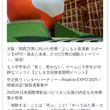
大阪・関西万博に向けた特番『よしもと新喜劇 スポー
ツ EXPO～過去と未来。2つの万博の感動ストーリー
～』放送!
もう中学生の「乾く、乾かない」ゲームに小学生が冷
静なツッコミ【としま文化推進期間イベント】
中之島ウィンターパーティー～Road to EXPO 2025～
開催決定! 観覧者募集中
2025年日本国際博覧会パビリオン出展の内定を吉本興
業が発表
「体験する」ことは「学ぶ」こと! 『やってみた展～カ