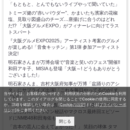
「もともと、とんでもないライブやって聞いていた」
トミーズ健の“赤いパウダー”、かまいたち濱家の花椒
塩、見取り図盛山のチーズ…唐揚げに合うのはどれ
だ!? 「大阪グルメEXPO」がフィナーレに向けてラス
トスパート
『大阪グルメEXPO2025』アーティスト考案のグルメ
が楽しめる!「音食キッチン」第1弾 参加アーティスト
決定!
明石家さんまが万博会場で“音楽と笑いのフェス”開催!!
和田アキ子、MISIAも登場「大阪～! どうもありがとう
ございました!」
明石家さんま、吉村大阪府知事が万博「盆踊りのアシ
タ」にサプライズ出演!「これを毎日やってるのか! す
当サイトは、お客様の使いやすさ、利用状況の分析のためCookieを利用
ごい!」
しています。このダイアログを閉じることでCookieの使用に同意する
か、詳細を確認したい場合は、
[Cookieの設定]
または
[プライバシーポ
“マクロスシリーズ”河森正治の世界を体感! プロデュー
リシー]
をご参照ください。
スした万博パビリオン秘話やマクロス最終回エピソー
ドにNMB48和田海佑も興味津々
閉じる
「吉本の芸人に会えてよかった！」 笑顔の球体 タマ