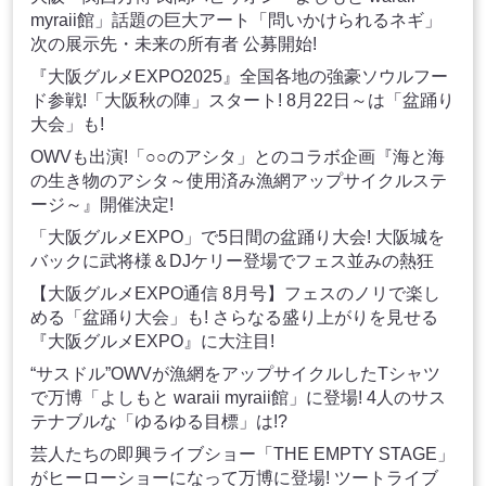
myraii館」話題の巨大アート「問いかけられるネギ」
次の展示先・未来の所有者 公募開始!
『大阪グルメEXPO2025』全国各地の強豪ソウルフー
ド参戦!「大阪秋の陣」スタート! 8月22日～は「盆踊り
大会」も!
OWVも出演!「○○のアシタ」とのコラボ企画『海と海
の生き物のアシタ～使用済み漁網アップサイクルステ
ージ～』開催決定!
「大阪グルメEXPO」で5日間の盆踊り大会! 大阪城を
バックに武将様＆DJケリー登場でフェス並みの熱狂
【大阪グルメEXPO通信 8月号】フェスのノリで楽し
める「盆踊り大会」も! さらなる盛り上がりを見せる
『大阪グルメEXPO』に大注目!
“サスドル”OWVが漁網をアップサイクルしたTシャツ
で万博「よしもと waraii myraii館」に登場! 4人のサス
テナブルな「ゆるゆる目標」は!?
芸人たちの即興ライブショー「THE EMPTY STAGE」
がヒーローショーになって万博に登場! ツートライブ