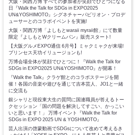
大阪・関西万博 すべての参加者が笑顔でひとつになる
日『Walk the Talk for SDGs in EXPO2025
UN&YOSHIMOTO』シグネチャーパビリオン・プロデ
ューサーとのコラボイベントを実施!
大阪・関西万博「よしもとwaraii myraii館」にて数量
限定『よしもとWクリームパン』販売スタート!
【大阪グルメEXPO通信 6月号】ミャクミャクが来場!
プリンセス天功イリュージョンも!
万博会場全体が笑顔でひとつに！『Walk the Talk for
SDGs in EXPO2025 UN&YOSHIMOTO』が開幕！
『Walk the Talk』クラゲ館とのコラボステージを開
催！各国の音楽や遊びを通じて吉本芸人、JO1と一緒
に交流も
銀シャリと現役東大生の質問に国連職員が答えるトー
クセッション「国の問題を解決してすごい、かっこい
いと思います！」 万博イベント『Walk the Talk for
SDGs in EXPO 2025 UN & YOSHIMOTO』
芸人出演の啓蒙動画でSDGsについて改めて考えるき