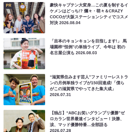
豪快キャプテン大変身…この夏を制するイ
PR
ケメンはどっち!? 爛々・萌々＆CRAZY
COCOが大阪ステーションシティでコスメ
対決
2026.08.04
「吉本のキョンキョンを目指します!」 馬
場園梓“恒例”の単独ライブ、今年は 初の
名古屋公演も
2026.08.03
“滋賀県住みます芸人”ファミリーレストラ
ンの月例単独ライブが150回達成!「僕ら
がこの滋賀県でやってきた集大成」
2026.07.31
【独占】“ABCお笑いグランプリ優勝”ゼ
ロカラン世界最速インタビュー！決勝、
涙、マッド優勝特番…全部語る
2026.07.28