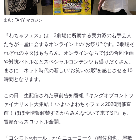
出典:
FANY マガジン
『わちゃフェス』は、3劇場に所属する実力派の若手芸人
たちが一堂に会するオンライン上の“お祭り”です。3劇場そ
れぞれのネタはもちろん、オンラインならではの合同企画
や対抗バトルなどスペシャルコンテンツも盛りだくさん。
まさに、ネット時代の新しい“お笑いの形”を感じさせる10
時間となります。
この日、生配信された事前告知番組『キングオブコントフ
ァイナリスト大集結！ いよいよわちゃフェス2020開催直
前！ ほぼ全情報解禁するからみんなついて来てSP』も、
冒頭からスロットル全開。
「ヨシモト∞ホール」からニューヨーク（嶋佐和也、屋敷