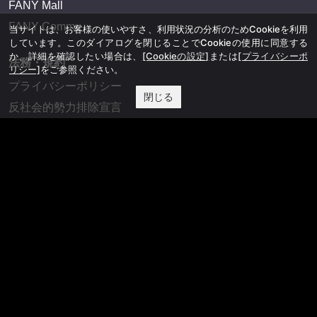
FANY Mall
FANY Commu
当サイトは、お客様の使いやすさ、利用状況の分析のためCookieを利用
しています。このダイアログを閉じることでCookieの使用に同意する
か、詳細を確認したい場合は、
[Cookieの設定]
または
[プライバシーポ
法務・規約
リシー]
をご参照ください。
プライバシーポリシー
閉じる
反社会的勢力排除宣言
会社情報
吉本興業株式会社
お問い合わせ
その他
よしもとニュースセンターアーカイブ
©YOSHIMOTO KOGYO, All Rights Reserved.