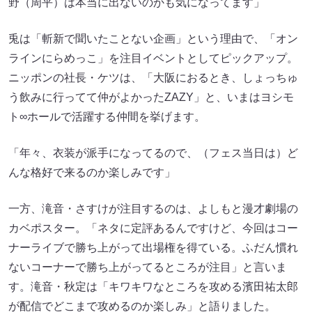
野（周平）は本当に出ないのかも気になってます」
兎は「斬新で聞いたことない企画」という理由で、「オン
ラインにらめっこ」を注目イベントとしてピックアップ。
ニッポンの社長・ケツは、「大阪におるとき、しょっちゅ
う飲みに行ってて仲がよかったZAZY」と、いまはヨシモ
ト∞ホールで活躍する仲間を挙げます。
「年々、衣装が派手になってるので、（フェス当日は）ど
んな格好で来るのか楽しみです」
一方、滝音・さすけが注目するのは、よしもと漫才劇場の
カベポスター。「ネタに定評あるんですけど、今回はコー
ナーライブで勝ち上がって出場権を得ている。ふだん慣れ
ないコーナーで勝ち上がってるところが注目」と言いま
す。滝音・秋定は「キワキワなところを攻める濱田祐太郎
が配信でどこまで攻めるのか楽しみ」と語りました。