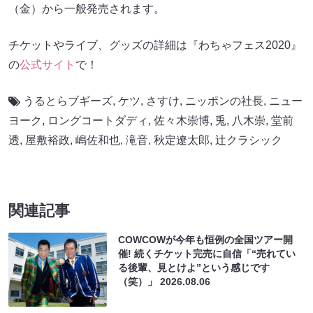
（金）から一般発売されます。
チケットやライブ、グッズの詳細は『わちゃフェス2020』
の
公式サイト
で！
うるとらブギーズ
,
ケツ
,
さすけ
,
ニッポンの社長
,
ニュー
ヨーク
,
ロングコートダディ
,
佐々木崇博
,
兎
,
八木崇
,
堂前
透
,
屋敷裕政
,
嶋佐和也
,
滝音
,
秋定遼太郎
,
辻クラシック
関連記事
COWCOWが今年も恒例の全国ツアー開
催! 続くチケット完売に自信「“売れてい
る後輩、見とけよ”という感じです
（笑）」
2026.08.06