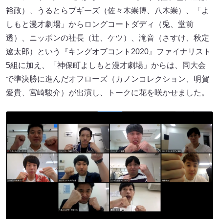
裕政）、うるとらブギーズ（佐々木崇博、八木崇）、「よ
しもと漫才劇場」からロングコートダディ（兎、堂前
透）、ニッポンの社長（辻、ケツ）、滝音（さすけ、秋定
遼太郎）という『キングオブコント2020』ファイナリスト
5組に加え、「神保町よしもと漫才劇場」からは、同大会
で準決勝に進んだオフローズ（カノンコレクション、明賀
愛貴、宮崎駿介）が出演し、トークに花を咲かせました。