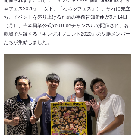
開催されます。題して『マンゲキ×∞×神保町 presents わち
ゃフェス2020』（以下、『わちゃフェス』）。それに先立
ち、イベントを盛り上げるための事前告知番組が9月14日
（月）、吉本興業公式YouTubeチャンネルで配信され、各
劇場で活躍する『キングオブコント2020』の決勝メンバー
たちが集結しました。