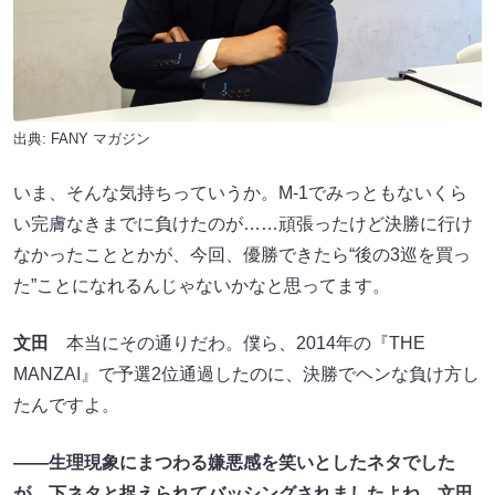
出典:
FANY マガジン
いま、そんな気持ちっていうか。M-1でみっともないくら
い完膚なきまでに負けたのが……頑張ったけど決勝に行け
なかったこととかが、今回、優勝できたら“後の3巡を買っ
た”ことになれるんじゃないかなと思ってます。
文田
本当にその通りだわ。僕ら、2014年の『THE
MANZAI』で予選2位通過したのに、決勝でヘンな負け方し
たんですよ。
――生理現象にまつわる嫌悪感を笑いとしたネタでした
が、下ネタと捉えられてバッシングされましたよね。文田