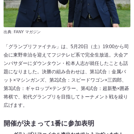
出典:
FANY マガジン
「グランプリファイナル」は、5月20日（土）19:00から司
会に東野幸治を迎えてフジテレビ系で完全生放送。大会ア
ンバサダーにダウンタウン・松本人志が就任したことも話
題になりました。決勝の組み合わせは、第1試合：金属バ
ット×マシンガンズ、第2試合：スピードワゴン×三四郎、
第3試合：ギャロップ×テンダラー、第4試合：超新塾×囲碁
将棋で、初代グランプリを目指してトーナメント戦を繰り
広げます。
開催が決まって1番に参加表明