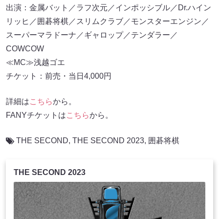
出演：金属バット／ラフ次元／インポッシブル／Dr.ハイン
リッヒ／囲碁将棋／スリムクラブ／モンスターエンジン／
スーパーマラドーナ／ギャロップ／テンダラー／
COWCOW
≪MC≫浅越ゴエ
チケット：前売・当日4,000円
詳細は
こちら
から。
FANYチケットは
こちら
から。
THE SECOND
,
THE SECOND 2023
,
囲碁将棋
THE SECOND 2023