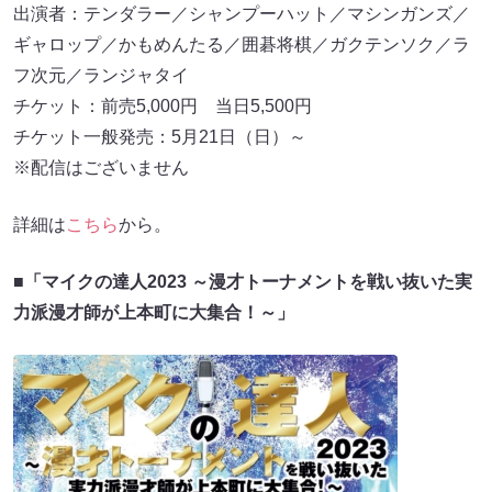
出演者：テンダラー／シャンプーハット／マシンガンズ／
ギャロップ／かもめんたる／囲碁将棋／ガクテンソク／ラ
フ次元／ランジャタイ
チケット：前売5,000円 当日5,500円
チケット一般発売：5月21日（日）～
※配信はございません
詳細は
こちら
から。
■
「マイクの達人2023 ～漫才トーナメントを戦い抜いた実
力派漫才師が上本町に大集合！～」