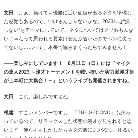
文田
まぁ、負けても優勝に近い価値が出るネタを準備し
た感覚もあるので、いけるんじゃないかな。2023年は“損
しない”をテーマにしていて、ネタについてはクソおもんな
いじゃんって思われる要素はぜんぶ省いたのでヘンに尖っ
てないし……って、本番で噛みまくったらすみません！
――楽しみにしています！ 6月11日（日）には『マイク
の達人2023 ～漫才トーナメントを戦い抜いた実力派漫才師
が上本町に大集合！～』というライブも開催されますね。
文田
これ、楽しみですよね。
根建
すごいメンバーですし、『THE SECOND』も終わ
っているので、リラックスした状態の漫才が見られると思
います。俺らももしかしたらネタの前に1つや2つ、ゆるい