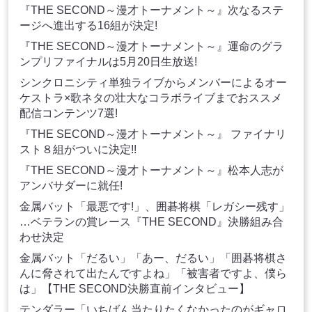
『THE SECOND～漫才トーナメント～』次なるステ
ージへ進出する16組が決定!
『THE SECOND～漫才トーナメント～』運命のグラ
ンプリファイナルは5月20日生放送!
シンクロニシティ単独ライブからメンバーによるオー
ケストラ×歌ネタの壮⼤なコラボライブまでおススメ
配信コンテンツ7選!
『THE SECOND～漫才トーナメント～』 ファイナリ
スト８組がついに決定!!
『THE SECOND～漫才トーナメント～』松本人志が
アンバサダーに就任!
金属バット「最悪です!」、囲碁将棋「レガシー残す」
…ベテランの賞レース『THE SECOND』決勝組み合
わせ決定
金属バット「だるい」「あー、だるい」「囲碁将棋さ
んに脅されて出たんですよね」「被害者ですよ、僕ら
は」【THE SECOND決勝直前インタビュー】
テンダラー「いちばん当たりたくなかったのがギャロ