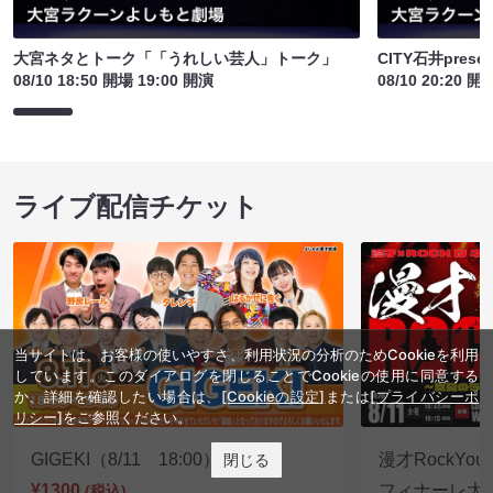
大宮ネタとトーク「「うれしい芸人」トーク」
CITY石井pre
08/10 18:50 開場 19:00 開演
08/10 20:20 開
ライブ配信チケット
当サイトは、お客様の使いやすさ、利用状況の分析のためCookieを利用
しています。このダイアログを閉じることでCookieの使用に同意する
か、詳細を確認したい場合は、
[Cookieの設定]
または
[プライバシーポ
リシー]
をご参照ください。
GIGEKI（8/11 18:00）
漫才RockY
閉じる
¥1300
フィナーレ大宴会
(税込)