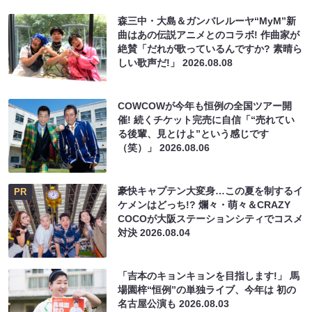
森三中・大島＆ガンバレルーヤ“MyM”新
曲はあの伝説アニメとのコラボ! 作曲家が
絶賛「だれが歌っているんですか? 素晴ら
しい歌声だ!」
2026.08.08
COWCOWが今年も恒例の全国ツアー開
催! 続くチケット完売に自信「“売れてい
る後輩、見とけよ”という感じです
（笑）」
2026.08.06
豪快キャプテン大変身…この夏を制するイ
PR
ケメンはどっち!? 爛々・萌々＆CRAZY
COCOが大阪ステーションシティでコスメ
対決
2026.08.04
「吉本のキョンキョンを目指します!」 馬
場園梓“恒例”の単独ライブ、今年は 初の
名古屋公演も
2026.08.03