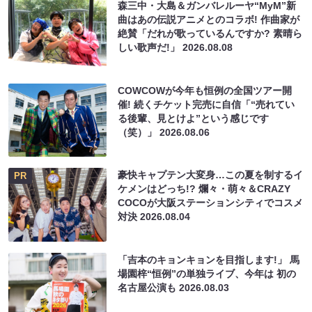
森三中・大島＆ガンバレルーヤ“MyM”新
曲はあの伝説アニメとのコラボ! 作曲家が
絶賛「だれが歌っているんですか? 素晴ら
しい歌声だ!」
2026.08.08
COWCOWが今年も恒例の全国ツアー開
催! 続くチケット完売に自信「“売れてい
る後輩、見とけよ”という感じです
（笑）」
2026.08.06
豪快キャプテン大変身…この夏を制するイ
PR
ケメンはどっち!? 爛々・萌々＆CRAZY
COCOが大阪ステーションシティでコスメ
対決
2026.08.04
「吉本のキョンキョンを目指します!」 馬
場園梓“恒例”の単独ライブ、今年は 初の
名古屋公演も
2026.08.03