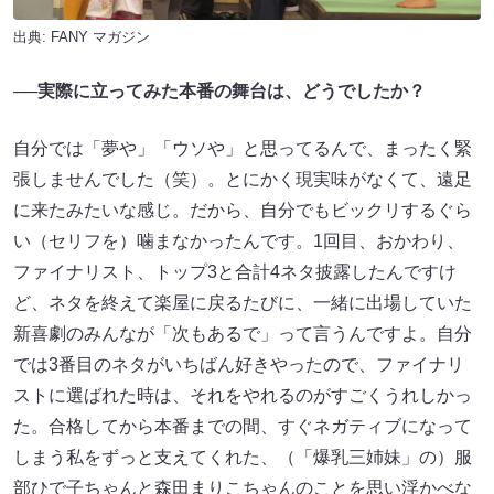
出典:
FANY マガジン
──実際に立ってみた本番の舞台は、どうでしたか？
自分では「夢や」「ウソや」と思ってるんで、まったく緊
張しませんでした（笑）。とにかく現実味がなくて、遠足
に来たみたいな感じ。だから、自分でもビックリするぐら
い（セリフを）噛まなかったんです。1回目、おかわり、
ファイナリスト、トップ3と合計4ネタ披露したんですけ
ど、ネタを終えて楽屋に戻るたびに、一緒に出場していた
新喜劇のみんなが「次もあるで」って言うんですよ。自分
では3番目のネタがいちばん好きやったので、ファイナリ
ストに選ばれた時は、それをやれるのがすごくうれしかっ
た。合格してから本番までの間、すぐネガティブになって
しまう私をずっと支えてくれた、（「爆乳三姉妹」の）服
部ひで子ちゃんと森田まりこちゃんのことを思い浮かべな