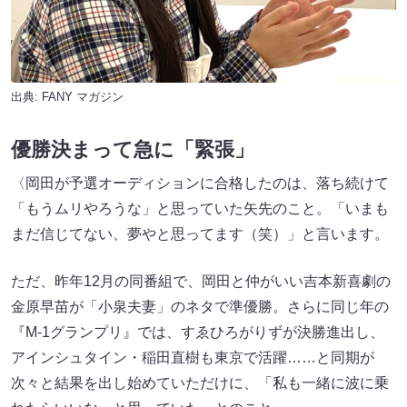
出典:
FANY マガジン
優勝決まって急に「緊張」
〈岡田が予選オーディションに合格したのは、落ち続けて
「もうムリやろうな」と思っていた矢先のこと。「いまも
まだ信じてない、夢やと思ってます（笑）」と言います。
ただ、昨年12月の同番組で、岡田と仲がいい吉本新喜劇の
金原早苗が「小泉夫妻」のネタで準優勝。さらに同じ年の
『M-1グランプリ』では、すゑひろがりずが決勝進出し、
アインシュタイン・稲田直樹も東京で活躍……と同期が
次々と結果を出し始めていただけに、「私も一緒に波に乗