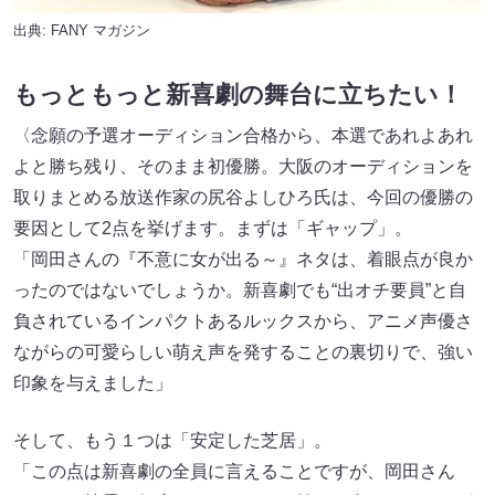
出典:
FANY マガジン
もっともっと新喜劇の舞台に立ちたい！
〈念願の予選オーディション合格から、本選であれよあれ
よと勝ち残り、そのまま初優勝。大阪のオーディションを
取りまとめる放送作家の尻谷よしひろ氏は、今回の優勝の
要因として2点を挙げます。まずは「ギャップ」。
「岡田さんの『不意に女が出る～』ネタは、着眼点が良か
ったのではないでしょうか。新喜劇でも“出オチ要員”と自
負されているインパクトあるルックスから、アニメ声優さ
ながらの可愛らしい萌え声を発することの裏切りで、強い
印象を与えました」
そして、もう１つは「安定した芝居」。
「この点は新喜劇の全員に言えることですが、岡田さん