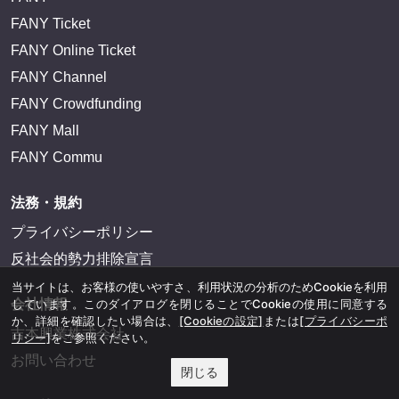
FANY Ticket
FANY Online Ticket
FANY Channel
FANY Crowdfunding
FANY Mall
FANY Commu
法務・規約
プライバシーポリシー
反社会的勢力排除宣言
当サイトは、お客様の使いやすさ、利用状況の分析のためCookieを利用
会社情報
しています。このダイアログを閉じることでCookieの使用に同意する
か、詳細を確認したい場合は、
[Cookieの設定]
または
[プライバシーポ
吉本興業株式会社
リシー]
をご参照ください。
お問い合わせ
閉じる