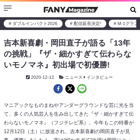
Menu
# ダブルインパクト2026
# 配信延長決定!
# M-1グラ
吉本新喜劇・岡田直子が語る「13年
の挑戦」『ザ・細かすぎて伝わらな
いモノマネ』初出場で初優勝!
2020-12-12
ニュース
インタビュー
マニアックなものまねやアンダーグラウンドな芸に光を当
て、多くの人気芸人を生み出してきた『ザ・細かすぎて伝
わらないモノマネ』（フジテレビ系）。今年もこの特番が
12月12日（土）に放送され、吉本新喜劇の岡田直子が見