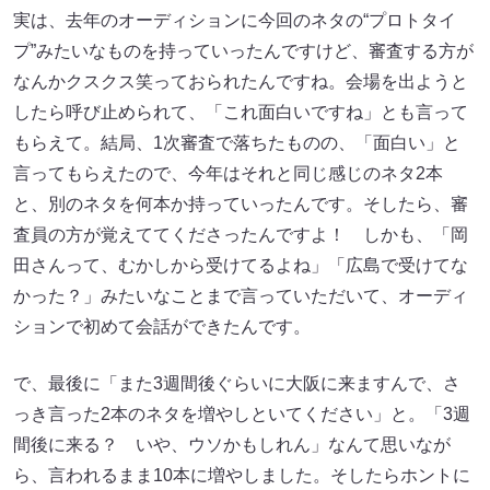
実は、去年のオーディションに今回のネタの“プロトタイ
プ”みたいなものを持っていったんですけど、審査する方が
なんかクスクス笑っておられたんですね。会場を出ようと
したら呼び止められて、「これ面白いですね」とも言って
もらえて。結局、1次審査で落ちたものの、「面白い」と
言ってもらえたので、今年はそれと同じ感じのネタ2本
と、別のネタを何本か持っていったんです。そしたら、審
査員の方が覚えててくださったんですよ！ しかも、「岡
田さんって、むかしから受けてるよね」「広島で受けてな
かった？」みたいなことまで言っていただいて、オーディ
ションで初めて会話ができたんです。
で、最後に「また3週間後ぐらいに大阪に来ますんで、さ
っき言った2本のネタを増やしといてください」と。「3週
間後に来る？ いや、ウソかもしれん」なんて思いなが
ら、言われるまま10本に増やしました。そしたらホントに