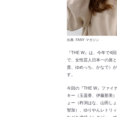
出典:
FANY マガジン
『THE W』は、今年で
で、女性芸人日本一の座と優
貴、ゆめっち、かなで）が
す。
今回の『THE W』ファ
キー（玉遥香、伊藤那美）
ょー（杵渕はな、山田しょ
智加）、ゆりやんレトリィ