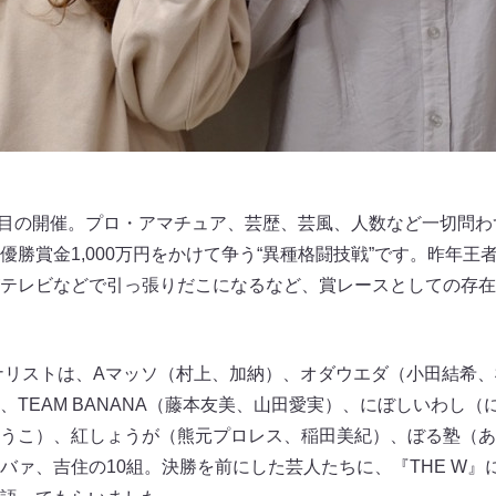
4回目の開催。プロ・アマチュア、芸歴、芸風、人数など一切問
勝賞金1,000万円をかけて争う“異種格闘技戦”です。昨年王
テレビなどで引っ張りだこになるなど、賞レースとしての存在
イナリストは、Aマッソ（村上、加納）、オダウエダ（小田結希
、TEAM BANANA（藤本友美、山田愛実）、にぼしいわし
うこ）、紅しょうが（熊元プロレス、稲田美紀）、ぼる塾（あ
バァ、吉住の10組。決勝を前にした芸人たちに、『THE W』