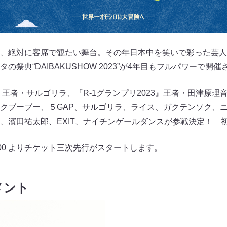
、絶対に客席で観たい舞台。その年日本中を笑いで彩った芸人
祭典“DAIBAKUSHOW 2023”が4年目もフルパワーで開
』王者・サルゴリラ、『R-1グランプリ2023』王者・田津原
クブーブー、５GAP、サルゴリラ、ライス、ガクテンソク、
、濱田祐太郎、EXIT、ナイチンゲールダンスが参戦決定！ 初
1:00 よりチケット三次先行がスタートします。
メント