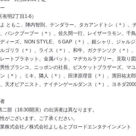
ー
区有明2丁目1-6）
よ ともこ、陣内智則、テンダラー、タカアンドトシ（＊）、
、パンクブーブー（＊）、佐久間一行、レイザーラモン、千鳥
ディーズ、NON STYLE、５GAP（＊）、銀シャリ、ジャル
ルゴリラ（＊）、ライス（＊）、和牛、ガクテンソク（＊）、
レートプラネット、金属バット、マヂカルラブリー、見取り図
男性ブランコ、ニッポンの社長、ビスケットブラザーズ、マユ
ン（＊）、ミキ、隣人（＊）、田津原理音（＊）、濱田祐太郎（
、天才ピアニスト、ナイチンゲールダンス（＊）、ヨネダ20
者
、第二部（16:30開演）の出演者は異なります。
性がございます。ご了承ください。
業株式会社／株式会社よしもとブロードエンタテインメント