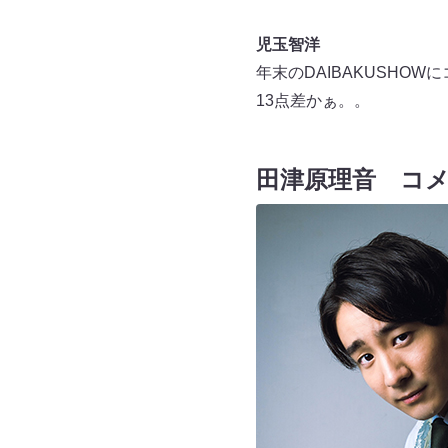
児玉智洋
年末のDAIBAKUSH
13点差かぁ。。
田津原理音 コ