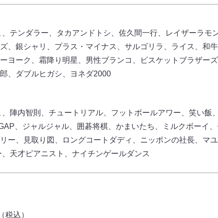
こ、テンダラー、タカアンドトシ、佐久間一行、レイザーラモ
ズ、銀シャリ、プラス・マイナス、サルゴリラ、ライス、和牛
ーヨーク、霜降り明星、男性ブランコ、ビスケットブラザーズ
郎、ダブルヒガシ、ヨネダ2000
こ、陣内智則、チュートリアル、フットボールアワー、笑い飯
E、５GAP、ジャルジャル、囲碁将棋、かまいたち、ミルクボーイ
リー、見取り図、ロングコートダディ、ニッポンの社長、マユ
ター、天才ピアニスト、ナイチンゲールダンス
円（税込）