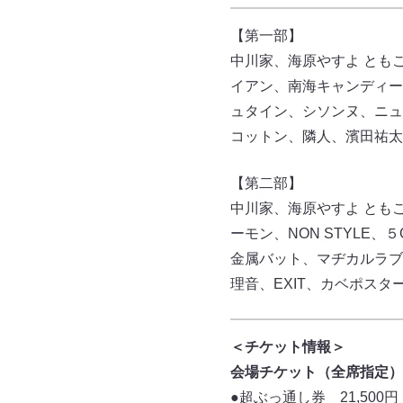
【第一部】
中川家、海原やすよ とも
イアン、南海キャンディー
ュタイン、シソンヌ、ニュ
コットン、隣人、濱田祐太
【第二部】
中川家、海原やすよ とも
ーモン、NON STYL
金属バット、マヂカルラブ
理音、EXIT、カベポス
＜チケット情報＞
会場チケット（全席指定）
●超ぶっ通し券 21,500